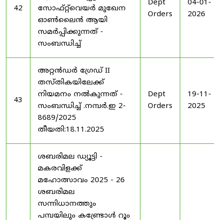
Dept
04-01-
42
സോഫ്റ്റ്‌വെയർ മുഖേന
Orders
2026
ഓൺലൈൻ ആയി
സമർപ്പിക്കുന്നത് -
സംബന്ധിച്ച്
അറ്റൻഡർ ഗ്രേഡ് II
തസ്തികയിലേക്ക്
നിയമനം നൽകുന്നത് -
Dept
19-11-
43
സംബന്ധിച്ച് .നമ്പർ.ഇ 2-
Orders
2025
8689/2025
തീയതി:18.11.2025
ശബരിമല ഡ്യൂട്ടി -
മകരവിളക്ക്
മഹോത്സാവം 2025 - 26
ശബരിമല
സന്നിധാനത്തും
പമ്പയിലും കണ്ട്രോൾ റൂം