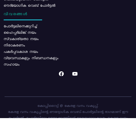
ഔദ്യോഗിക വെബ് പോർട്ടൽ
വിവരങ്ങൾ
പോര്‍ട്ടലിനെക്കുറിച്ച്
ഹൈപ്പർലിങ്ക് നയം
സ്വകാര്യതാ നയം
നിരാകരണം
പകർപ്പവകാശ നയം
വ്യവസ്ഥകളും നിബന്ധനകളും
സഹായം
കോപ്പിറൈറ്റ് @ കേരള വനം വകുപ്പ്.
കേരള വനം വകുപ്പിന്റെ ഔദ്യോഗിക വെബ്-പോർട്ടലിന്റെ ഭാഗമാണ് ഈ
പോർട്ടൽ. പോർട്ടലിലെ ഉള്ളടക്കത്തിന്റെ ഉടമസ്ഥാവകാശം കേരള വനം
വകുപ്പിനാണ്. പോർട്ടൽ രൂപകൽപ്പന ചെയ്തിട്ടുള്ളത്
സി-ഡിറ്റ്
ആണ്.