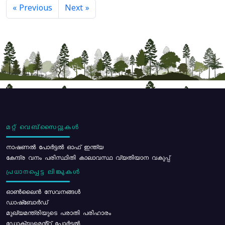
« Previous
Next »
മറ്റ് വെബ്സൈറ്റുകൾ
നാഷണൽ പോർട്ടൽ ഓഫ് ഇന്ത്യ
കേന്ദ്ര വനം പരിസ്ഥിതി കാലാവസ്ഥ വ്യതിയാന വകുപ്പ്
പ്രധാനപ്പെട്ട ലിങ്കുകൾ
ഓൺലൈൻ സേവനങ്ങൾ
ഡാഷ്ബോർഡ്
മുഖ്യമന്ത്രിയുടെ പരാതി പരിഹാരം
ഡോക്യുമെൻ്റ് പോർട്ടൽ