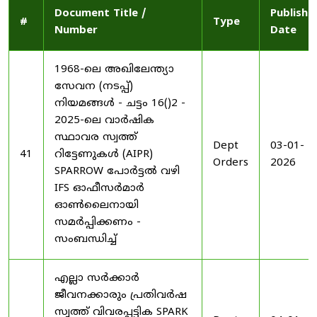
Document Title /
Publishe
#
Type
Number
Date
1968-ലെ അഖിലേന്ത്യാ
സേവന (നടപ്പ്)
നിയമങ്ങൾ - ചട്ടം 16()2 -
2025-ലെ വാർഷിക
സ്ഥാവര സ്വത്ത്
Dept
03-01-
41
റിട്ടേണുകൾ (AIPR)
Orders
2026
SPARROW പോർട്ടൽ വഴി
IFS ഓഫീസർമാർ
ഓൺലൈനായി
സമർപ്പിക്കണം -
സംബന്ധിച്ച്
എല്ലാ സർക്കാർ
ജീവനക്കാരും പ്രതിവർഷ
സ്വത്ത് വിവരപ്പട്ടിക SPARK