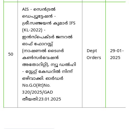
AIS - സെൻട്രൽ
ഡെപ്യൂട്ടേഷൻ -
ശ്രീ.സഞ്ജയൻ കുമാർ IFS
(KL-2022) -
ഇൻസ്പെക്ടർ ജനറൽ
ഓഫ് ഫോറസ്റ്റ്
(നാഷണൽ ടൈഗർ
Dept
29-01-
50
കൺസർവേഷൻ
Orders
2025
അതോറിറ്റി), ന്യൂ ഡൽഹി
- സ്റ്റേറ്റ് കേഡറിൽ നിന്ന്
ഒഴിവാക്കി. ഓർഡർ
No.G.O(Rt)No.
320/2025/GAD
തീയതി:23.01.2025