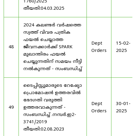
1760/2025
തീയതി:04.03.2025
2024 കലണ്ടർ വർഷത്തെ
സ്വത്ത് വിവര പത്രിക
ഫയൽ ചെയ്യാത്ത
Dept
15-02-
48
ജീവനക്കാർക്ക് SPARK
Orders
2025
മുഖാന്തിരം ഫയൽ
ചെയ്യുന്നതിന് സമയം നീട്ടി
നൽകുന്നത് - സംബന്ധിച്ച്
ടൈപ്പിസ്റ്റുമാരുടെ റേഷേൃാ
പ്രൊമോഷൻ ഉത്തരവിൽ
ഭേദഗതി വരുത്തി
Dept
30-01-
49
ഉത്തരവാകുന്നത് -
Orders
2025
സംബന്ധിച്ച് .നമ്പർ.ഇ2-
3741/2019
തീയതി:02.08.2023