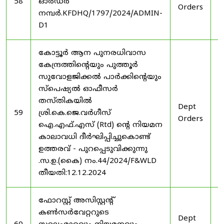
58
ഓർഡർ
Orders
2
നമ്പർ.KFDHQ/1797/2024/ADMIN-
D1
കോട്ടൂർ ആന പുനരധിവാസ
കേന്ദ്രത്തിന്റെയും പുത്തൂർ
സുവോളജിക്കൽ പാർക്കിന്റെയും
സ്പെഷ്യൽ ഓഫീസർ
തസ്തികയിൽ
Dept
3
59
ശ്രി.കെ.ജെ.വർഗീസ്
Orders
2
ഐ.എഫ്.എസ് (Rtd) ന്റെ നിയമന
കാലാവധി ദീർഘിപ്പിച്ചുകൊണ്ട്
ഉത്തരവ് - പുറപ്പെടുവിക്കുന്നു
.സ.ഉ.(കൈ) നം.44/2024/F&WLD
തീയതി:12.12.2024
ഫോറസ്റ്റ് അസിസ്റ്റൻ്റ്
കൺസർവേറ്ററുടെ
Dept
3