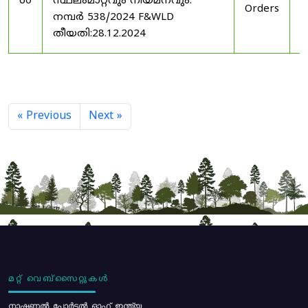
60
സ്ഥലംമാറ്റവും നിയമനവും.
Orders
2
നമ്പർ 538/2024 F&WLD
തീയതി:28.12.2024
« Previous
Next »
മറ്റ് വെബ്സൈറ്റുകൾ
നാഷണൽ പോർട്ടൽ ഓഫ് ഇന്ത്യ