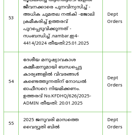
രൂപീകരിച്ച ആർ.ആർ.ടി കളിൽ
ജീവനക്കാരെ പുനവിന്യസിച്ച് -
അധിക ചുമതല നൽകി -ജോലി
Dept
2
53
ക്രമീകരിച്ച് ഉത്തരവ്
Orders
2
പുറപ്പെടുവിക്കുന്നത് -
സംബന്ധിച്ച് .nambar.ഇ4-
4414/2024 തീയതി:25.01.2025
ദേശീയ മനുഷ്യാവകാശ
കമ്മീഷനുമായി ബന്ധപ്പെട്ട
കാര്യങ്ങളിൽ വിവരങ്ങൾ
Dept
2
54
കണ്ടെത്തുന്നതിന് നോഡൽ
Orders
2
ഓഫീസറെ നിയമിക്കണം.
ഉത്തരവ് No.KFDHQ/626/2025-
ADMIN തീയതി: 20.01.2025
2025 ജനുവരി മാസത്തെ
Dept
1
55
വൈദ്യുതി ബിൽ
Orders
2