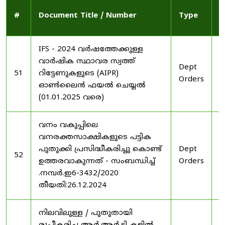
P
#
Document Title / Number
Type
D
IFS - 2024 വർഷത്തേക്കുള്ള
വാർഷിക സ്ഥാവര സ്വത്ത്
Dept
2
51
റിട്ടേണുകളുടെ (AIPR)
Orders
2
ഓൺലൈൻ ഫയൽ ചെയ്യൽ
(01.01.2025 വരെ)
വനം വകുപ്പിലെ
വനരക്തസാക്ഷികളുടെ പട്ടിക
പുതുക്കി പ്രസിദ്ധീകരിച്ചു കൊണ്ട്
Dept
2
52
ഉത്തരവാകുന്നത് - സംബന്ധിച്ച്
Orders
2
.നമ്പർ.ഇ6-3432/2020
തീയതി:26.12.2024
നിലവിലുള്ള / പുതുതായി