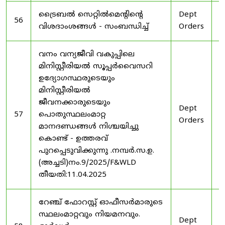
ട്രൈബൽ സെറ്റിൽമെൻ്റിൻ്റെ
Dept
1
56
വിശദാംശങ്ങൾ - സംബന്ധിച്ച്
Orders
2
വനം വന്യജീവി വകുപ്പിലെ
മിനിസ്റ്റീരിയൽ സൂപ്പർവൈസറി
ഉദ്യോഗസ്ഥരുടെയും
മിനിസ്റ്റീരിയൽ
ജീവനക്കാരുടെയും
Dept
1
57
പൊതുസ്ഥലംമാറ്റ
Orders
2
മാനദണ്ഡങ്ങൾ നിശ്ചയിച്ചു
കൊണ്ട് - ഉത്തരവ്
പുറപ്പെടുവിക്കുന്നു .നമ്പർ.സ.ഉ.
(അച്ചടി)നം.9/2025/F&WLD
തീയതി:11.04.2025
റേഞ്ച് ഫോറസ്റ്റ് ഓഫീസർമാരുടെ
സ്ഥലംമാറ്റവും നിയമനവും.
Dept
3