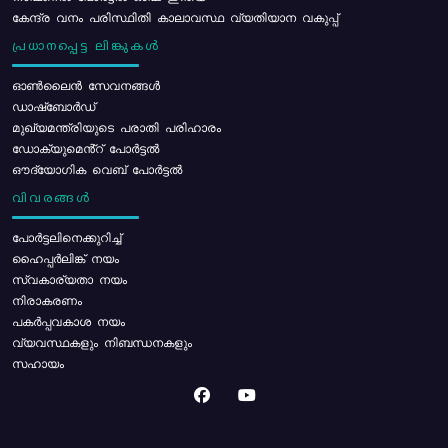
കേന്ദ്ര വനം പരിസ്ഥിതി കാലാവസ്ഥ വ്യതിയാന വകുപ്പ്
പ്രധാനപ്പെട്ട ലിങ്കുകൾ
ഓൺലൈൻ സേവനങ്ങൾ
ഡാഷ്ബോർഡ്
മുഖ്യമന്ത്രിയുടെ പരാതി പരിഹാരം
ഡോക്യുമെൻ്റ് പോർട്ടൽ
ഔദ്യോഗിക വെബ് പോർട്ടൽ
വിവരങ്ങൾ
പോര്‍ട്ടലിനെക്കുറിച്ച്
ഹൈപ്പർലിങ്ക് നയം
സ്വകാര്യതാ നയം
നിരാകരണം
പകർപ്പവകാശ നയം
വ്യവസ്ഥകളും നിബന്ധനകളും
സഹായം