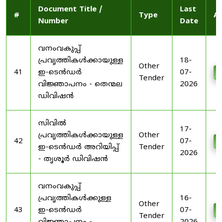
Document Title /
Last
#
Type
Ac
Number
Date
വനംവകുപ്പ്
പ്രവൃത്തികൾക്കായുള്ള
18-
Other
41
ഇ-ടെൻഡർ
07-
D
Tender
വിജ്ഞാപനം - തെന്മല
2026
ഡിവിഷൻ
സിവിൽ
17-
പ്രവൃത്തികൾക്കായുള്ള
Other
42
07-
D
ഇ-ടെൻഡർ അറിയിപ്പ്
Tender
2026
- തൃശൂർ ഡിവിഷൻ
വനംവകുപ്പ്
പ്രവൃത്തികൾക്കുള്ള
16-
Other
43
ഇ-ടെൻഡർ
07-
D
Tender