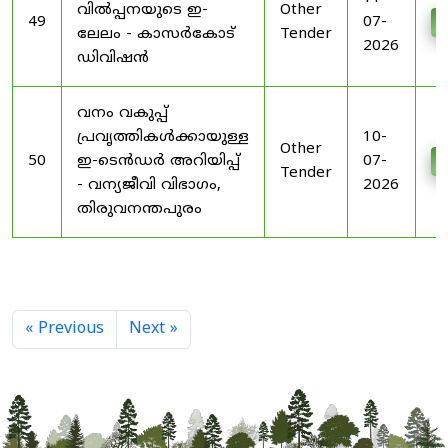
വിൽപ്പനയുടെ ഇ-
Other
49
07-
D
ലേലം - കാസർകോട്
Tender
2026
ഡിവിഷൻ
വനം വകുപ്പ്
പ്രവൃത്തികൾക്കായുള്ള
10-
Other
50
ഇ-ടെൻഡർ അറിയിപ്പ്
07-
D
Tender
- വന്യജീവി വിഭാഗം,
2026
തിരുവനന്തപുരം
« Previous
Next »