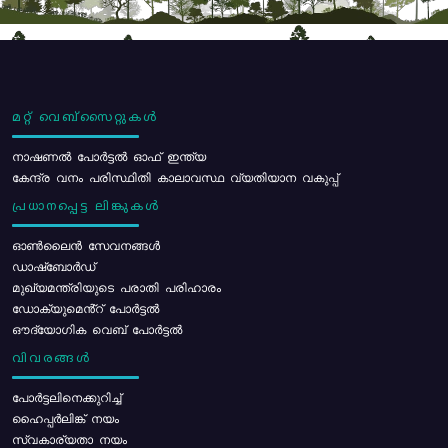
മറ്റ് വെബ്സൈറ്റുകൾ
നാഷണൽ പോർട്ടൽ ഓഫ് ഇന്ത്യ
കേന്ദ്ര വനം പരിസ്ഥിതി കാലാവസ്ഥ വ്യതിയാന വകുപ്പ്
പ്രധാനപ്പെട്ട ലിങ്കുകൾ
ഓൺലൈൻ സേവനങ്ങൾ
ഡാഷ്ബോർഡ്
മുഖ്യമന്ത്രിയുടെ പരാതി പരിഹാരം
ഡോക്യുമെൻ്റ് പോർട്ടൽ
ഔദ്യോഗിക വെബ് പോർട്ടൽ
വിവരങ്ങൾ
പോര്‍ട്ടലിനെക്കുറിച്ച്
ഹൈപ്പർലിങ്ക് നയം
സ്വകാര്യതാ നയം