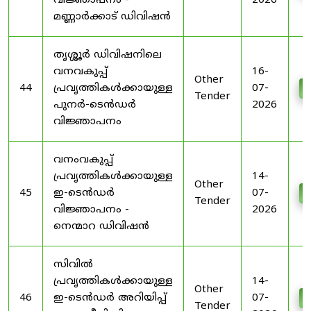
വിജ്ഞാപനം -
2026
മണ്ണാർക്കാട് ഡിവിഷൻ
തൃശ്ശൂർ ഡിവിഷനിലെ
വനവകുപ്പ്
16-
Other
44
പ്രവൃത്തികൾക്കായുള്ള
07-
D
Tender
പുനർ-ടെൻഡർ
2026
വിജ്ഞാപനം
വനംവകുപ്പ്
പ്രവൃത്തികൾക്കായുള്ള
14-
Other
45
ഇ-ടെൻഡർ
07-
D
Tender
വിജ്ഞാപനം -
2026
നെന്മാറ ഡിവിഷൻ
സിവിൽ
പ്രവൃത്തികൾക്കായുള്ള
14-
Other
46
ഇ-ടെൻഡർ അറിയിപ്പ്
07-
D
Tender