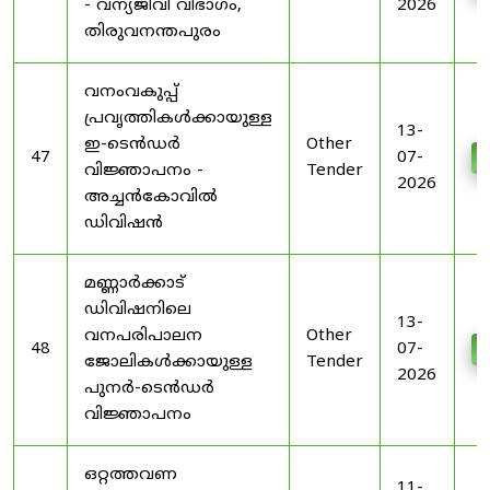
- വന്യജീവി വിഭാഗം,
2026
തിരുവനന്തപുരം
വനംവകുപ്പ്
പ്രവൃത്തികൾക്കായുള്ള
13-
ഇ-ടെൻഡർ
Other
47
07-
D
വിജ്ഞാപനം -
Tender
2026
അച്ചൻകോവിൽ
ഡിവിഷൻ
മണ്ണാർക്കാട്
ഡിവിഷനിലെ
13-
വനപരിപാലന
Other
48
07-
D
ജോലികൾക്കായുള്ള
Tender
2026
പുനർ-ടെൻഡർ
വിജ്ഞാപനം
ഒറ്റത്തവണ
11-