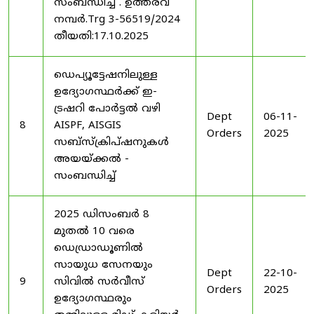
സംബന്ധിച്ച് . ഉത്തരവ്
നമ്പർ.Trg 3-56519/2024
തീയതി:17.10.2025
ഡെപ്യൂട്ടേഷനിലുള്ള
ഉദ്യോഗസ്ഥർക്ക് ഇ-
ട്രഷറി പോർട്ടൽ വഴി
Dept
06-11-
8
AISPF, AISGIS
Orders
2025
സബ്‌സ്‌ക്രിപ്‌ഷനുകൾ
അയയ്ക്കൽ -
സംബന്ധിച്ച്
2025 ഡിസംബർ 8
മുതൽ 10 വരെ
ഡെഡ്രാഡൂണിൽ
സായുധ സേനയും
Dept
22-10-
9
സിവിൽ സർവീസ്
Orders
2025
ഉദ്യോഗസ്ഥരും