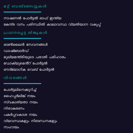
മറ്റ് വെബ്സൈറ്റുകൾ
നാഷണൽ പോർട്ടൽ ഓഫ് ഇന്ത്യ
കേന്ദ്ര വനം പരിസ്ഥിതി കാലാവസ്ഥ വ്യതിയാന വകുപ്പ്
പ്രധാനപ്പെട്ട ലിങ്കുകൾ
ഓൺലൈൻ സേവനങ്ങൾ
ഡാഷ്ബോർഡ്
മുഖ്യമന്ത്രിയുടെ പരാതി പരിഹാരം
ഡോക്യുമെൻ്റ് പോർട്ടൽ
ഔദ്യോഗിക വെബ് പോർട്ടൽ
വിവരങ്ങൾ
പോര്‍ട്ടലിനെക്കുറിച്ച്
ഹൈപ്പർലിങ്ക് നയം
സ്വകാര്യതാ നയം
നിരാകരണം
പകർപ്പവകാശ നയം
വ്യവസ്ഥകളും നിബന്ധനകളും
സഹായം