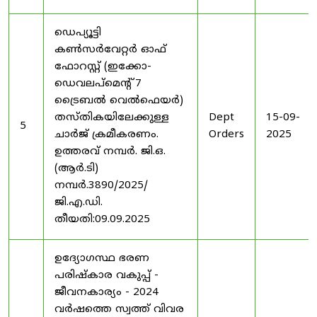
ഡെപ്യൂട്ടി
കൺസർവേറ്റർ ഓഫ്
ഫോറസ്റ്റ് (ഇക്കോ-
ഡെവലപ്മെന്റ് 7
ട്രൈബൽ വെൽഫെയർ)
തസ്തികയിലേക്കുള്ള
Dept
15-09-
5
ചാർജ് ക്രമീകരണം.
Orders
2025
ഉത്തരവ് നമ്പർ. ജി.ഒ.
(ആർ.ടി)
നമ്പർ.3890/2025/
ജി.എ.ഡി.
തീയതി:09.09.2025
ഉദ്യോഗസ്ഥ ഭരണ
പരിഷ്കാര വകുപ്പ് -
ജീവനകാര്യം - 2024
വർഷത്തെ സ്വത്ത് വിവര