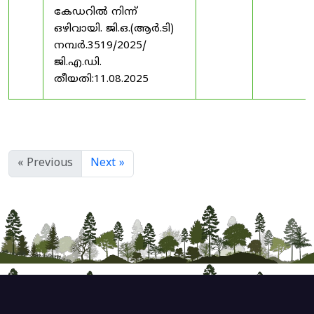
കേഡറിൽ നിന്ന്
ഒഴിവായി. ജി.ഒ.(ആർ.ടി)
നമ്പർ.3519/2025/
ജി.എ.ഡി.
തീയതി:11.08.2025
« Previous
Next »