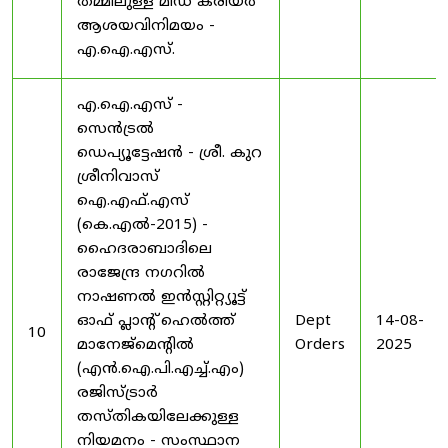
തമ്മിലുള്ള മിഡ് കരിയർ
ആശയവിനിമയം -
എ.ഐ.എസ്.
എ.ഐ.എസ് -
സെൻട്രൽ
ഡെപ്യൂട്ടേഷൻ - ശ്രീ. കുറ
ശ്രീനിവാസ്
ഐ.എഫ്.എസ്
(കെ.എൽ-2015) -
ഹൈദരാബാദിലെ
രാജേന്ദ്ര നഗറിൽ
നാഷണൽ ഇൻസ്റ്റിറ്റ്യൂട്ട്
ഓഫ് പ്ലാന്റ് ഹെൽത്ത്
Dept
14-08-
10
മാനേജ്‌മെന്റിൽ
Orders
2025
(എൻ.ഐ.പി.എച്ച്.എം)
രജിസ്ട്രാർ
തസ്തികയിലേക്കുള്ള
നിയമനം - സംസ്ഥാന