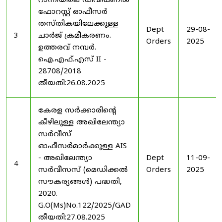
റാന്നിയിലെ ഡിവിഷണൽ
ഫോറസ്റ്റ് ഓഫീസർ
തസ്തികയിലേക്കുള്ള
Dept
29-08-
3
ചാർജ് ക്രമീകരണം.
Orders
2025
ഉത്തരവ് നമ്പർ.
ഐ.എഫ്.എസ് II -
28708/2018
തീയതി:26.08.2025
കേരള സർക്കാരിന്റെ
കീഴിലുള്ള അഖിലേന്ത്യാ
സർവീസ്
ഓഫീസർമാർക്കുള്ള AIS
- അഖിലേന്ത്യാ
Dept
11-09-
4
സർവീസസ് (മെഡിക്കൽ
Orders
2025
സൗകര്യങ്ങൾ) പദ്ധതി,
2020.
G.O(Ms)No.122/2025/GAD
തീയതി:27.08.2025