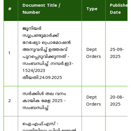
Document Title /
Published
#
Type
Number
Date
ജൂനിയർ
സൂപ്രണ്ടുമാർക്ക്
റേഷ്യോ പ്രൊമോഷൻ
അനുവദിച്ച് ഉത്തരവ്
Dept
25-09-
1
പുറപ്പെടുവിക്കുന്നത് -
Orders
2025
സംബന്ധിച്ച് .നമ്പർ.ഇ3-
1524/2023
തീയതി:24.09.2025
സർക്കിൾ തല വനം
Dept
20-08-
2
കായിക മേള 2025 -
Orders
2025
സംബന്ധിച്ച്
ഐ.എഫ്.എസ് -