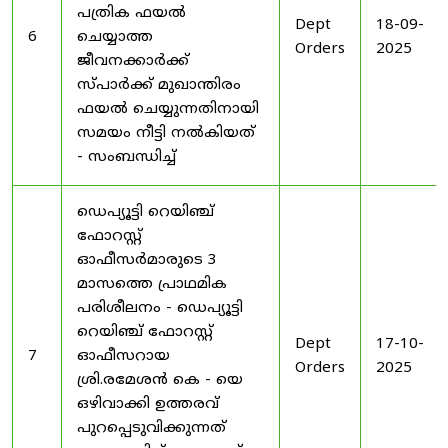
പത്രിക ഫയൽ
Dept
18-09-
6
ചെയ്യാത്ത
Orders
2025
ജീവനക്കാർക്ക്
സ്പാർക്ക് മുഖാന്തിരം
ഫയൽ ചെയ്യുന്നതിനായി
സമയം നീട്ടി നൽകിയത്
- സംബന്ധിച്ച്
ഡെപ്യൂട്ടി റെയിഞ്ച്
ഫോറസ്റ്റ്
ഓഫീസർമാരുടെ 3
മാസത്തെ പ്രാഥമിക
പരിശീലനം - ഡെപ്യൂട്ടി
റെയിഞ്ച് ഫോറസ്റ്റ്
Dept
17-10-
7
ഓഫീസറായ
Orders
2025
ശ്രി.രമേശൻ കെ - യെ
ഒഴിവാക്കി ഉത്തരവ്
പുറപ്പെടുവിക്കുന്നത്