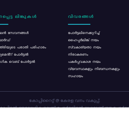
പ്പെട്ട ലിങ്കുകൾ
വിവരങ്ങൾ
ൻ സേവനങ്ങൾ
പോര്‍ട്ടലിനെക്കുറിച്ച്
ോർഡ്
ഹൈപ്പർലിങ്ക് നയം
്ത്രിയുടെ പരാതി പരിഹാരം
സ്വകാര്യതാ നയം
മെൻ്റ് പോർട്ടൽ
നിരാകരണം
ിക വെബ് പോർട്ടൽ
പകർപ്പവകാശ നയം
വ്യവസ്ഥകളും നിബന്ധനകളും
സഹായം
കോപ്പിറൈറ്റ് @ കേരള വനം വകുപ്പ്.
പ്പിന്റെ ഔദ്യോഗിക വെബ്-പോർട്ടലിന്റെ ഭാഗമാണ് ഈ പോർട്ട
ത്തിന്റെ ഉടമസ്ഥാവകാശം കേരള വനം വകുപ്പിനാണ്. പോർട്ടൽ 
ചെയ്തിട്ടുള്ളത്
സി-ഡിറ്റ്
ആണ്.