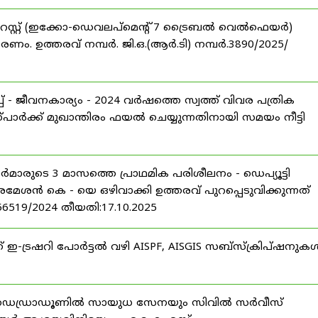
റസ്റ്റ് (ഇക്കോ-ഡെവലപ്മെന്റ് 7 ട്രൈബൽ വെൽഫെയർ)
ണം. ഉത്തരവ് നമ്പർ. ജി.ഒ.(ആർ.ടി) നമ്പർ.3890/2025/
 - ജീവനകാര്യം - 2024 വർഷത്തെ സ്വത്ത് വിവര പത്രിക
പാർക്ക് മുഖാന്തിരം ഫയൽ ചെയ്യുന്നതിനായി സമയം നീട്ടി
ീസർമാരുടെ 3 മാസത്തെ പ്രാഥമിക പരിശീലനം - ഡെപ്യൂട്ടി
രമേശൻ കെ - യെ ഒഴിവാക്കി ഉത്തരവ് പുറപ്പെടുവിക്കുന്നത്
-56519/2024 തീയതി:17.10.2025
് ഇ-ട്രഷറി പോർട്ടൽ വഴി AISPF, AISGIS സബ്‌സ്‌ക്രിപ്‌ഷനുക
 ഡെഡ്രാഡൂണിൽ സായുധ സേനയും സിവിൽ സർവീസ്