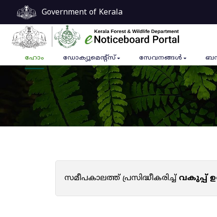
Government of Kerala
ഹോം
ഡോക്യുമെൻ്റ്സ്
സേവനങ്ങൾ
ബന
സമീപകാലത്ത് പ്രസിദ്ധീകരിച്ച്
വകുപ്പ്