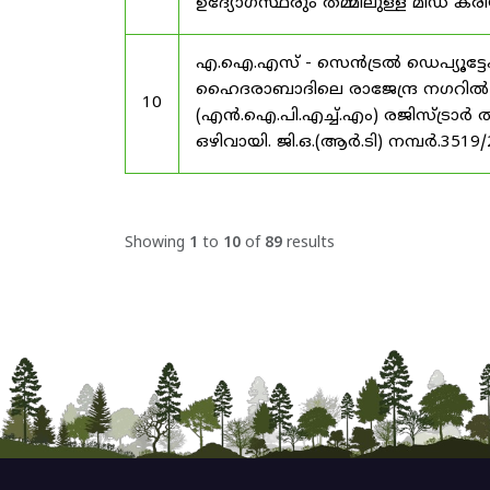
ഉദ്യോഗസ്ഥരും തമ്മിലുള്ള മിഡ
എ.ഐ.എസ് - സെൻട്രൽ ഡെപ്യൂട്ടേഷ
ഹൈദരാബാദിലെ രാജേന്ദ്ര നഗറിൽ നാഷണ
10
(എൻ.ഐ.പി.എച്ച്.എം) രജിസ്ട്രാർ
ഒഴിവായി. ജി.ഒ.(ആർ.ടി) നമ്പർ.3519
Showing
1
to
10
of
89
results