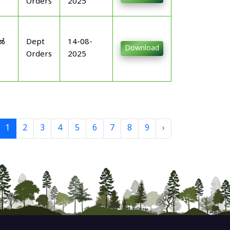
Orders
2025
-
ിൽ
Dept
14-08-
Download
Orders
2025
1
2
3
4
5
6
7
8
9
›