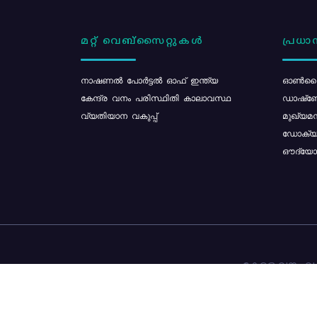
മറ്റ് വെബ്സൈറ്റുകൾ
പ്രധാന
നാഷണൽ പോർട്ടൽ ഓഫ് ഇന്ത്യ
ഓൺലൈ
കേന്ദ്ര വനം പരിസ്ഥിതി കാലാവസ്ഥ
ഡാഷ്ബ
വ്യതിയാന വകുപ്പ്
മുഖ്യമന
ഡോക്യു
ഔദ്യോഗ
കേരള വനം വകു
ഉള്ളടക്ക