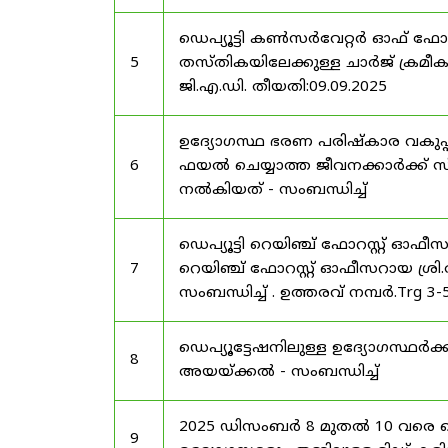
ഡെപ്യൂട്ടി കൺസർവേറ്റർ ഓഫ് ഫോ
5
തസ്തികയിലേക്കുള്ള ചാർജ് ക്രമീകര
ജി.എ.ഡി. തീയതി:09.09.2025
ഉദ്യോഗസ്ഥ ഭരണ പരിഷ്കാര വകുപ്പ്
6
ഫയൽ ചെയ്യാത്ത ജീവനക്കാർക്ക് സ്
നൽകിയത് - സംബന്ധിച്ച്
ഡെപ്യൂട്ടി റെയിഞ്ച് ഫോറസ്റ്റ് ഓഫ
7
റെയിഞ്ച് ഫോറസ്റ്റ് ഓഫീസറായ ശ്രി.
സംബന്ധിച്ച് . ഉത്തരവ് നമ്പർ.Trg 3
ഡെപ്യൂട്ടേഷനിലുള്ള ഉദ്യോഗസ്ഥർക്ക
8
അയയ്ക്കൽ - സംബന്ധിച്ച്
2025 ഡിസംബർ 8 മുതൽ 10 വരെ
9