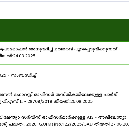
പ്രൊമോഷൻ അനുവദിച്ച് ഉത്തരവ് പുറപ്പെടുവിക്കുന്നത് -
തീയതി:24.09.2025
 - സംബന്ധിച്ച്
ഷണൽ ഫോറസ്റ്റ് ഓഫീസർ തസ്തികയിലേക്കുള്ള ചാർജ്
്.എസ് II - 28708/2018 തീയതി:26.08.2025
ിലേന്ത്യാ സർവീസ് ഓഫീസർമാർക്കുള്ള AIS - അഖിലേന്ത്യാ
പദ്ധതി, 2020. G.O(Ms)No.122/2025/GAD തീയതി:27.08.20