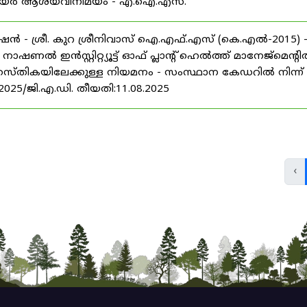
് കരിയർ ആശയവിനിമയം - എ.ഐ.എസ്.
ൻ - ശ്രീ. കുറ ശ്രീനിവാസ് ഐ.എഫ്.എസ് (കെ.എൽ-2015) 
ൽ ഇൻസ്റ്റിറ്റ്യൂട്ട് ഓഫ് പ്ലാന്റ് ഹെൽത്ത് മാനേജ്‌മെന്റ
 തസ്തികയിലേക്കുള്ള നിയമനം - സംസ്ഥാന കേഡറിൽ നിന്ന്
/2025/ജി.എ.ഡി. തീയതി:11.08.2025
‹