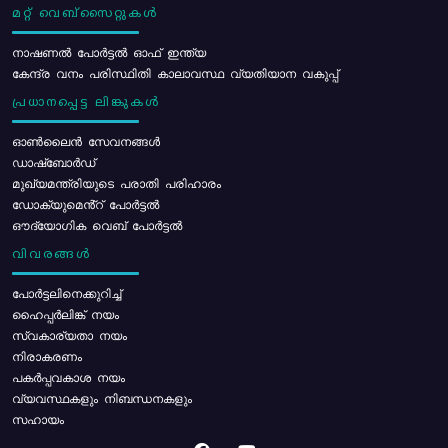
മറ്റ് വെബ്സൈറ്റുകൾ
നാഷണൽ പോർട്ടൽ ഓഫ് ഇന്ത്യ
കേന്ദ്ര വനം പരിസ്ഥിതി കാലാവസ്ഥ വ്യതിയാന വകുപ്പ്
പ്രധാനപ്പെട്ട ലിങ്കുകൾ
ഓൺലൈൻ സേവനങ്ങൾ
ഡാഷ്ബോർഡ്
മുഖ്യമന്ത്രിയുടെ പരാതി പരിഹാരം
ഡോക്യുമെൻ്റ് പോർട്ടൽ
ഔദ്യോഗിക വെബ് പോർട്ടൽ
വിവരങ്ങൾ
പോര്‍ട്ടലിനെക്കുറിച്ച്
ഹൈപ്പർലിങ്ക് നയം
സ്വകാര്യതാ നയം
നിരാകരണം
പകർപ്പവകാശ നയം
വ്യവസ്ഥകളും നിബന്ധനകളും
സഹായം