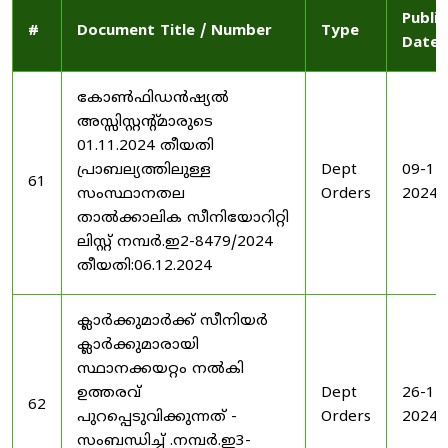
Publi
#
Document Title / Number
Type
Date
കോൺഫിഡൻഷ്യൽ
അസ്സിസ്റ്റന്റ്മാരുടെ
01.11.2024 തീയതി
പ്രാബല്യത്തിലുള്ള
Dept
09-12
61
സംസ്ഥാനതല
Orders
2024
താൽക്കാലിക സീനിയോറിറ്റി
ലിസ്റ്റ് നമ്പർ.ഇ2-8479/2024
തീയതി:06.12.2024
ക്ലാർക്കുമാർക്ക് സീനിയർ
ക്ലാർക്കുമാരായി
സ്ഥാനക്കയറ്റം നൽകി
ഉത്തരവ്
Dept
26-11
62
പുറപ്പെടുവിക്കുന്നത് -
Orders
2024
സംബന്ധിച്ച് .നമ്പർ.ഇ3-