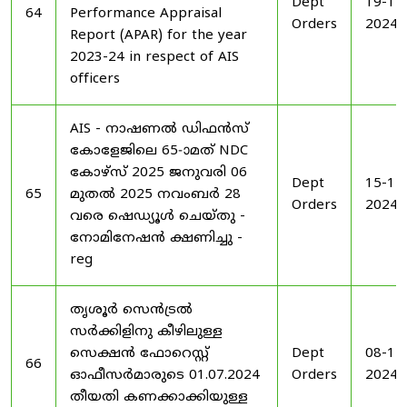
Dept
19-11
64
Performance Appraisal
Orders
2024
Report (APAR) for the year
2023-24 in respect of AIS
officers
AIS - നാഷണൽ ഡിഫൻസ്
കോളേജിലെ 65-ാമത് NDC
കോഴ്‌സ് 2025 ജനുവരി 06
Dept
15-11
65
മുതൽ 2025 നവംബർ 28
Orders
2024
വരെ ഷെഡ്യൂൾ ചെയ്‌തു -
നോമിനേഷൻ ക്ഷണിച്ചു -
reg
തൃശൂർ സെൻട്രൽ
സർക്കിളിനു കീഴിലുള്ള
സെക്ഷൻ ഫോറെസ്റ്റ്
Dept
08-11
66
ഓഫീസർമാരുടെ 01.07.2024
Orders
2024
തീയതി കണക്കാക്കിയുള്ള