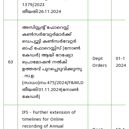
1379/2023
തീയതി:26.11.2024
അസിസ്റ്റന്റ് ഫോറെസ്റ്റ്
കൺസർവേറ്റർമാർക്ക്
ഡെപ്യൂട്ടി കൺസർവേറ്റർ
ഓഫ് ഫോറെസ്റ്റ്സ് (നോൺ
കേഡർ) ആയി റേഷ്യോ
Dept
01-11
63
പ്രൊമോഷൻ നൽകി
Orders
2024
ഉത്തരവ് പുറപ്പെടുവിക്കുന്നു
. സ.ഉ.
(സാധാ)നം.475/2024/F&WLD
തീയതി:01.11.2024(നോൺ
കേഡർ)
IFS - Further extension of
timelines for Online
recording of Annual