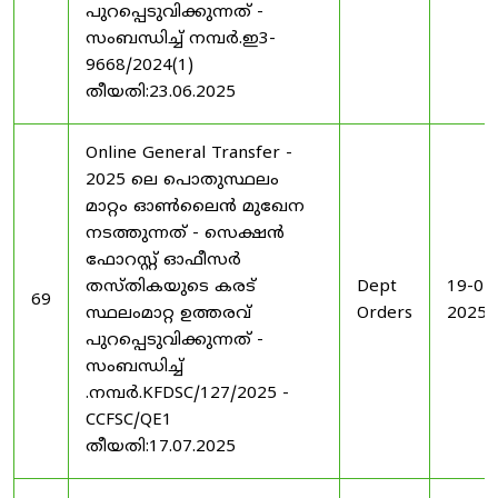
പുറപ്പെടുവിക്കുന്നത് -
സംബന്ധിച്ച് നമ്പർ.ഇ3-
9668/2024(1)
തീയതി:23.06.2025
Online General Transfer -
2025 ലെ പൊതുസ്ഥലം
മാറ്റം ഓൺലൈൻ മുഖേന
നടത്തുന്നത് - സെക്ഷൻ
ഫോറസ്റ്റ് ഓഫീസർ
തസ്തികയുടെ കരട്
Dept
19-07
69
സ്ഥലംമാറ്റ ഉത്തരവ്
Orders
2025
പുറപ്പെടുവിക്കുന്നത് -
സംബന്ധിച്ച്
.നമ്പർ.KFDSC/127/2025 -
CCFSC/QE1
തീയതി:17.07.2025