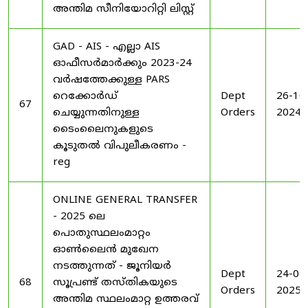
അന്തിമ സീനിയോറിറ്റി ലിസ്റ്റ്
GAD - AIS - എല്ലാ AIS
ഓഫീസർമാർക്കും 2023-24
വർഷത്തേക്കുള്ള PARS
റെക്കോർഡ്
Dept
26-10
67
ചെയ്യുന്നതിനുള്ള
Orders
2024
ടൈംലൈനുകളുടെ
കൂടുതൽ വിപുലീകരണം -
reg
ONLINE GENERAL TRANSFER
- 2025 ലെ
പൊതുസ്ഥലംമാറ്റം
ഓൺലൈൻ മുഖേന
നടത്തുന്നത് - ജൂനിയർ
Dept
24-06
68
സൂപ്രണ്ട് തസ്തികയുടെ
Orders
2025
അന്തിമ സ്ഥലംമാറ്റ ഉത്തരവ്