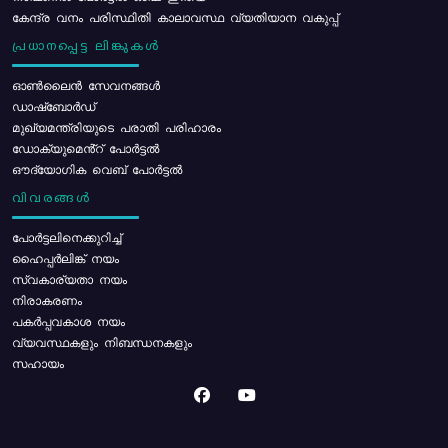
കേന്ദ്ര വനം പരിസ്ഥിതി കാലാവസ്ഥ വ്യതിയാന വകുപ്പ്
പ്രധാനപ്പെട്ട ലിങ്കുകൾ
ഓൺലൈൻ സേവനങ്ങൾ
ഡാഷ്ബോർഡ്
മുഖ്യമന്ത്രിയുടെ പരാതി പരിഹാരം
ഡോക്യുമെൻ്റ് പോർട്ടൽ
ഔദ്യോഗിക വെബ് പോർട്ടൽ
വിവരങ്ങൾ
പോര്‍ട്ടലിനെക്കുറിച്ച്
ഹൈപ്പർലിങ്ക് നയം
സ്വകാര്യതാ നയം
നിരാകരണം
പകർപ്പവകാശ നയം
വ്യവസ്ഥകളും നിബന്ധനകളും
സഹായം