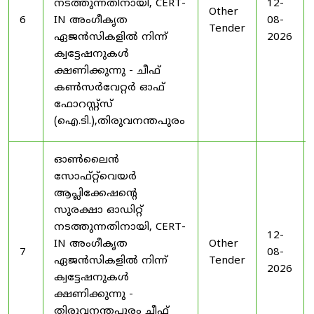
നടത്തുന്നതിനായി, CERT-
12-
Other
6
IN അംഗീകൃത
08-
Tender
ഏജൻസികളിൽ നിന്ന്
2026
ക്വട്ടേഷനുകൾ
ക്ഷണിക്കുന്നു - ചീഫ്
കൺസർവേറ്റർ ഓഫ്
ഫോറസ്റ്റ്സ്
(ഐ.ടി.),തിരുവനന്തപുരം
ഓൺലൈൻ
സോഫ്റ്റ്‌വെയർ
ആപ്ലിക്കേഷന്റെ
സുരക്ഷാ ഓഡിറ്റ്
നടത്തുന്നതിനായി, CERT-
12-
IN അംഗീകൃത
Other
7
08-
ഏജൻസികളിൽ നിന്ന്
Tender
2026
ക്വട്ടേഷനുകൾ
ക്ഷണിക്കുന്നു -
തിരുവനന്തപുരം ചീഫ്