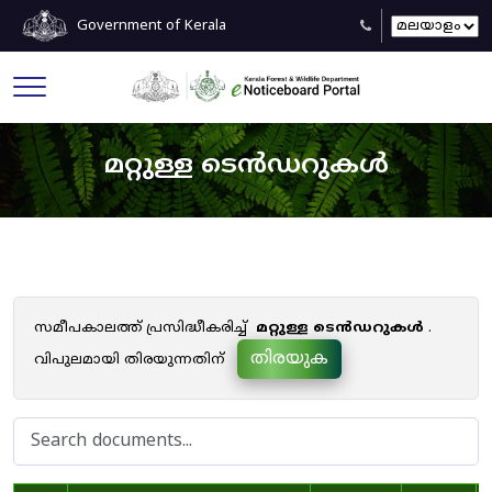
Government of Kerala
മറ്റുള്ള ടെൻഡറുകൾ
സമീപകാലത്ത് പ്രസിദ്ധീകരിച്ച്
മറ്റുള്ള ടെൻഡറുകൾ
.
തിരയുക
വിപുലമായി തിരയുന്നതിന്