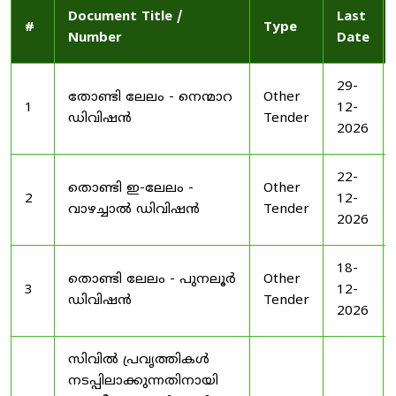
Document Title /
Last
#
Type
Number
Date
29-
തോണ്ടി ലേലം - നെന്മാറ
Other
1
12-
ഡിവിഷൻ
Tender
2026
22-
തൊണ്ടി ഇ-ലേലം -
Other
2
12-
വാഴച്ചാൽ ഡിവിഷൻ
Tender
2026
18-
തൊണ്ടി ലേലം - പുനലൂർ
Other
3
12-
ഡിവിഷൻ
Tender
2026
സിവിൽ പ്രവൃത്തികൾ
നടപ്പിലാക്കുന്നതിനായി