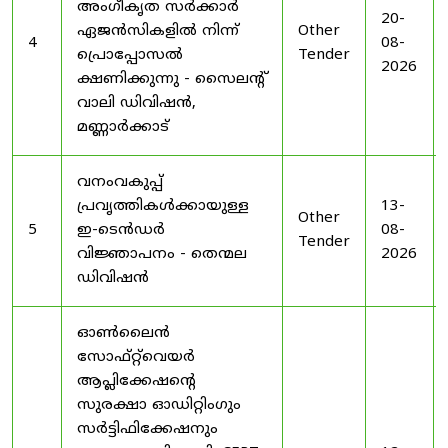
അംഗീകൃത സർക്കാർ
20-
ഏജൻസികളിൽ നിന്ന്
Other
4
08-
പ്രൊപ്പോസൽ
Tender
2026
ക്ഷണിക്കുന്നു - സൈലന്റ്
വാലി ഡിവിഷൻ,
മണ്ണാർക്കാട്
വനംവകുപ്പ്
പ്രവൃത്തികൾക്കായുള്ള
13-
Other
5
ഇ-ടെൻഡർ
08-
Tender
വിജ്ഞാപനം - തെന്മല
2026
ഡിവിഷൻ
ഓൺലൈൻ
സോഫ്റ്റ്‌വെയർ
ആപ്ലിക്കേഷന്റെ
സുരക്ഷാ ഓഡിറ്റിംഗും
സർട്ടിഫിക്കേഷനും