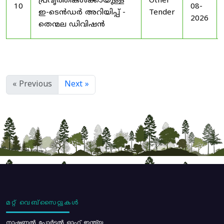
പ്രവൃത്തികൾക്കായുള്ള
Other
10
08-
ഇ-ടെൻഡർ അറിയിപ്പ് -
Tender
2026
തെന്മല ഡിവിഷൻ
« Previous
Next »
മറ്റ് വെബ്സൈറ്റുകൾ
നാഷണൽ പോർട്ടൽ ഓഫ് ഇന്ത്യ