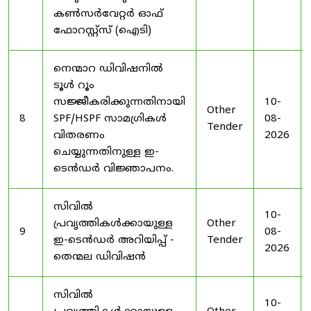
കൺസർവേറ്റർ ഓഫ്
ഫോറസ്റ്റ്സ് (ഐടി)
നെന്മാറ ഡിവിഷനിൽ
ടൂൾ റൂം
സജ്ജീകരിക്കുന്നതിനായി
10-
Other
8
SPF/HSPF സാമഗ്രികൾ
08-
Tender
വിതരണം
2026
ചെയ്യുന്നതിനുള്ള ഇ-
ടെൻഡർ വിജ്ഞാപനം.
സിവിൽ
10-
പ്രവൃത്തികൾക്കായുള്ള
Other
9
08-
ഇ-ടെൻഡർ അറിയിപ്പ് -
Tender
2026
തെന്മല ഡിവിഷൻ
സിവിൽ
10-