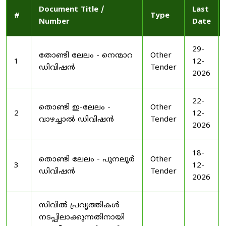
Document Title /
Last
#
Type
Number
Date
29-
തോണ്ടി ലേലം - നെന്മാറ
Other
1
12-
ഡിവിഷൻ
Tender
2026
22-
തൊണ്ടി ഇ-ലേലം -
Other
2
12-
വാഴച്ചാൽ ഡിവിഷൻ
Tender
2026
18-
തൊണ്ടി ലേലം - പുനലൂർ
Other
3
12-
ഡിവിഷൻ
Tender
2026
സിവിൽ പ്രവൃത്തികൾ
നടപ്പിലാക്കുന്നതിനായി