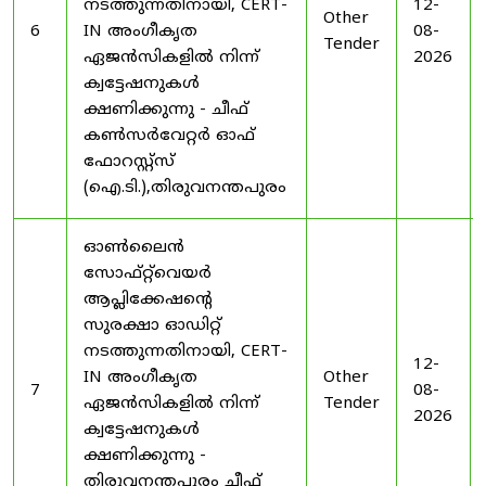
നടത്തുന്നതിനായി, CERT-
12-
Other
6
IN അംഗീകൃത
08-
Tender
ഏജൻസികളിൽ നിന്ന്
2026
ക്വട്ടേഷനുകൾ
ക്ഷണിക്കുന്നു - ചീഫ്
കൺസർവേറ്റർ ഓഫ്
ഫോറസ്റ്റ്സ്
(ഐ.ടി.),തിരുവനന്തപുരം
ഓൺലൈൻ
സോഫ്റ്റ്‌വെയർ
ആപ്ലിക്കേഷന്റെ
സുരക്ഷാ ഓഡിറ്റ്
നടത്തുന്നതിനായി, CERT-
12-
IN അംഗീകൃത
Other
7
08-
ഏജൻസികളിൽ നിന്ന്
Tender
2026
ക്വട്ടേഷനുകൾ
ക്ഷണിക്കുന്നു -
തിരുവനന്തപുരം ചീഫ്