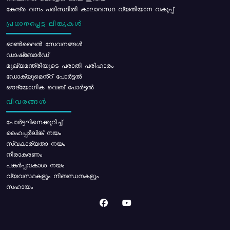
കേന്ദ്ര വനം പരിസ്ഥിതി കാലാവസ്ഥ വ്യതിയാന വകുപ്പ്
പ്രധാനപ്പെട്ട ലിങ്കുകൾ
ഓൺലൈൻ സേവനങ്ങൾ
ഡാഷ്ബോർഡ്
മുഖ്യമന്ത്രിയുടെ പരാതി പരിഹാരം
ഡോക്യുമെൻ്റ് പോർട്ടൽ
ഔദ്യോഗിക വെബ് പോർട്ടൽ
വിവരങ്ങൾ
പോര്‍ട്ടലിനെക്കുറിച്ച്
ഹൈപ്പർലിങ്ക് നയം
സ്വകാര്യതാ നയം
നിരാകരണം
പകർപ്പവകാശ നയം
വ്യവസ്ഥകളും നിബന്ധനകളും
സഹായം