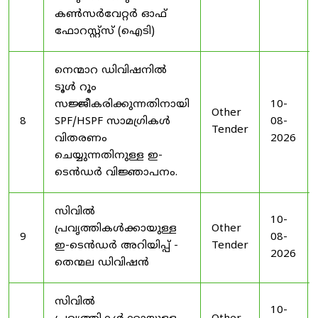
കൺസർവേറ്റർ ഓഫ്
ഫോറസ്റ്റ്സ് (ഐടി)
നെന്മാറ ഡിവിഷനിൽ
ടൂൾ റൂം
സജ്ജീകരിക്കുന്നതിനായി
10-
Other
8
SPF/HSPF സാമഗ്രികൾ
08-
Tender
വിതരണം
2026
ചെയ്യുന്നതിനുള്ള ഇ-
ടെൻഡർ വിജ്ഞാപനം.
സിവിൽ
10-
പ്രവൃത്തികൾക്കായുള്ള
Other
9
08-
ഇ-ടെൻഡർ അറിയിപ്പ് -
Tender
2026
തെന്മല ഡിവിഷൻ
സിവിൽ
10-