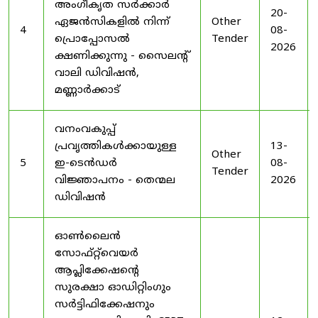
അംഗീകൃത സർക്കാർ
20-
ഏജൻസികളിൽ നിന്ന്
Other
4
08-
പ്രൊപ്പോസൽ
Tender
2026
ക്ഷണിക്കുന്നു - സൈലന്റ്
വാലി ഡിവിഷൻ,
മണ്ണാർക്കാട്
വനംവകുപ്പ്
പ്രവൃത്തികൾക്കായുള്ള
13-
Other
5
ഇ-ടെൻഡർ
08-
Tender
വിജ്ഞാപനം - തെന്മല
2026
ഡിവിഷൻ
ഓൺലൈൻ
സോഫ്റ്റ്‌വെയർ
ആപ്ലിക്കേഷന്റെ
സുരക്ഷാ ഓഡിറ്റിംഗും
സർട്ടിഫിക്കേഷനും