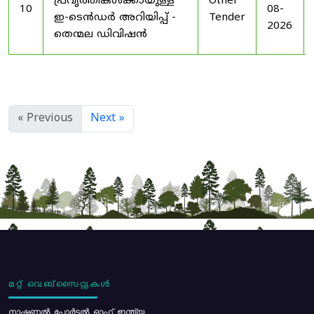
പ്രവൃത്തികൾക്കായുള്ള
Other
10
08-
ഇ-ടെൻഡർ അറിയിപ്പ് -
Tender
2026
തെന്മല ഡിവിഷൻ
« Previous
Next »
മറ്റ് വെബ്സൈറ്റുകൾ
നാഷണൽ പോർട്ടൽ ഓഫ് ഇന്ത്യ