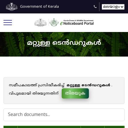
Government of Kerala
മറ്റുള്ള ടെൻഡറുകൾ
സമീപകാലത്ത് പ്രസിദ്ധീകരിച്ച്
മറ്റുള്ള ടെൻഡറുകൾ
.
തിരയുക
വിപുലമായി തിരയുന്നതിന്