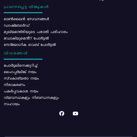
പ്രധാനപ്പെട്ട ലിങ്കുകൾ
ഓൺലൈൻ സേവനങ്ങൾ
ഡാഷ്ബോർഡ്
മുഖ്യമന്ത്രിയുടെ പരാതി പരിഹാരം
ഡോക്യുമെൻ്റ് പോർട്ടൽ
ഔദ്യോഗിക വെബ് പോർട്ടൽ
വിവരങ്ങൾ
പോര്‍ട്ടലിനെക്കുറിച്ച്
ഹൈപ്പർലിങ്ക് നയം
സ്വകാര്യതാ നയം
നിരാകരണം
പകർപ്പവകാശ നയം
വ്യവസ്ഥകളും നിബന്ധനകളും
സഹായം