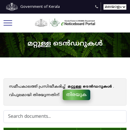
Government of Kerala
മറ്റുള്ള ടെൻഡറുകൾ
സമീപകാലത്ത് പ്രസിദ്ധീകരിച്ച്
മറ്റുള്ള ടെൻഡറുകൾ
.
തിരയുക
വിപുലമായി തിരയുന്നതിന്