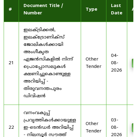
Document Title /
Last
#
Type
Ac
Number
Date
ഇലക്ട്രിക്കൽ,
ഇലക്ട്രോണിക്സ്
ജോലികൾക്കായി
അംഗീകൃത
04-
ഏജൻസികളിൽ നിന്ന്
Other
21
08-
D
പ്രൊപ്പോസലുകൾ
Tender
2026
ക്ഷണിച്ചുകൊണ്ടുള്ള
അറിയിപ്പ് -
തിരുവനന്തപുരം
ഡിവിഷൻ
വനംവകുപ്പ്
പ്രവൃത്തികൾക്കായുള്ള
03-
Other
22
ഇ-ടെൻഡർ അറിയിപ്പ്
08-
D
Tender
- നിലമ്പൂർ സൗത്ത്
2026