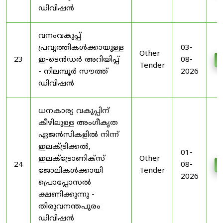
ഡിവിഷൻ
വനംവകുപ്പ്
പ്രവൃത്തികൾക്കായുള്ള
03-
Other
23
ഇ-ടെൻഡർ അറിയിപ്പ്
08-
D
Tender
- നിലമ്പൂർ സൗത്ത്
2026
ഡിവിഷൻ
ധനകാര്യ വകുപ്പിന്
കീഴിലുള്ള അംഗീകൃത
ഏജൻസികളിൽ നിന്ന്
ഇലക്ട്രിക്കൽ,
01-
ഇലക്ട്രോണിക്സ്
Other
24
08-
D
ജോലികൾക്കായി
Tender
2026
പ്രൊപ്പോസൽ
ക്ഷണിക്കുന്നു -
തിരുവനന്തപുരം
ഡിവിഷൻ