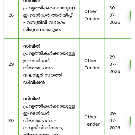
സിവിൽ
പ്രവൃത്തികൾക്കായുള്ള
30-
Other
28
ഇ-ടെൻഡർ അറിയിപ്പ്
07-
D
Tender
- വന്യജീവി വിഭാഗം,
2026
തിരുവനന്തപുരം
സിവിൽ
പ്രവൃത്തികൾക്കായുള്ള
29-
ഇ-ടെൻഡർ
Other
29
07-
D
വിജ്ഞാപനം -
Tender
2026
നിലമ്പൂർ സൗത്ത്
ഡിവിഷൻ
സിവിൽ
പ്രവൃത്തികൾക്കായുള്ള
ഇ-ടെൻഡർ
29-
Other
30
വിജ്ഞാപനം -
07-
D
Tender
വന്യജീവി വിഭാഗം,
2026