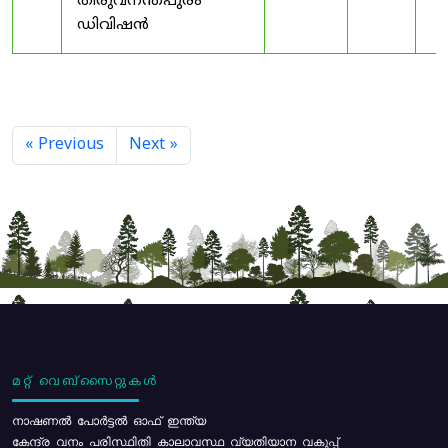
തിരുവനന്തപുരം
ഡിവിഷൻ
« Previous
Next »
മറ്റ് വെബ്സൈറ്റുകൾ
നാഷണൽ പോർട്ടൽ ഓഫ് ഇന്ത്യ
കേന്ദ്ര വനം പരിസ്ഥിതി കാലാവസ്ഥ വ്യതിയാന വകുപ്പ്