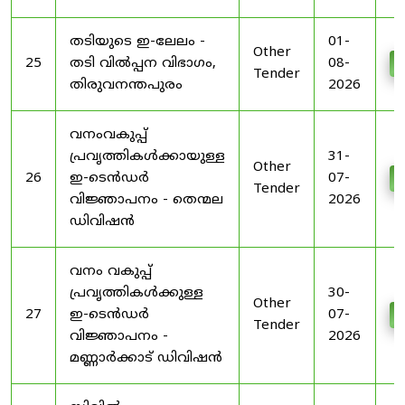
തടിയുടെ ഇ-ലേലം -
01-
Other
25
തടി വിൽപ്പന വിഭാഗം,
08-
D
Tender
തിരുവനന്തപുരം
2026
വനംവകുപ്പ്
പ്രവൃത്തികൾക്കായുള്ള
31-
Other
26
ഇ-ടെൻഡർ
07-
D
Tender
വിജ്ഞാപനം - തെന്മല
2026
ഡിവിഷൻ
വനം വകുപ്പ്
പ്രവൃത്തികൾക്കുള്ള
30-
Other
27
ഇ-ടെൻഡർ
07-
D
Tender
വിജ്ഞാപനം -
2026
മണ്ണാർക്കാട് ഡിവിഷൻ