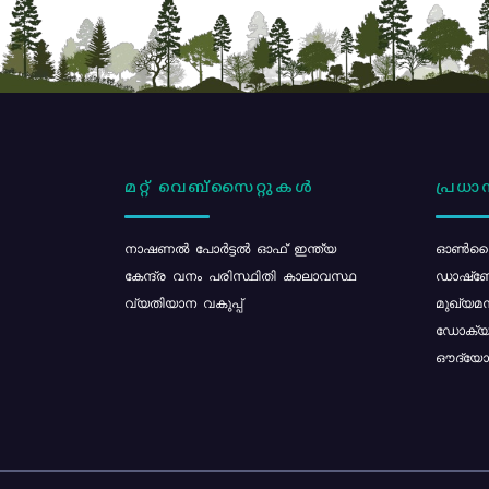
മറ്റ് വെബ്സൈറ്റുകൾ
പ്രധാന
നാഷണൽ പോർട്ടൽ ഓഫ് ഇന്ത്യ
ഓൺലൈ
കേന്ദ്ര വനം പരിസ്ഥിതി കാലാവസ്ഥ
ഡാഷ്ബ
വ്യതിയാന വകുപ്പ്
മുഖ്യമന
ഡോക്യു
ഔദ്യോഗ