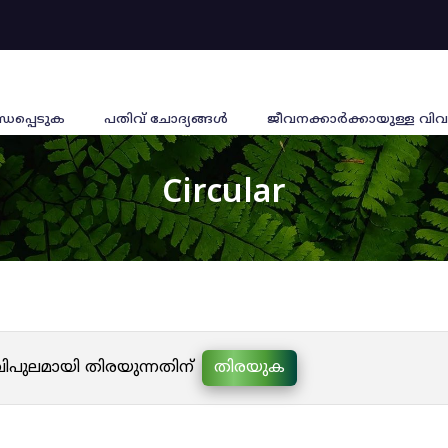
്ധപ്പെടുക
പതിവ് ചോദ്യങ്ങൾ
ജീവനക്കാര്‍ക്കായുള്ള വിവ
Circular
 വിപുലമായി തിരയുന്നതിന്
തിരയുക