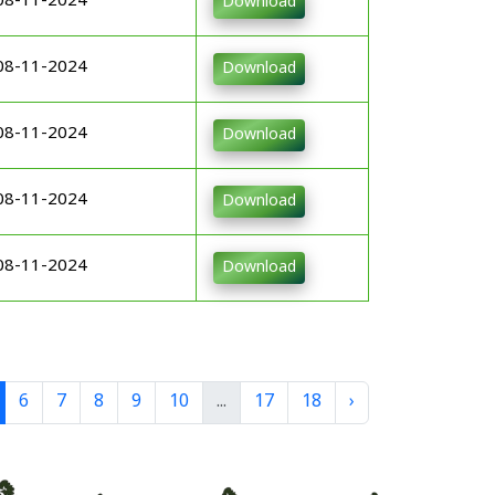
08-11-2024
Download
08-11-2024
Download
08-11-2024
Download
08-11-2024
Download
08-11-2024
Download
6
7
8
9
10
...
17
18
›