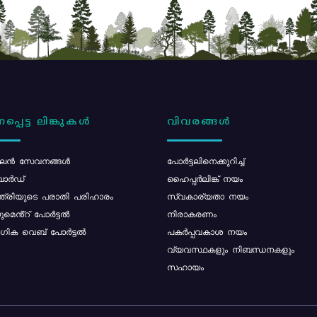
പ്പെട്ട ലിങ്കുകൾ
വിവരങ്ങൾ
ൻ സേവനങ്ങൾ
പോര്‍ട്ടലിനെക്കുറിച്ച്
ോർഡ്
ഹൈപ്പർലിങ്ക് നയം
്ത്രിയുടെ പരാതി പരിഹാരം
സ്വകാര്യതാ നയം
മെൻ്റ് പോർട്ടൽ
നിരാകരണം
ിക വെബ് പോർട്ടൽ
പകർപ്പവകാശ നയം
വ്യവസ്ഥകളും നിബന്ധനകളും
സഹായം