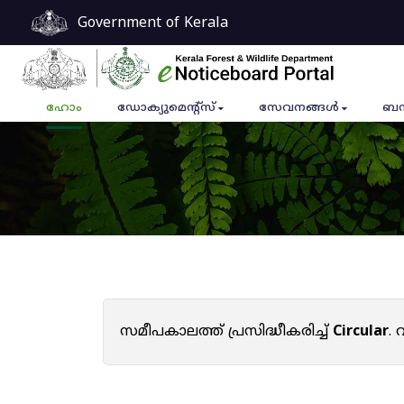
Government of Kerala
ഹോം
ഡോക്യുമെൻ്റ്സ്
സേവനങ്ങൾ
ബന
സമീപകാലത്ത് പ്രസിദ്ധീകരിച്ച്
Circular
.