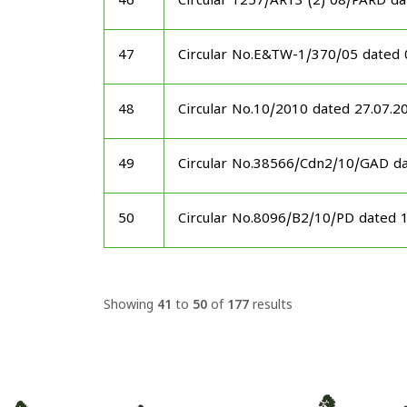
46
Circular 1257/AR13 (2) 08/PARD d
47
Circular No.E&TW-1/370/05 dated
48
Circular No.10/2010 dated 27.07.2
49
Circular No.38566/Cdn2/10/GAD d
50
Circular No.8096/B2/10/PD dated 
Showing
41
to
50
of
177
results