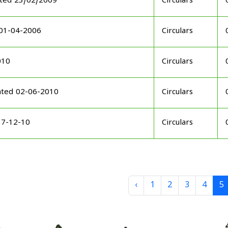
ated 23/02/2009
Circulars
 01-04-2006
Circulars
010
Circulars
ated 02-06-2010
Circulars
17-12-10
Circulars
‹
1
2
3
4
5