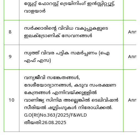
സ്റ്റേറ്റ് ഫോറസ്റ്റ് ട്രെയിനിംഗ് ഇൻസ്റ്റിറ്റ്യൂട്ട്,
വാളയാർ
സർക്കാരിന്റെ വിവിധ വകുപ്പുകളുടെ
8
Anno
ഇലക്ട്രോണിക് സേവനങ്ങൾ
സ്വത്ത് വിവര പട്ടിക സമർപ്പണം (ഐ
9
Anno
എഫ് എസ)
വന്യജീവി സങ്കേതങ്ങൾ,
ദേശീയോദ്യാനങ്ങൾ, കടുവ സംരക്ഷണ
കേന്ദ്രങ്ങൾ എന്നിവയ്ക്കുള്ളിൽ
10
വാണിജ്യ സിനിമ അല്ലെങ്കിൽ ടെലിവിഷൻ
Anno
സീരിയൽ ഷൂട്ടിംഗുകൾ നിരോധിക്കൽ.
G.O(Rt)No.363/2025/F&WLD
തീയതി:26.08.2025