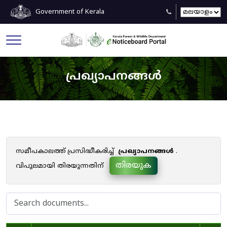
Government of Kerala
പ്രഖ്യാപനങ്ങൾ
സമീപകാലത്ത് പ്രസിദ്ധീകരിച്ച്
പ്രഖ്യാപനങ്ങൾ
.
തിരയുക
വിപുലമായി തിരയുന്നതിന്