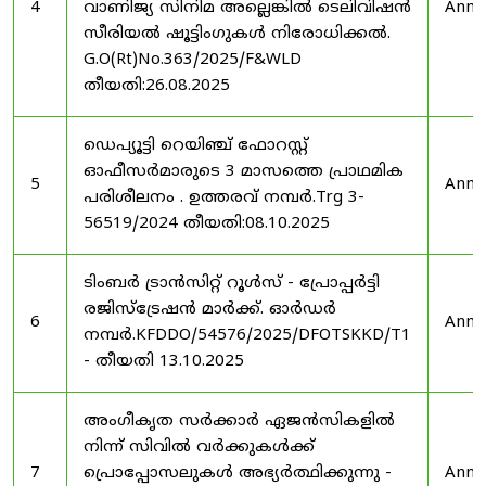
4
വാണിജ്യ സിനിമ അല്ലെങ്കിൽ ടെലിവിഷൻ
Anno
സീരിയൽ ഷൂട്ടിംഗുകൾ നിരോധിക്കൽ.
G.O(Rt)No.363/2025/F&WLD
തീയതി:26.08.2025
ഡെപ്യൂട്ടി റെയിഞ്ച് ഫോറസ്റ്റ്
ഓഫീസർമാരുടെ 3 മാസത്തെ പ്രാഥമിക
5
Anno
പരിശീലനം . ഉത്തരവ് നമ്പർ.Trg 3-
56519/2024 തീയതി:08.10.2025
ടിംബർ ട്രാൻസിറ്റ് റൂൾസ് - പ്രോപ്പർട്ടി
രജിസ്ട്രേഷൻ മാർക്ക്. ഓർഡർ
6
Anno
നമ്പർ.KFDDO/54576/2025/DFOTSKKD/T1
- തീയതി 13.10.2025
അംഗീകൃത സർക്കാർ ഏജൻസികളിൽ
നിന്ന് സിവിൽ വർക്കുകൾക്ക്
7
പ്രൊപ്പോസലുകൾ അഭ്യർത്ഥിക്കുന്നു -
Anno