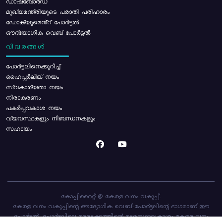
ഡാഷ്ബോർഡ്
മുഖ്യമന്ത്രിയുടെ പരാതി പരിഹാരം
ഡോക്യുമെൻ്റ് പോർട്ടൽ
ഔദ്യോഗിക വെബ് പോർട്ടൽ
വിവരങ്ങൾ
പോര്‍ട്ടലിനെക്കുറിച്ച്
ഹൈപ്പർലിങ്ക് നയം
സ്വകാര്യതാ നയം
നിരാകരണം
പകർപ്പവകാശ നയം
വ്യവസ്ഥകളും നിബന്ധനകളും
സഹായം
കോപ്പിറൈറ്റ് @ കേരള വനം വകുപ്പ്.
കേരള വനം വകുപ്പിന്റെ ഔദ്യോഗിക വെബ്-പോർട്ടലിന്റെ ഭാഗമാണ് ഈ
പോർട്ടൽ. പോർട്ടലിലെ ഉള്ളടക്കത്തിന്റെ ഉടമസ്ഥാവകാശം കേരള വനം