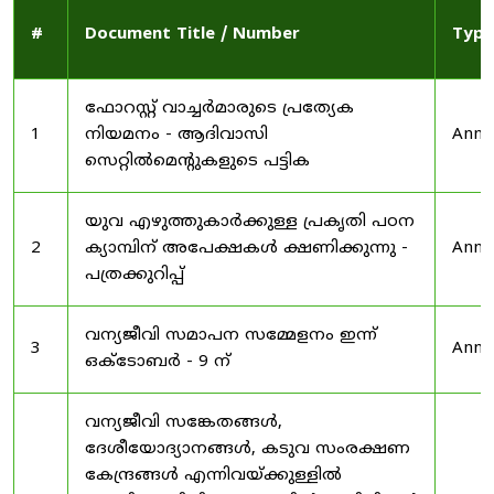
#
Document Title / Number
Type
ഫോറസ്റ്റ് വാച്ചർമാരുടെ പ്രത്യേക
1
നിയമനം - ആദിവാസി
Anno
സെറ്റിൽമെന്റുകളുടെ പട്ടിക
യുവ എഴുത്തുകാർക്കുള്ള പ്രകൃതി പഠന
2
ക്യാമ്പിന് അപേക്ഷകൾ ക്ഷണിക്കുന്നു -
Anno
പത്രക്കുറിപ്പ്
വന്യജീവി സമാപന സമ്മേളനം ഇന്ന്
3
Anno
ഒക്ടോബർ - 9 ന്
വന്യജീവി സങ്കേതങ്ങൾ,
ദേശീയോദ്യാനങ്ങൾ, കടുവ സംരക്ഷണ
കേന്ദ്രങ്ങൾ എന്നിവയ്ക്കുള്ളിൽ