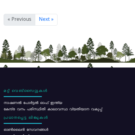
« Previous
Next »
മറ്റ് വെബ്സൈറ്റുകൾ
നാഷണൽ പോർട്ടൽ ഓഫ് ഇന്ത്യ
കേന്ദ്ര വനം പരിസ്ഥിതി കാലാവസ്ഥ വ്യതിയാന വകുപ്പ്
പ്രധാനപ്പെട്ട ലിങ്കുകൾ
ഓൺലൈൻ സേവനങ്ങൾ