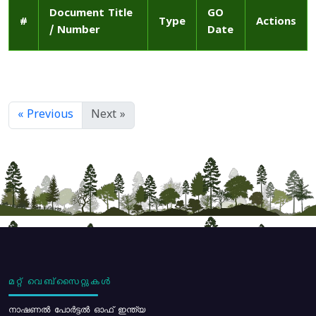
Document Title
GO
#
Type
Actions
/ Number
Date
« Previous
Next »
മറ്റ് വെബ്സൈറ്റുകൾ
നാഷണൽ പോർട്ടൽ ഓഫ് ഇന്ത്യ