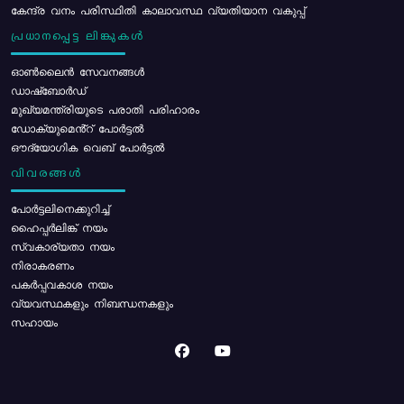
കേന്ദ്ര വനം പരിസ്ഥിതി കാലാവസ്ഥ വ്യതിയാന വകുപ്പ്
പ്രധാനപ്പെട്ട ലിങ്കുകൾ
ഓൺലൈൻ സേവനങ്ങൾ
ഡാഷ്ബോർഡ്
മുഖ്യമന്ത്രിയുടെ പരാതി പരിഹാരം
ഡോക്യുമെൻ്റ് പോർട്ടൽ
ഔദ്യോഗിക വെബ് പോർട്ടൽ
വിവരങ്ങൾ
പോര്‍ട്ടലിനെക്കുറിച്ച്
ഹൈപ്പർലിങ്ക് നയം
സ്വകാര്യതാ നയം
നിരാകരണം
പകർപ്പവകാശ നയം
വ്യവസ്ഥകളും നിബന്ധനകളും
സഹായം