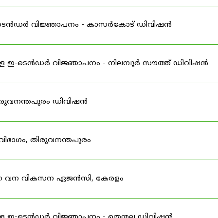
ള ഇ-ടെൻഡർ വിജ്ഞാപനം - കാസർകോട് ഡിവിഷൻ
്ള ഇ-ടെൻഡർ വിജ്ഞാപനം - നിലമ്പൂർ സൗത്ത് ഡിവിഷൻ
ിരുവനന്തപുരം ഡിവിഷൻ
വിഭാഗം, തിരുവനന്തപുരം
ാന വന വികസന ഏജൻസി, കേരളം
്ള ഇ-ടെൻഡർ വിജ്ഞാപനം - തെന്മല ഡിവിഷൻ