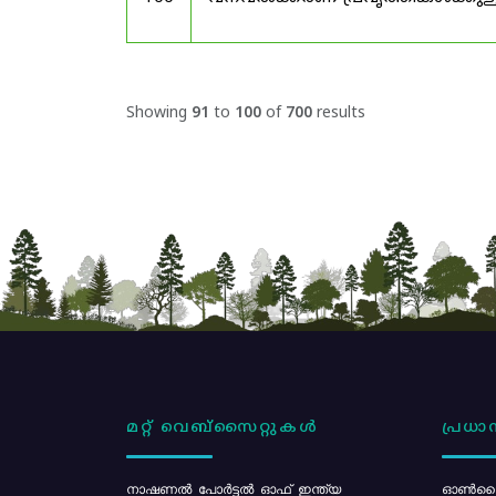
Showing
91
to
100
of
700
results
മറ്റ് വെബ്സൈറ്റുകൾ
പ്രധാന
നാഷണൽ പോർട്ടൽ ഓഫ് ഇന്ത്യ
ഓൺലൈ