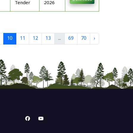
Tender
2026
10
11
12
13
...
69
70
›