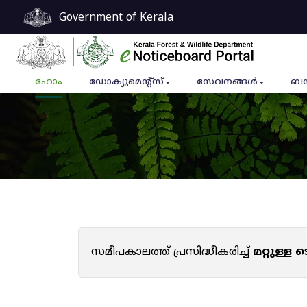
Government of Kerala
ഹോം
ഡോക്യുമെൻ്റ്സ്
സേവനങ്ങൾ
ബന
സമീപകാലത്ത് പ്രസിദ്ധീകരിച്ച്
മറ്റുള്