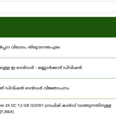
പ്പന വിഭാഗം, തിരുവനന്തപുരം
ള്ള ഇ-ടെൻഡർ - മണ്ണാർക്കാട് ഡിവിഷൻ
ൗത്ത് ഡിവിഷൻ ടെൻഡർ വിജ്ഞാപനം
dow 2X OC 12 GB GDDR7 ഗ്രാഫിക് കാർഡ് വാങ്ങുന്നതിനുള്ള
(F,B&A)