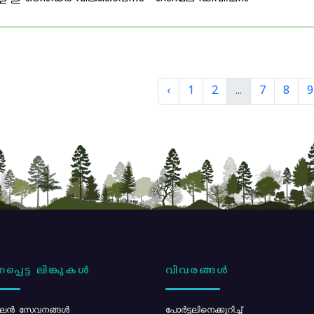
‹
1
2
...
7
8
9
പ്പെട്ട ലിങ്കുകൾ
വിവരങ്ങൾ
ൻ സേവനങ്ങൾ
പോര്‍ട്ടലിനെക്കുറിച്ച്