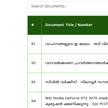
#
Document Title / Number
91
വാഹനങ്ങളുടെ ഇ-ലേലം - തടി വിൽ
92
വനവൽക്കരണ പ്രവർത്തനങ്ങൾക്കു
93
സിവിൽ വർക്ക്സ് - നിലമ്പൂർ സ
MSI Nvidia GeForce RTX 5070 sha
94
ക്വട്ടേഷൻ ക്ഷണിക്കുന്നു - O/o PCCF