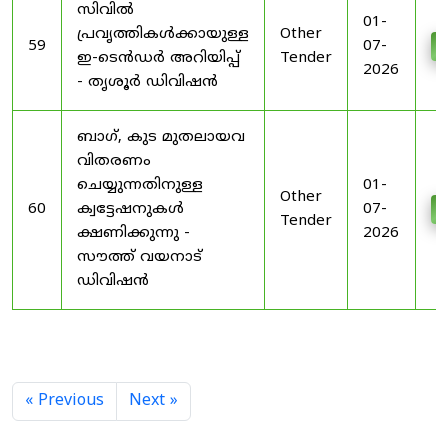
സിവിൽ
01-
പ്രവൃത്തികൾക്കായുള്ള
Other
59
07-
D
ഇ-ടെൻഡർ അറിയിപ്പ്
Tender
2026
- തൃശൂർ ഡിവിഷൻ
ബാഗ്, കുട മുതലായവ
വിതരണം
ചെയ്യുന്നതിനുള്ള
01-
Other
60
ക്വട്ടേഷനുകൾ
07-
D
Tender
ക്ഷണിക്കുന്നു -
2026
സൗത്ത് വയനാട്
ഡിവിഷൻ
« Previous
Next »