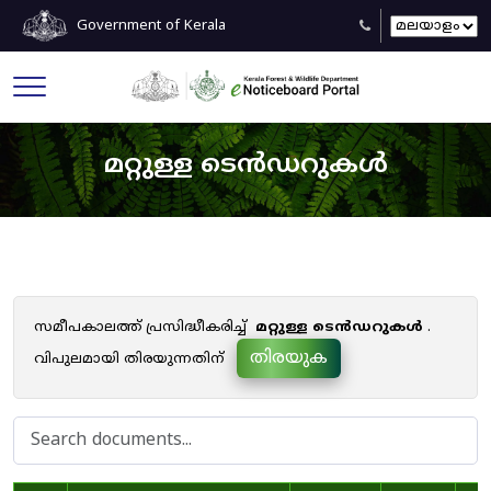
Government of Kerala
മറ്റുള്ള ടെൻഡറുകൾ
സമീപകാലത്ത് പ്രസിദ്ധീകരിച്ച്
മറ്റുള്ള ടെൻഡറുകൾ
.
തിരയുക
വിപുലമായി തിരയുന്നതിന്