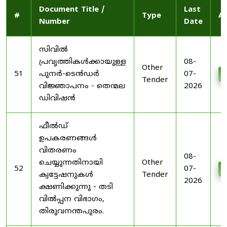
Document Title /
Last
#
Type
Ac
Number
Date
സിവിൽ
പ്രവൃത്തികൾക്കായുള്ള
08-
Other
51
പുനർ-ടെൻഡർ
07-
D
Tender
വിജ്ഞാപനം - തെന്മല
2026
ഡിവിഷൻ
ഫീൽഡ്
ഉപകരണങ്ങൾ
വിതരണം
08-
ചെയ്യുന്നതിനായി
Other
52
07-
D
ക്വട്ടേഷനുകൾ
Tender
2026
ക്ഷണിക്കുന്നു - തടി
വിൽപ്പന വിഭാഗം,
തിരുവനന്തപുരം.