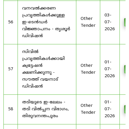
വനവൽക്കരണ
പ്രവൃത്തികൾക്കുള്ള
03-
Other
56
ഇ-ടെൻഡർ
07-
D
Tender
വിജ്ഞാപനം - തൃശൂർ
2026
ഡിവിഷൻ
സിവിൽ
പ്രവൃത്തികൾക്കായി
01-
ക്വട്ടേഷൻ
Other
57
07-
D
ക്ഷണിക്കുന്നു -
Tender
2026
സൗത്ത് വയനാട്
ഡിവിഷൻ
തടിയുടെ ഇ-ലേലം -
01-
Other
58
തടി വിൽപ്പന വിഭാഗം,
07-
D
Tender
തിരുവനന്തപുരം
2026