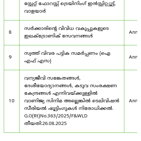
സ്റ്റേറ്റ് ഫോറസ്റ്റ് ട്രെയിനിംഗ് ഇൻസ്റ്റിറ്റ്യൂട്ട്,
വാളയാർ
സർക്കാരിന്റെ വിവിധ വകുപ്പുകളുടെ
8
Anno
ഇലക്ട്രോണിക് സേവനങ്ങൾ
സ്വത്ത് വിവര പട്ടിക സമർപ്പണം (ഐ
9
Anno
എഫ് എസ)
വന്യജീവി സങ്കേതങ്ങൾ,
ദേശീയോദ്യാനങ്ങൾ, കടുവ സംരക്ഷണ
കേന്ദ്രങ്ങൾ എന്നിവയ്ക്കുള്ളിൽ
10
വാണിജ്യ സിനിമ അല്ലെങ്കിൽ ടെലിവിഷൻ
Anno
സീരിയൽ ഷൂട്ടിംഗുകൾ നിരോധിക്കൽ.
G.O(Rt)No.363/2025/F&WLD
തീയതി:26.08.2025