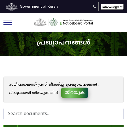
Government of Kerala
പ്രഖ്യാപനങ്ങൾ
സമീപകാലത്ത് പ്രസിദ്ധീകരിച്ച്
പ്രഖ്യാപനങ്ങൾ
.
തിരയുക
വിപുലമായി തിരയുന്നതിന്