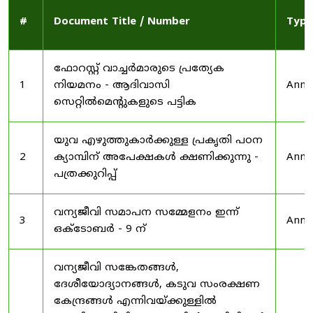
#
Document Title / Number
Type
ഫോറസ്റ്റ് വാച്ചർമാരുടെ പ്രത്യേക
1
നിയമനം - ആദിവാസി
Anno
സെറ്റിൽമെന്റുകളുടെ പട്ടിക
യുവ എഴുത്തുകാർക്കുള്ള പ്രകൃതി പഠന
2
ക്യാമ്പിന് അപേക്ഷകൾ ക്ഷണിക്കുന്നു -
Anno
പത്രക്കുറിപ്പ്
വന്യജീവി സമാപന സമ്മേളനം ഇന്ന്
3
Anno
ഒക്ടോബർ - 9 ന്
വന്യജീവി സങ്കേതങ്ങൾ,
ദേശീയോദ്യാനങ്ങൾ, കടുവ സംരക്ഷണ
കേന്ദ്രങ്ങൾ എന്നിവയ്ക്കുള്ളിൽ