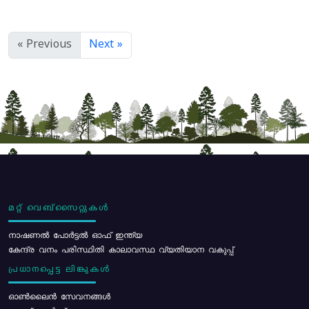
« Previous
Next »
മറ്റ് വെബ്സൈറ്റുകൾ
നാഷണൽ പോർട്ടൽ ഓഫ് ഇന്ത്യ
കേന്ദ്ര വനം പരിസ്ഥിതി കാലാവസ്ഥ വ്യതിയാന വകുപ്പ്
പ്രധാനപ്പെട്ട ലിങ്കുകൾ
ഓൺലൈൻ സേവനങ്ങൾ