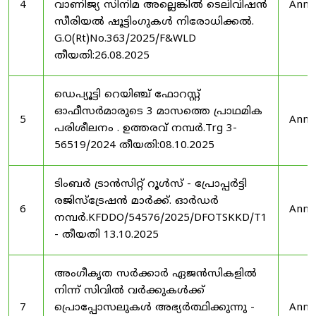
4
വാണിജ്യ സിനിമ അല്ലെങ്കിൽ ടെലിവിഷൻ
Anno
സീരിയൽ ഷൂട്ടിംഗുകൾ നിരോധിക്കൽ.
G.O(Rt)No.363/2025/F&WLD
തീയതി:26.08.2025
ഡെപ്യൂട്ടി റെയിഞ്ച് ഫോറസ്റ്റ്
ഓഫീസർമാരുടെ 3 മാസത്തെ പ്രാഥമിക
5
Anno
പരിശീലനം . ഉത്തരവ് നമ്പർ.Trg 3-
56519/2024 തീയതി:08.10.2025
ടിംബർ ട്രാൻസിറ്റ് റൂൾസ് - പ്രോപ്പർട്ടി
രജിസ്ട്രേഷൻ മാർക്ക്. ഓർഡർ
6
Anno
നമ്പർ.KFDDO/54576/2025/DFOTSKKD/T1
- തീയതി 13.10.2025
അംഗീകൃത സർക്കാർ ഏജൻസികളിൽ
നിന്ന് സിവിൽ വർക്കുകൾക്ക്
7
പ്രൊപ്പോസലുകൾ അഭ്യർത്ഥിക്കുന്നു -
Anno