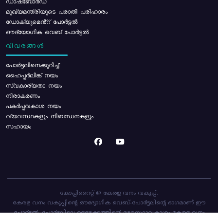
ഡാഷ്ബോർഡ്
മുഖ്യമന്ത്രിയുടെ പരാതി പരിഹാരം
ഡോക്യുമെൻ്റ് പോർട്ടൽ
ഔദ്യോഗിക വെബ് പോർട്ടൽ
വിവരങ്ങൾ
പോര്‍ട്ടലിനെക്കുറിച്ച്
ഹൈപ്പർലിങ്ക് നയം
സ്വകാര്യതാ നയം
നിരാകരണം
പകർപ്പവകാശ നയം
വ്യവസ്ഥകളും നിബന്ധനകളും
സഹായം
കോപ്പിറൈറ്റ് @ കേരള വനം വകുപ്പ്.
കേരള വനം വകുപ്പിന്റെ ഔദ്യോഗിക വെബ്-പോർട്ടലിന്റെ ഭാഗമാണ് ഈ
പോർട്ടൽ. പോർട്ടലിലെ ഉള്ളടക്കത്തിന്റെ ഉടമസ്ഥാവകാശം കേരള വനം