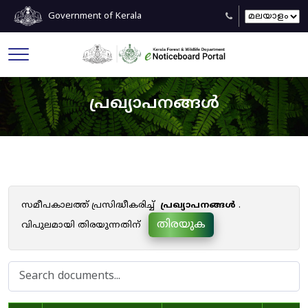
Government of Kerala
പ്രഖ്യാപനങ്ങൾ
സമീപകാലത്ത് പ്രസിദ്ധീകരിച്ച്
പ്രഖ്യാപനങ്ങൾ
.
തിരയുക
വിപുലമായി തിരയുന്നതിന്