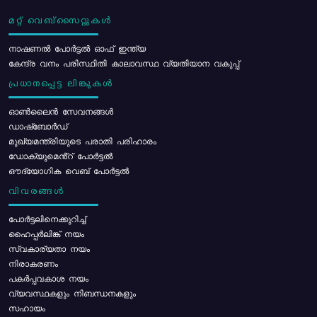
മറ്റ് വെബ്സൈറ്റുകൾ
നാഷണൽ പോർട്ടൽ ഓഫ് ഇന്ത്യ
കേന്ദ്ര വനം പരിസ്ഥിതി കാലാവസ്ഥ വ്യതിയാന വകുപ്പ്
പ്രധാനപ്പെട്ട ലിങ്കുകൾ
ഓൺലൈൻ സേവനങ്ങൾ
ഡാഷ്ബോർഡ്
മുഖ്യമന്ത്രിയുടെ പരാതി പരിഹാരം
ഡോക്യുമെൻ്റ് പോർട്ടൽ
ഔദ്യോഗിക വെബ് പോർട്ടൽ
വിവരങ്ങൾ
പോര്‍ട്ടലിനെക്കുറിച്ച്
ഹൈപ്പർലിങ്ക് നയം
സ്വകാര്യതാ നയം
നിരാകരണം
പകർപ്പവകാശ നയം
വ്യവസ്ഥകളും നിബന്ധനകളും
സഹായം