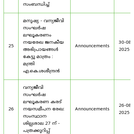
സംബന്ധിച്ച്
മനുഷ്യ - വന്യജീവി
സംഘർഷ
ലഘൂകരണം
നയരേഖ ജനകീയ
30-08-
25
Announcements
അഭിപ്രായങ്ങൾ
2025
കേട്ടു മാത്രം :
മന്ത്രി
എ.കെ.ശശീന്ദ്രൻ
വന്യജീവി
സംഘർഷ
ലഘൂകരണ കരട്
26-08-
26
നയസമീപന രേഖ:
Announcements
2025
സംസ്ഥാന
ശില്പശാല 27 ന് -
പത്രക്കുറിപ്പ്