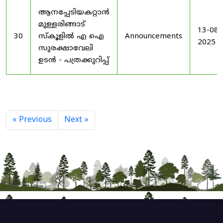
ആനപ്പേടിയകറ്റാൻ
മുള്ളരിങ്ങാട്
13-08-
30
സ്കൂളിൽ എ ഐ
Announcements
2025
സുരക്ഷാവേലി
ഉടൻ - പത്രക്കുറിപ്പ്
« Previous
Next »