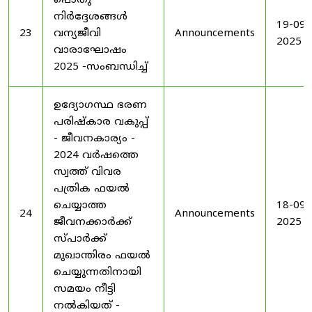
പൊതു
നിർദ്ദേശങ്ങൾ
19-09-
23
വന്യജീവി
Announcements
2025
വാരാഘോഷം
2025 -സംബന്ധിച്ച്
ഉദ്യോഗസ്ഥ ഭരണ
പരിഷ്കാര വകുപ്പ്
- ജീവനകാര്യം -
2024 വർഷത്തെ
സ്വത്ത് വിവര
പത്രിക ഫയൽ
ചെയ്യാത്ത
18-09-
24
Announcements
ജീവനക്കാർക്ക്
2025
സ്പാർക്ക്
മുഖാന്തിരം ഫയൽ
ചെയ്യുന്നതിനായി
സമയം നീട്ടി
നൽകിയത് -