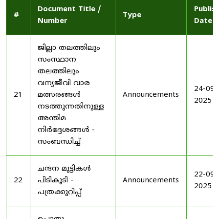
Document Title /
Publis
#
Type
Number
Date
ജില്ലാ തലത്തിലും
സംസ്ഥാന
തലത്തിലും
വന്യജീവി വാര
24-09-
21
മത്സരങ്ങൾ
Announcements
2025
നടത്തുന്നതിനുള്ള
അന്തിമ
നിർദ്ദേശങ്ങൾ -
സംബന്ധിച്ച്
ചന്ദന മുട്ടികൾ
22-09-
22
പിടികൂടി -
Announcements
2025
പത്രക്കുറിപ്പ്