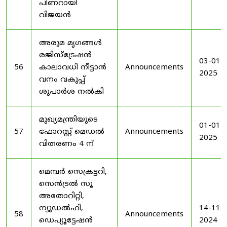
പിണറായി
വിജയൻ
അരുമ മൃഗങ്ങൾ
രജിസ്‌ട്രേഷൻ
03-01-
56
കാലാവധി നീട്ടാൻ
Announcements
2025
വനം വകുപ്പ്
ശുപാർശ നൽകി
മുഖ്യമന്ത്രിയുടെ
01-01-
57
ഫോറസ്റ്റ് മെഡൽ
Announcements
2025
വിതരണം 4 ന്
മെമ്പർ സെക്രട്ടറി,
സെൻട്രൽ സൂ
അതോറിറ്റി,
ന്യൂഡൽഹി,
14-11-
58
Announcements
ഡെപ്യൂട്ടേഷൻ
2024