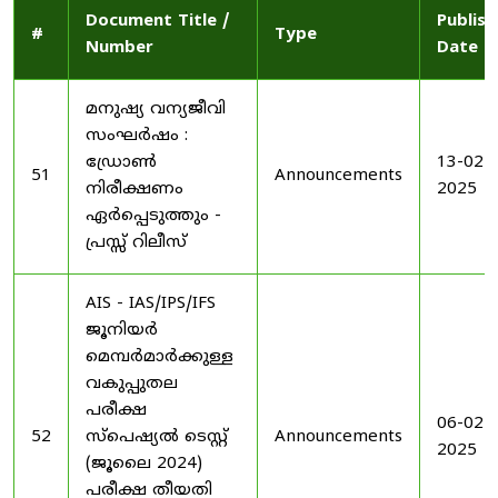
Document Title /
Publis
#
Type
Number
Date
മനുഷ്യ വന്യജീവി
സംഘർഷം :
ഡ്രോൺ
13-02-
51
Announcements
നിരീക്ഷണം
2025
ഏർപ്പെടുത്തും -
പ്രസ്സ് റിലീസ്
AIS - IAS/IPS/IFS
ജൂനിയർ
മെമ്പർമാർക്കുള്ള
വകുപ്പുതല
പരീക്ഷ
06-02-
52
സ്പെഷ്യൽ ടെസ്റ്റ്
Announcements
2025
(ജൂലൈ 2024)
പരീക്ഷ തീയതി