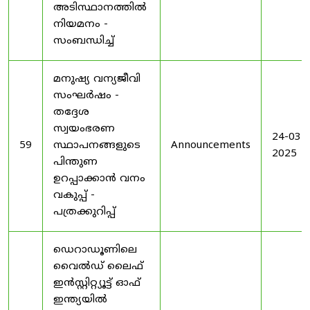
അടിസ്ഥാനത്തിൽ
നിയമനം -
സംബന്ധിച്ച്
മനുഷ്യ വന്യജീവി
സംഘർഷം -
തദ്ദേശ
സ്വയംഭരണ
24-03-
59
സ്ഥാപനങ്ങളുടെ
Announcements
2025
പിന്തുണ
ഉറപ്പാക്കാൻ വനം
വകുപ്പ് -
പത്രക്കുറിപ്പ്
ഡെറാഡൂണിലെ
വൈൽഡ് ലൈഫ്
ഇൻസ്റ്റിറ്റ്യൂട്ട് ഓഫ്
ഇന്ത്യയിൽ