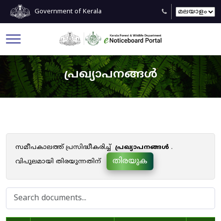
Government of Kerala
പ്രഖ്യാപനങ്ങൾ
സമീപകാലത്ത് പ്രസിദ്ധീകരിച്ച്
പ്രഖ്യാപനങ്ങൾ
.
തിരയുക
വിപുലമായി തിരയുന്നതിന്