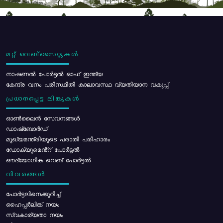
മറ്റ് വെബ്സൈറ്റുകൾ
നാഷണൽ പോർട്ടൽ ഓഫ് ഇന്ത്യ
കേന്ദ്ര വനം പരിസ്ഥിതി കാലാവസ്ഥ വ്യതിയാന വകുപ്പ്
പ്രധാനപ്പെട്ട ലിങ്കുകൾ
ഓൺലൈൻ സേവനങ്ങൾ
ഡാഷ്ബോർഡ്
മുഖ്യമന്ത്രിയുടെ പരാതി പരിഹാരം
ഡോക്യുമെൻ്റ് പോർട്ടൽ
ഔദ്യോഗിക വെബ് പോർട്ടൽ
വിവരങ്ങൾ
പോര്‍ട്ടലിനെക്കുറിച്ച്
ഹൈപ്പർലിങ്ക് നയം
സ്വകാര്യതാ നയം