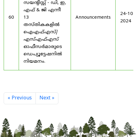
സയൻ്റിസ്റ്റ് - ഡി, ഇ,
എഫ് & ജി എന്നീ
24-10-
60
13
Announcements
2024
തസ്തികകളിൽ
ഐഎഫ്എസ്/
എസ്എഫ്എസ്
ഓഫീസർമാരുടെ
ഡെപ്യൂട്ടേഷനിൽ
നിയമനം.
« Previous
Next »