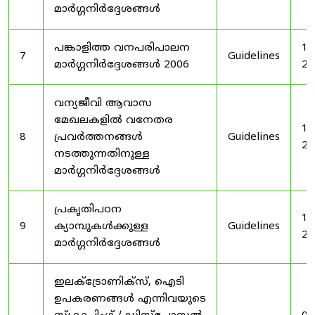
മാർഗ്ഗനിർദ്ദേശങ്ങൾ
പങ്കാളിത്ത വനപരിപാലന
19
7
Guidelines
മാർഗ്ഗനിർദ്ദേശങ്ങൾ 2006
20
വന്യജീവി ആവാസ
മേഖലകളിൽ വനേതര
19
8
പ്രവർത്തനങ്ങൾ
Guidelines
20
നടത്തുന്നതിനുള്ള
മാർഗ്ഗനിർദ്ദേശങ്ങൾ
പ്രകൃതിപഠന
19
9
ക്യാമ്പുകൾക്കുള്ള
Guidelines
20
മാർഗ്ഗനിർദ്ദേശങ്ങൾ
ഇലക്‌ട്രോണിക്‌സ്, ഐടി
ഉപകരണങ്ങൾ എന്നിവയുടെ