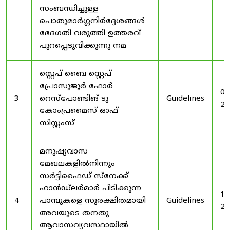
സംബന്ധിച്ചുള്ള
പൊതുമാർഗ്ഗനിർദ്ദേശങ്ങൾ
ഭേദഗതി വരുത്തി ഉത്തരവ്
പുറപ്പെടുവിക്കുന്നു നമ
സ്റ്റെപ് ബൈ സ്റ്റെപ്
പ്രോസുജൂർ ഫോർ
03
3
റെസ്‌പോണ്ടിങ് ടു
Guidelines
20
കോംപ്രമൈസ് ഓഫ്
സിസ്റ്റംസ്
മനുഷ്യവാസ
മേഖലകളിൽനിന്നും
സർട്ടിഫൈഡ് സ്നേക്ക്
ഹാൻഡ്‌ലർമാർ പിടിക്കുന്ന
19
4
പാമ്പുകളെ സുരക്ഷിതമായി
Guidelines
20
അവയുടെ തനതു
ആവാസവ്യവസ്ഥായിൽ