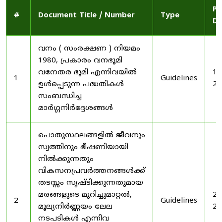
Pu
#
Document Title / Number
Type
Da
വനം ( സംരക്ഷണ ) നിയമം
1980, പ്രകാരം വനഭൂമി
വനേതര ഭൂമി എന്നിവയിൽ
19
1
Guidelines
ഉൾപ്പെടുന്ന പദ്ധതികൾ
20
സംബന്ധിച്ച
മാർഗ്ഗനിർദ്ദേശങ്ങൾ
പൊതുസ്ഥലങ്ങളിൽ ജീവനും
സ്വത്തിനും ഭീഷണിയായി
നിൽക്കുന്നതും
വികസനപ്രവർത്തനങ്ങൾക്ക്
തടസ്സം സൃഷ്ടിക്കുന്നതുമായ
മരങ്ങളുടെ മുറിച്ചുമാറ്റൽ,
20
2
Guidelines
മൂല്യനിർണ്ണയം ലേല
20
നടപടികൾ എന്നിവ