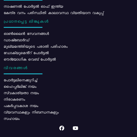
നാഷണൽ പോർട്ടൽ ഓഫ് ഇന്ത്യ
കേന്ദ്ര വനം പരിസ്ഥിതി കാലാവസ്ഥ വ്യതിയാന വകുപ്പ്
പ്രധാനപ്പെട്ട ലിങ്കുകൾ
ഓൺലൈൻ സേവനങ്ങൾ
ഡാഷ്ബോർഡ്
മുഖ്യമന്ത്രിയുടെ പരാതി പരിഹാരം
ഡോക്യുമെൻ്റ് പോർട്ടൽ
ഔദ്യോഗിക വെബ് പോർട്ടൽ
വിവരങ്ങൾ
പോര്‍ട്ടലിനെക്കുറിച്ച്
ഹൈപ്പർലിങ്ക് നയം
സ്വകാര്യതാ നയം
നിരാകരണം
പകർപ്പവകാശ നയം
വ്യവസ്ഥകളും നിബന്ധനകളും
സഹായം