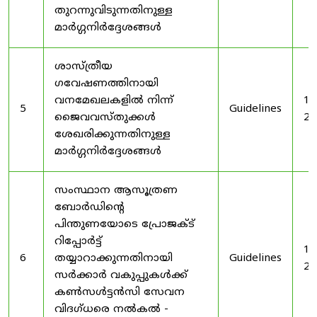
തുറന്നുവിടുന്നതിനുള്ള
മാർഗ്ഗനിർദ്ദേശങ്ങൾ
ശാസ്ത്രീയ
ഗവേഷണത്തിനായി
വനമേഖലകളിൽ നിന്ന്
19
5
Guidelines
ജൈവവസ്തുക്കൾ
20
ശേഖരിക്കുന്നതിനുള്ള
മാർഗ്ഗനിർദ്ദേശങ്ങൾ
സംസ്ഥാന ആസൂത്രണ
ബോർഡിൻ്റെ
പിന്തുണയോടെ പ്രോജക്ട്
റിപ്പോർട്ട്
19
6
തയ്യാറാക്കുന്നതിനായി
Guidelines
20
സർക്കാർ വകുപ്പുകൾക്ക്
കൺസൾട്ടൻസി സേവന
വിദഗ്ധരെ നൽകൽ -