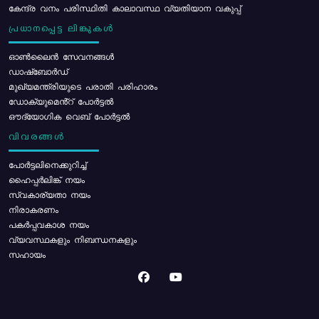
കേന്ദ്ര വനം പരിസ്ഥിതി കാലാവസ്ഥ വ്യതിയാന വകുപ്പ്
പ്രധാനപ്പെട്ട ലിങ്കുകൾ
ഓൺലൈൻ സേവനങ്ങൾ
ഡാഷ്ബോർഡ്
മുഖ്യമന്ത്രിയുടെ പരാതി പരിഹാരം
ഡോക്യുമെൻ്റ് പോർട്ടൽ
ഔദ്യോഗിക വെബ് പോർട്ടൽ
വിവരങ്ങൾ
പോര്‍ട്ടലിനെക്കുറിച്ച്
ഹൈപ്പർലിങ്ക് നയം
സ്വകാര്യതാ നയം
നിരാകരണം
പകർപ്പവകാശ നയം
വ്യവസ്ഥകളും നിബന്ധനകളും
സഹായം