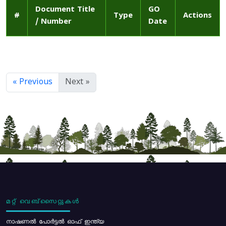
Document Title
GO
#
Type
Actions
/ Number
Date
« Previous
Next »
മറ്റ് വെബ്സൈറ്റുകൾ
നാഷണൽ പോർട്ടൽ ഓഫ് ഇന്ത്യ