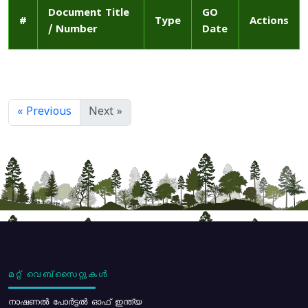
Document Title
GO
#
Type
Actions
/ Number
Date
« Previous
Next »
മറ്റ് വെബ്സൈറ്റുകൾ
നാഷണൽ പോർട്ടൽ ഓഫ് ഇന്ത്യ