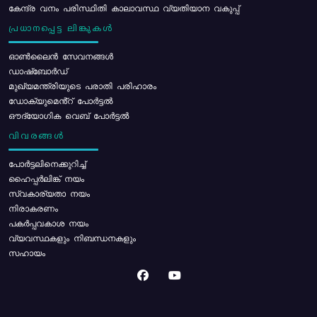
കേന്ദ്ര വനം പരിസ്ഥിതി കാലാവസ്ഥ വ്യതിയാന വകുപ്പ്
പ്രധാനപ്പെട്ട ലിങ്കുകൾ
ഓൺലൈൻ സേവനങ്ങൾ
ഡാഷ്ബോർഡ്
മുഖ്യമന്ത്രിയുടെ പരാതി പരിഹാരം
ഡോക്യുമെൻ്റ് പോർട്ടൽ
ഔദ്യോഗിക വെബ് പോർട്ടൽ
വിവരങ്ങൾ
പോര്‍ട്ടലിനെക്കുറിച്ച്
ഹൈപ്പർലിങ്ക് നയം
സ്വകാര്യതാ നയം
നിരാകരണം
പകർപ്പവകാശ നയം
വ്യവസ്ഥകളും നിബന്ധനകളും
സഹായം