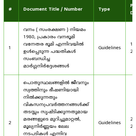
Pu
#
Document Title / Number
Type
Da
വനം ( സംരക്ഷണ ) നിയമം
1980, പ്രകാരം വനഭൂമി
വനേതര ഭൂമി എന്നിവയിൽ
19
1
Guidelines
ഉൾപ്പെടുന്ന പദ്ധതികൾ
20
സംബന്ധിച്ച
മാർഗ്ഗനിർദ്ദേശങ്ങൾ
പൊതുസ്ഥലങ്ങളിൽ ജീവനും
സ്വത്തിനും ഭീഷണിയായി
നിൽക്കുന്നതും
വികസനപ്രവർത്തനങ്ങൾക്ക്
തടസ്സം സൃഷ്ടിക്കുന്നതുമായ
മരങ്ങളുടെ മുറിച്ചുമാറ്റൽ,
20
2
Guidelines
മൂല്യനിർണ്ണയം ലേല
20
നടപടികൾ എന്നിവ