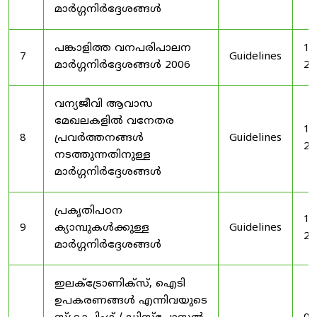
മാർഗ്ഗനിർദ്ദേശങ്ങൾ
പങ്കാളിത്ത വനപരിപാലന
19
7
Guidelines
മാർഗ്ഗനിർദ്ദേശങ്ങൾ 2006
20
വന്യജീവി ആവാസ
മേഖലകളിൽ വനേതര
19
8
പ്രവർത്തനങ്ങൾ
Guidelines
20
നടത്തുന്നതിനുള്ള
മാർഗ്ഗനിർദ്ദേശങ്ങൾ
പ്രകൃതിപഠന
19
9
ക്യാമ്പുകൾക്കുള്ള
Guidelines
20
മാർഗ്ഗനിർദ്ദേശങ്ങൾ
ഇലക്‌ട്രോണിക്‌സ്, ഐടി
ഉപകരണങ്ങൾ എന്നിവയുടെ