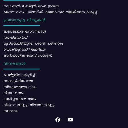
നാഷണൽ പോർട്ടൽ ഓഫ് ഇന്ത്യ
കേന്ദ്ര വനം പരിസ്ഥിതി കാലാവസ്ഥ വ്യതിയാന വകുപ്പ്
പ്രധാനപ്പെട്ട ലിങ്കുകൾ
ഓൺലൈൻ സേവനങ്ങൾ
ഡാഷ്ബോർഡ്
മുഖ്യമന്ത്രിയുടെ പരാതി പരിഹാരം
ഡോക്യുമെൻ്റ് പോർട്ടൽ
ഔദ്യോഗിക വെബ് പോർട്ടൽ
വിവരങ്ങൾ
പോര്‍ട്ടലിനെക്കുറിച്ച്
ഹൈപ്പർലിങ്ക് നയം
സ്വകാര്യതാ നയം
നിരാകരണം
പകർപ്പവകാശ നയം
വ്യവസ്ഥകളും നിബന്ധനകളും
സഹായം