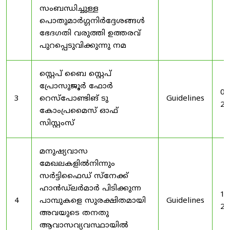
സംബന്ധിച്ചുള്ള
പൊതുമാർഗ്ഗനിർദ്ദേശങ്ങൾ
ഭേദഗതി വരുത്തി ഉത്തരവ്
പുറപ്പെടുവിക്കുന്നു നമ
സ്റ്റെപ് ബൈ സ്റ്റെപ്
പ്രോസുജൂർ ഫോർ
03
3
റെസ്‌പോണ്ടിങ് ടു
Guidelines
20
കോംപ്രമൈസ് ഓഫ്
സിസ്റ്റംസ്
മനുഷ്യവാസ
മേഖലകളിൽനിന്നും
സർട്ടിഫൈഡ് സ്നേക്ക്
ഹാൻഡ്‌ലർമാർ പിടിക്കുന്ന
19
4
പാമ്പുകളെ സുരക്ഷിതമായി
Guidelines
20
അവയുടെ തനതു
ആവാസവ്യവസ്ഥായിൽ