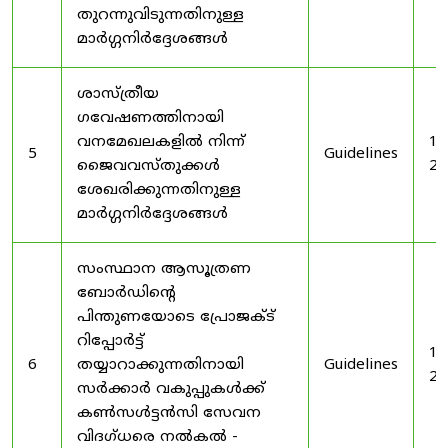
തുറന്നുവിടുന്നതിനുള്ള
മാർഗ്ഗനിർദ്ദേശങ്ങൾ
ശാസ്ത്രീയ
ഗവേഷണത്തിനായി
വനമേഖലകളിൽ നിന്ന്
19
5
Guidelines
ജൈവവസ്തുക്കൾ
20
ശേഖരിക്കുന്നതിനുള്ള
മാർഗ്ഗനിർദ്ദേശങ്ങൾ
സംസ്ഥാന ആസൂത്രണ
ബോർഡിൻ്റെ
പിന്തുണയോടെ പ്രോജക്ട്
റിപ്പോർട്ട്
19
6
തയ്യാറാക്കുന്നതിനായി
Guidelines
20
സർക്കാർ വകുപ്പുകൾക്ക്
കൺസൾട്ടൻസി സേവന
വിദഗ്ധരെ നൽകൽ -