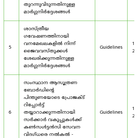
തുറന്നുവിടുന്നതിനുള്ള
മാർഗ്ഗനിർദ്ദേശങ്ങൾ
ശാസ്ത്രീയ
ഗവേഷണത്തിനായി
വനമേഖലകളിൽ നിന്ന്
19
5
Guidelines
ജൈവവസ്തുക്കൾ
20
ശേഖരിക്കുന്നതിനുള്ള
മാർഗ്ഗനിർദ്ദേശങ്ങൾ
സംസ്ഥാന ആസൂത്രണ
ബോർഡിൻ്റെ
പിന്തുണയോടെ പ്രോജക്ട്
റിപ്പോർട്ട്
19
6
തയ്യാറാക്കുന്നതിനായി
Guidelines
20
സർക്കാർ വകുപ്പുകൾക്ക്
കൺസൾട്ടൻസി സേവന
വിദഗ്ധരെ നൽകൽ -