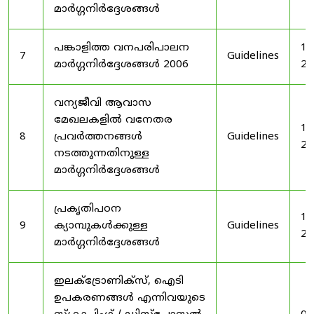
മാർഗ്ഗനിർദ്ദേശങ്ങൾ
പങ്കാളിത്ത വനപരിപാലന
19
7
Guidelines
മാർഗ്ഗനിർദ്ദേശങ്ങൾ 2006
20
വന്യജീവി ആവാസ
മേഖലകളിൽ വനേതര
19
8
പ്രവർത്തനങ്ങൾ
Guidelines
20
നടത്തുന്നതിനുള്ള
മാർഗ്ഗനിർദ്ദേശങ്ങൾ
പ്രകൃതിപഠന
19
9
ക്യാമ്പുകൾക്കുള്ള
Guidelines
20
മാർഗ്ഗനിർദ്ദേശങ്ങൾ
ഇലക്‌ട്രോണിക്‌സ്, ഐടി
ഉപകരണങ്ങൾ എന്നിവയുടെ