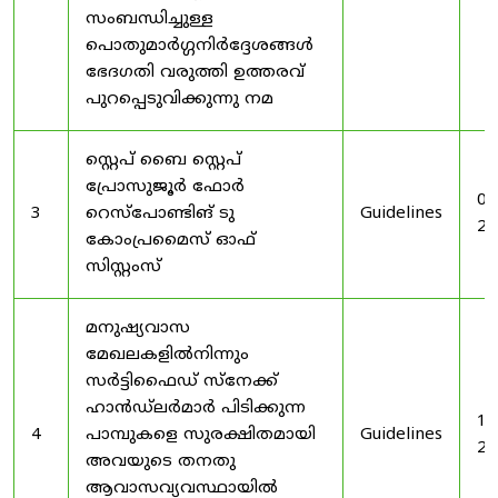
സംബന്ധിച്ചുള്ള
പൊതുമാർഗ്ഗനിർദ്ദേശങ്ങൾ
ഭേദഗതി വരുത്തി ഉത്തരവ്
പുറപ്പെടുവിക്കുന്നു നമ
സ്റ്റെപ് ബൈ സ്റ്റെപ്
പ്രോസുജൂർ ഫോർ
03
3
റെസ്‌പോണ്ടിങ് ടു
Guidelines
20
കോംപ്രമൈസ് ഓഫ്
സിസ്റ്റംസ്
മനുഷ്യവാസ
മേഖലകളിൽനിന്നും
സർട്ടിഫൈഡ് സ്നേക്ക്
ഹാൻഡ്‌ലർമാർ പിടിക്കുന്ന
19
4
പാമ്പുകളെ സുരക്ഷിതമായി
Guidelines
20
അവയുടെ തനതു
ആവാസവ്യവസ്ഥായിൽ