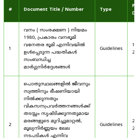
Pu
#
Document Title / Number
Type
Da
വനം ( സംരക്ഷണ ) നിയമം
1980, പ്രകാരം വനഭൂമി
വനേതര ഭൂമി എന്നിവയിൽ
19
1
Guidelines
ഉൾപ്പെടുന്ന പദ്ധതികൾ
20
സംബന്ധിച്ച
മാർഗ്ഗനിർദ്ദേശങ്ങൾ
പൊതുസ്ഥലങ്ങളിൽ ജീവനും
സ്വത്തിനും ഭീഷണിയായി
നിൽക്കുന്നതും
വികസനപ്രവർത്തനങ്ങൾക്ക്
തടസ്സം സൃഷ്ടിക്കുന്നതുമായ
മരങ്ങളുടെ മുറിച്ചുമാറ്റൽ,
20
2
Guidelines
മൂല്യനിർണ്ണയം ലേല
20
നടപടികൾ എന്നിവ