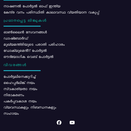
നാഷണൽ പോർട്ടൽ ഓഫ് ഇന്ത്യ
കേന്ദ്ര വനം പരിസ്ഥിതി കാലാവസ്ഥ വ്യതിയാന വകുപ്പ്
പ്രധാനപ്പെട്ട ലിങ്കുകൾ
ഓൺലൈൻ സേവനങ്ങൾ
ഡാഷ്ബോർഡ്
മുഖ്യമന്ത്രിയുടെ പരാതി പരിഹാരം
ഡോക്യുമെൻ്റ് പോർട്ടൽ
ഔദ്യോഗിക വെബ് പോർട്ടൽ
വിവരങ്ങൾ
പോര്‍ട്ടലിനെക്കുറിച്ച്
ഹൈപ്പർലിങ്ക് നയം
സ്വകാര്യതാ നയം
നിരാകരണം
പകർപ്പവകാശ നയം
വ്യവസ്ഥകളും നിബന്ധനകളും
സഹായം