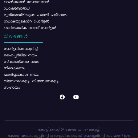
ഓൺലൈൻ സേവനങ്ങൾ
ഡാഷ്ബോർഡ്
മുഖ്യമന്ത്രിയുടെ പരാതി പരിഹാരം
ഡോക്യുമെൻ്റ് പോർട്ടൽ
ഔദ്യോഗിക വെബ് പോർട്ടൽ
വിവരങ്ങൾ
പോര്‍ട്ടലിനെക്കുറിച്ച്
ഹൈപ്പർലിങ്ക് നയം
സ്വകാര്യതാ നയം
നിരാകരണം
പകർപ്പവകാശ നയം
വ്യവസ്ഥകളും നിബന്ധനകളും
സഹായം
കോപ്പിറൈറ്റ് @ കേരള വനം വകുപ്പ്.
കേരള വനം വകുപ്പിന്റെ ഔദ്യോഗിക വെബ്-പോർട്ടലിന്റെ ഭാഗമാണ് ഈ