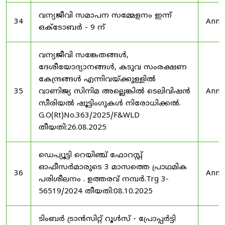
വന്യജീവി സമാപന സമ്മേളനം ഇന്ന്
34
Anno
ഒക്ടോബർ - 9 ന്
വന്യജീവി സങ്കേതങ്ങൾ,
ദേശീയോദ്യാനങ്ങൾ, കടുവ സംരക്ഷണ
കേന്ദ്രങ്ങൾ എന്നിവയ്ക്കുള്ളിൽ
35
വാണിജ്യ സിനിമ അല്ലെങ്കിൽ ടെലിവിഷൻ
Anno
സീരിയൽ ഷൂട്ടിംഗുകൾ നിരോധിക്കൽ.
G.O(Rt)No.363/2025/F&WLD
തീയതി:26.08.2025
ഡെപ്യൂട്ടി റെയിഞ്ച് ഫോറസ്റ്റ്
ഓഫീസർമാരുടെ 3 മാസത്തെ പ്രാഥമിക
36
Anno
പരിശീലനം . ഉത്തരവ് നമ്പർ.Trg 3-
56519/2024 തീയതി:08.10.2025
ടിംബർ ട്രാൻസിറ്റ് റൂൾസ് - പ്രോപ്പർട്ടി