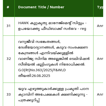
#
Document Title / Number
Type
HAWK കുറ്റകൃത്യ മാനേജ്മെന്റ് സിസ്റ്റം -
31
Anno
ഉപയോക്തൃ ഫീഡ്‌ബാക്ക് സർവേ - reg
വന്യജീവി സങ്കേതങ്ങൾ,
ദേശീയോദ്യാനങ്ങൾ, കടുവ സംരക്ഷണ
കേന്ദ്രങ്ങൾ എന്നിവയ്ക്കുള്ളിൽ
32
വാണിജ്യ സിനിമ അല്ലെങ്കിൽ ടെലിവിഷൻ
Anno
സീരിയൽ ഷൂട്ടിംഗുകൾ നിരോധിക്കൽ.
G.O(Rt)No.363/2025/F&WLD
തീയതി:26.08.2025
യുവ എഴുത്തുകാർക്കുള്ള പ്രകൃതി പഠന
33
ക്യാമ്പിന് അപേക്ഷകൾ ക്ഷണിക്കുന്നു -
Anno
പത്രക്കുറിപ്പ്