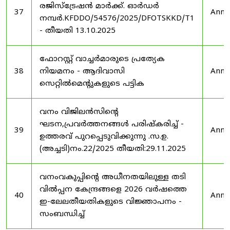
രജിസ്ട്രേഷൻ മാർക്ക്. ഓർഡർ
37
Anno
നമ്പർ.KFDDO/54576/2025/DFOTSKKD/T1
- തീയതി 13.10.2025
ഫോറസ്റ്റ് വാച്ചർമാരുടെ പ്രത്യേക
38
നിയമനം - ആദിവാസി
Anno
സെറ്റിൽമെന്റുകളുടെ പട്ടിക
വനം വിജിലൻസിന്റെ
ഘടന,പ്രവർത്തനങ്ങൾ പരിഷ്കരിച്ച് -
39
Anno
ഉത്തരവ് പുറപ്പെടുവിക്കുന്നു .സ.ഉ.
(അച്ചടി)നം.22/2025 തീയതി:29.11.2025
വനംവകുപ്പിന്റെ അധീനതയിലുള്ള തടി
വിൽപ്പന കേന്ദ്രങ്ങളെ 2026 വർഷത്തെ
40
Anno
ഇ-ലേലതീയതികളുടെ വിജ്ഞാപനം -
സംബന്ധിച്ച്