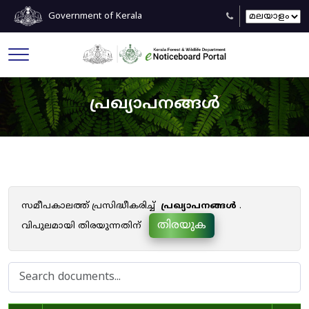
Government of Kerala
പ്രഖ്യാപനങ്ങൾ
സമീപകാലത്ത് പ്രസിദ്ധീകരിച്ച്
പ്രഖ്യാപനങ്ങൾ
.
തിരയുക
വിപുലമായി തിരയുന്നതിന്