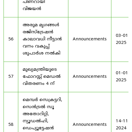
പിണറായി
വിജയൻ
അരുമ മൃഗങ്ങൾ
രജിസ്‌ട്രേഷൻ
03-01-
56
കാലാവധി നീട്ടാൻ
Announcements
2025
വനം വകുപ്പ്
ശുപാർശ നൽകി
മുഖ്യമന്ത്രിയുടെ
01-01-
57
ഫോറസ്റ്റ് മെഡൽ
Announcements
2025
വിതരണം 4 ന്
മെമ്പർ സെക്രട്ടറി,
സെൻട്രൽ സൂ
അതോറിറ്റി,
ന്യൂഡൽഹി,
14-11-
58
Announcements
ഡെപ്യൂട്ടേഷൻ
2024