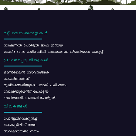
മറ്റ് വെബ്സൈറ്റുകൾ
നാഷണൽ പോർട്ടൽ ഓഫ് ഇന്ത്യ
കേന്ദ്ര വനം പരിസ്ഥിതി കാലാവസ്ഥ വ്യതിയാന വകുപ്പ്
പ്രധാനപ്പെട്ട ലിങ്കുകൾ
ഓൺലൈൻ സേവനങ്ങൾ
ഡാഷ്ബോർഡ്
മുഖ്യമന്ത്രിയുടെ പരാതി പരിഹാരം
ഡോക്യുമെൻ്റ് പോർട്ടൽ
ഔദ്യോഗിക വെബ് പോർട്ടൽ
വിവരങ്ങൾ
പോര്‍ട്ടലിനെക്കുറിച്ച്
ഹൈപ്പർലിങ്ക് നയം
സ്വകാര്യതാ നയം