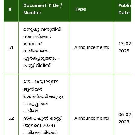
Document Title /
Publis
#
Type
Number
Date
മനുഷ്യ വന്യജീവി
സംഘർഷം :
ഡ്രോൺ
13-02-
51
Announcements
നിരീക്ഷണം
2025
ഏർപ്പെടുത്തും -
പ്രസ്സ് റിലീസ്
AIS - IAS/IPS/IFS
ജൂനിയർ
മെമ്പർമാർക്കുള്ള
വകുപ്പുതല
പരീക്ഷ
06-02-
52
സ്പെഷ്യൽ ടെസ്റ്റ്
Announcements
2025
(ജൂലൈ 2024)
പരീക്ഷ തീയതി