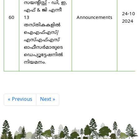
സയൻ്റിസ്റ്റ് - ഡി, ഇ,
എഫ് & ജി എന്നീ
24-10-
60
13
Announcements
2024
തസ്തികകളിൽ
ഐഎഫ്എസ്/
എസ്എഫ്എസ്
ഓഫീസർമാരുടെ
ഡെപ്യൂട്ടേഷനിൽ
നിയമനം.
« Previous
Next »