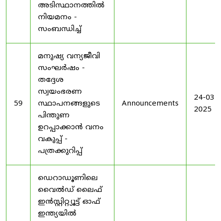
അടിസ്ഥാനത്തിൽ
നിയമനം -
സംബന്ധിച്ച്
മനുഷ്യ വന്യജീവി
സംഘർഷം -
തദ്ദേശ
സ്വയംഭരണ
24-03-
59
സ്ഥാപനങ്ങളുടെ
Announcements
2025
പിന്തുണ
ഉറപ്പാക്കാൻ വനം
വകുപ്പ് -
പത്രക്കുറിപ്പ്
ഡെറാഡൂണിലെ
വൈൽഡ് ലൈഫ്
ഇൻസ്റ്റിറ്റ്യൂട്ട് ഓഫ്
ഇന്ത്യയിൽ