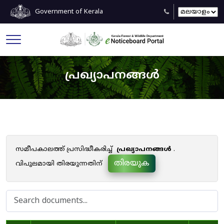
Government of Kerala
പ്രഖ്യാപനങ്ങൾ
സമീപകാലത്ത് പ്രസിദ്ധീകരിച്ച്
പ്രഖ്യാപനങ്ങൾ
.
തിരയുക
വിപുലമായി തിരയുന്നതിന്