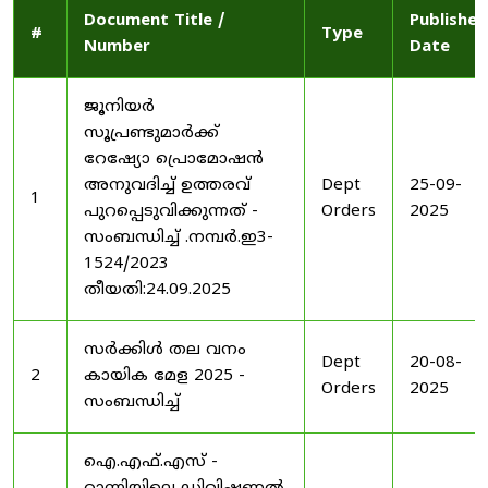
Document Title /
Published
#
Type
Number
Date
ജൂനിയർ
സൂപ്രണ്ടുമാർക്ക്
റേഷ്യോ പ്രൊമോഷൻ
അനുവദിച്ച് ഉത്തരവ്
Dept
25-09-
1
പുറപ്പെടുവിക്കുന്നത് -
Orders
2025
സംബന്ധിച്ച് .നമ്പർ.ഇ3-
1524/2023
തീയതി:24.09.2025
സർക്കിൾ തല വനം
Dept
20-08-
2
കായിക മേള 2025 -
Orders
2025
സംബന്ധിച്ച്
ഐ.എഫ്.എസ് -