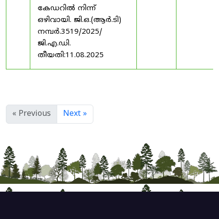
കേഡറിൽ നിന്ന്
ഒഴിവായി. ജി.ഒ.(ആർ.ടി)
നമ്പർ.3519/2025/
ജി.എ.ഡി.
തീയതി:11.08.2025
« Previous
Next »