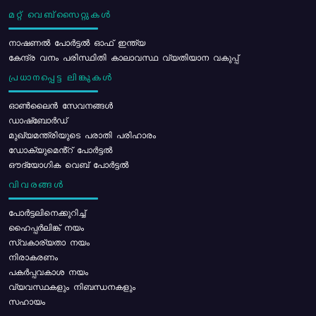
മറ്റ് വെബ്സൈറ്റുകൾ
നാഷണൽ പോർട്ടൽ ഓഫ് ഇന്ത്യ
കേന്ദ്ര വനം പരിസ്ഥിതി കാലാവസ്ഥ വ്യതിയാന വകുപ്പ്
പ്രധാനപ്പെട്ട ലിങ്കുകൾ
ഓൺലൈൻ സേവനങ്ങൾ
ഡാഷ്ബോർഡ്
മുഖ്യമന്ത്രിയുടെ പരാതി പരിഹാരം
ഡോക്യുമെൻ്റ് പോർട്ടൽ
ഔദ്യോഗിക വെബ് പോർട്ടൽ
വിവരങ്ങൾ
പോര്‍ട്ടലിനെക്കുറിച്ച്
ഹൈപ്പർലിങ്ക് നയം
സ്വകാര്യതാ നയം
നിരാകരണം
പകർപ്പവകാശ നയം
വ്യവസ്ഥകളും നിബന്ധനകളും
സഹായം