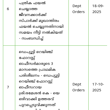
പത്രിക ഫയൽ
Dept
18-09-
6
ചെയ്യാത്ത
Orders
2025
ജീവനക്കാർക്ക്
സ്പാർക്ക് മുഖാന്തിരം
ഫയൽ ചെയ്യുന്നതിനായി
സമയം നീട്ടി നൽകിയത്
- സംബന്ധിച്ച്
ഡെപ്യൂട്ടി റെയിഞ്ച്
ഫോറസ്റ്റ്
ഓഫീസർമാരുടെ 3
മാസത്തെ പ്രാഥമിക
പരിശീലനം - ഡെപ്യൂട്ടി
റെയിഞ്ച് ഫോറസ്റ്റ്
Dept
17-10-
7
ഓഫീസറായ
Orders
2025
ശ്രി.രമേശൻ കെ - യെ
ഒഴിവാക്കി ഉത്തരവ്
പുറപ്പെടുവിക്കുന്നത്