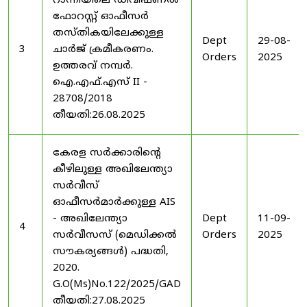
റാന്നിയിലെ ഡിവിഷണൽ
ഫോറസ്റ്റ് ഓഫീസർ
തസ്തികയിലേക്കുള്ള
Dept
29-08-
3
ചാർജ് ക്രമീകരണം.
Orders
2025
ഉത്തരവ് നമ്പർ.
ഐ.എഫ്.എസ് II -
28708/2018
തീയതി:26.08.2025
കേരള സർക്കാരിന്റെ
കീഴിലുള്ള അഖിലേന്ത്യാ
സർവീസ്
ഓഫീസർമാർക്കുള്ള AIS
- അഖിലേന്ത്യാ
Dept
11-09-
4
സർവീസസ് (മെഡിക്കൽ
Orders
2025
സൗകര്യങ്ങൾ) പദ്ധതി,
2020.
G.O(Ms)No.122/2025/GAD
തീയതി:27.08.2025