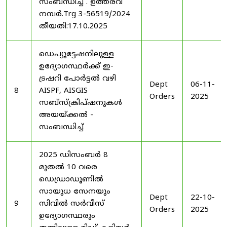
സംബന്ധിച്ച് . ഉത്തരവ്
നമ്പർ.Trg 3-56519/2024
തീയതി:17.10.2025
ഡെപ്യൂട്ടേഷനിലുള്ള
ഉദ്യോഗസ്ഥർക്ക് ഇ-
ട്രഷറി പോർട്ടൽ വഴി
Dept
06-11-
8
AISPF, AISGIS
Orders
2025
സബ്‌സ്‌ക്രിപ്‌ഷനുകൾ
അയയ്ക്കൽ -
സംബന്ധിച്ച്
2025 ഡിസംബർ 8
മുതൽ 10 വരെ
ഡെഡ്രാഡൂണിൽ
സായുധ സേനയും
Dept
22-10-
9
സിവിൽ സർവീസ്
Orders
2025
ഉദ്യോഗസ്ഥരും