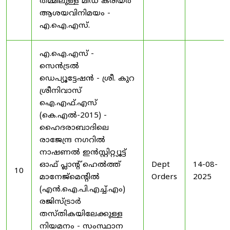
തമ്മിലുള്ള മിഡ് കരിയർ
ആശയവിനിമയം -
എ.ഐ.എസ്.
എ.ഐ.എസ് -
സെൻട്രൽ
ഡെപ്യൂട്ടേഷൻ - ശ്രീ. കുറ
ശ്രീനിവാസ്
ഐ.എഫ്.എസ്
(കെ.എൽ-2015) -
ഹൈദരാബാദിലെ
രാജേന്ദ്ര നഗറിൽ
നാഷണൽ ഇൻസ്റ്റിറ്റ്യൂട്ട്
ഓഫ് പ്ലാന്റ് ഹെൽത്ത്
Dept
14-08-
10
മാനേജ്‌മെന്റിൽ
Orders
2025
(എൻ.ഐ.പി.എച്ച്.എം)
രജിസ്ട്രാർ
തസ്തികയിലേക്കുള്ള
നിയമനം - സംസ്ഥാന