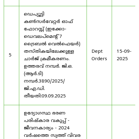
ഡെപ്യൂട്ടി
കൺസർവേറ്റർ ഓഫ്
ഫോറസ്റ്റ് (ഇക്കോ-
ഡെവലപ്മെന്റ് 7
ട്രൈബൽ വെൽഫെയർ)
തസ്തികയിലേക്കുള്ള
Dept
15-09-
5
ചാർജ് ക്രമീകരണം.
Orders
2025
ഉത്തരവ് നമ്പർ. ജി.ഒ.
(ആർ.ടി)
നമ്പർ.3890/2025/
ജി.എ.ഡി.
തീയതി:09.09.2025
ഉദ്യോഗസ്ഥ ഭരണ
പരിഷ്കാര വകുപ്പ് -
ജീവനകാര്യം - 2024
വർഷത്തെ സ്വത്ത് വിവര