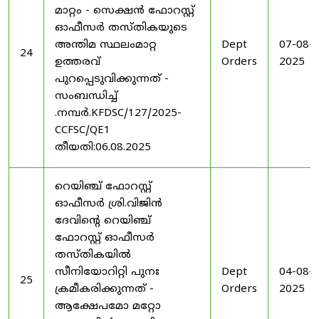
മാറ്റം - സെക്ഷൻ ഫോറസ്റ്റ്
ഓഫീസർ തസ്തികയുടെ
അന്തിമ സ്ഥലംമാറ്റ
Dept
07-08-
24
ഉത്തരവ്
Orders
2025
പുറപ്പെടുവിക്കുന്നത് -
സംബന്ധിച്ച്
.നമ്പർ.KFDSC/127/2025-
CCFSC/QE1
തീയതി:06.08.2025
റെയിഞ്ച് ഫോറസ്റ്റ്
ഓഫീസർ ശ്രി.വിജിൻ
ദേവിന്റെ റെയിഞ്ച്
ഫോറസ്റ്റ് ഓഫീസർ
തസ്തികയിൽ
സീനിയോറിറ്റി പുനഃ
Dept
04-08-
25
ക്രമീകരിക്കുന്നത് -
Orders
2025
ആക്ഷേപമോ മറ്റോ