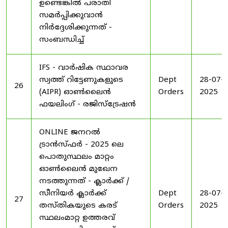
ഉണ്ടെങ്കിൽ പരാതി
സമർപ്പിക്കുവാൻ
നിർദ്ദേശിക്കുന്നത് -
സംബന്ധിച്ച്
IFS - വാർഷിക സ്ഥാവര
സ്വത്ത് റിട്ടേണുകളുടെ
Dept
28-07-
26
(AIPR) ഓൺലൈൻ
Orders
2025
ഫയലിംഗ് - രജിസ്ട്രേഷൻ
ONLINE ജനറൽ
ട്രാൻസ്ഫർ - 2025 ലെ
പൊതുസ്ഥലം മാറ്റം
ഓൺലൈൻ മുഖേന
നടത്തുന്നത് - ക്ലാർക്ക് /
സീനിയർ ക്ലാർക്ക്
Dept
28-07-
27
തസ്തികയുടെ കരട്
Orders
2025
സ്ഥലംമാറ്റ ഉത്തരവ്