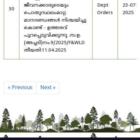
ജീവനക്കാരുടെയും
Dept
23-07-
30
പൊതുസ്ഥലംമാറ്റ
Orders
2025
മാനദണ്ഡങ്ങൾ നിശ്ചയിച്ചു
കൊണ്ട് - ഉത്തരവ്
പുറപ്പെടുവിക്കുന്നു .സ.ഉ.
(അച്ചടി)നം.9/2025/F&WLD
തീയതി:11.04.2025
« Previous
Next »