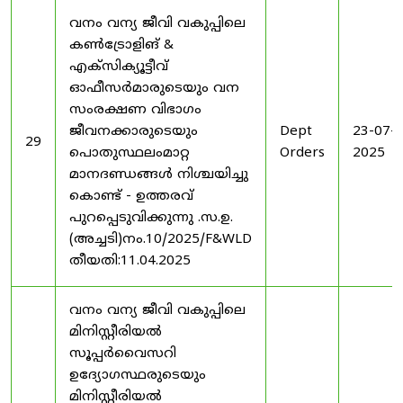
വനം വന്യ ജീവി വകുപ്പിലെ
കൺട്രോളിങ് &
എക്സിക്യൂട്ടീവ്
ഓഫീസർമാരുടെയും വന
സംരക്ഷണ വിഭാഗം
ജീവനക്കാരുടെയും
Dept
23-07-
29
പൊതുസ്ഥലംമാറ്റ
Orders
2025
മാനദണ്ഡങ്ങൾ നിശ്ചയിച്ചു
കൊണ്ട് - ഉത്തരവ്
പുറപ്പെടുവിക്കുന്നു .സ.ഉ.
(അച്ചടി)നം.10/2025/F&WLD
തീയതി:11.04.2025
വനം വന്യ ജീവി വകുപ്പിലെ
മിനിസ്റ്റീരിയൽ
സൂപ്പർവൈസറി
ഉദ്യോഗസ്ഥരുടെയും
മിനിസ്റ്റീരിയൽ