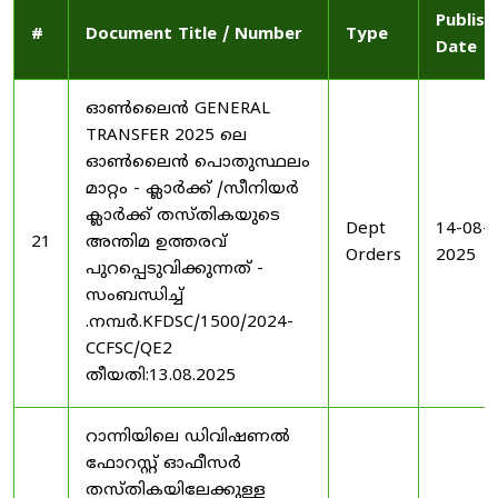
Publish
#
Document Title / Number
Type
Date
ഓൺലൈൻ GENERAL
TRANSFER 2025 ലെ
ഓൺലൈൻ പൊതുസ്ഥലം
മാറ്റം - ക്ലാർക്ക് /സീനിയർ
ക്ലാർക്ക് തസ്തികയുടെ
Dept
14-08-
21
അന്തിമ ഉത്തരവ്
Orders
2025
പുറപ്പെടുവിക്കുന്നത് -
സംബന്ധിച്ച്
.നമ്പർ.KFDSC/1500/2024-
CCFSC/QE2
തീയതി:13.08.2025
റാന്നിയിലെ ഡിവിഷണൽ
ഫോറസ്റ്റ് ഓഫീസർ
തസ്തികയിലേക്കുള്ള