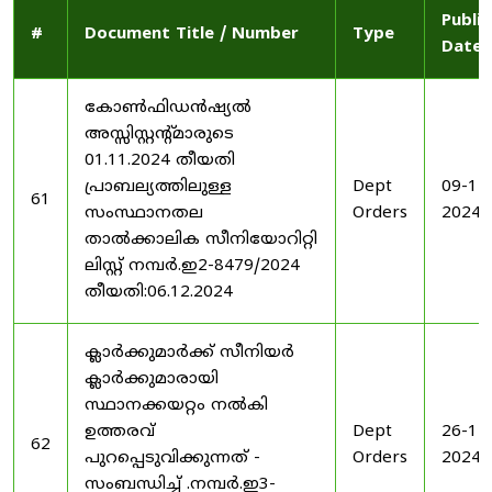
Publi
#
Document Title / Number
Type
Date
കോൺഫിഡൻഷ്യൽ
അസ്സിസ്റ്റന്റ്മാരുടെ
01.11.2024 തീയതി
പ്രാബല്യത്തിലുള്ള
Dept
09-12
61
സംസ്ഥാനതല
Orders
2024
താൽക്കാലിക സീനിയോറിറ്റി
ലിസ്റ്റ് നമ്പർ.ഇ2-8479/2024
തീയതി:06.12.2024
ക്ലാർക്കുമാർക്ക് സീനിയർ
ക്ലാർക്കുമാരായി
സ്ഥാനക്കയറ്റം നൽകി
ഉത്തരവ്
Dept
26-11
62
പുറപ്പെടുവിക്കുന്നത് -
Orders
2024
സംബന്ധിച്ച് .നമ്പർ.ഇ3-