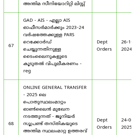
അന്തിമ സീനിയോറിറ്റി ലിസ്റ്റ്
GAD - AIS - എല്ലാ AIS
ഓഫീസർമാർക്കും 2023-24
വർഷത്തേക്കുള്ള PARS
റെക്കോർഡ്
Dept
26-10
67
ചെയ്യുന്നതിനുള്ള
Orders
2024
ടൈംലൈനുകളുടെ
കൂടുതൽ വിപുലീകരണം -
reg
ONLINE GENERAL TRANSFER
- 2025 ലെ
പൊതുസ്ഥലംമാറ്റം
ഓൺലൈൻ മുഖേന
നടത്തുന്നത് - ജൂനിയർ
Dept
24-06
68
സൂപ്രണ്ട് തസ്തികയുടെ
Orders
2025
അന്തിമ സ്ഥലംമാറ്റ ഉത്തരവ്