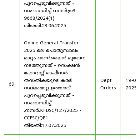
പുറപ്പെടുവിക്കുന്നത് -
സംബന്ധിച്ച് നമ്പർ.ഇ3-
9668/2024(1)
തീയതി:23.06.2025
Online General Transfer -
2025 ലെ പൊതുസ്ഥലം
മാറ്റം ഓൺലൈൻ മുഖേന
നടത്തുന്നത് - സെക്ഷൻ
ഫോറസ്റ്റ് ഓഫീസർ
തസ്തികയുടെ കരട്
Dept
19-07
69
സ്ഥലംമാറ്റ ഉത്തരവ്
Orders
2025
പുറപ്പെടുവിക്കുന്നത് -
സംബന്ധിച്ച്
.നമ്പർ.KFDSC/127/2025 -
CCFSC/QE1
തീയതി:17.07.2025