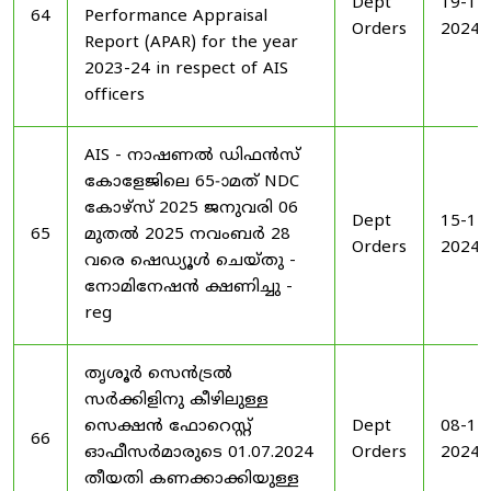
Dept
19-11
64
Performance Appraisal
Orders
2024
Report (APAR) for the year
2023-24 in respect of AIS
officers
AIS - നാഷണൽ ഡിഫൻസ്
കോളേജിലെ 65-ാമത് NDC
കോഴ്‌സ് 2025 ജനുവരി 06
Dept
15-11
65
മുതൽ 2025 നവംബർ 28
Orders
2024
വരെ ഷെഡ്യൂൾ ചെയ്‌തു -
നോമിനേഷൻ ക്ഷണിച്ചു -
reg
തൃശൂർ സെൻട്രൽ
സർക്കിളിനു കീഴിലുള്ള
സെക്ഷൻ ഫോറെസ്റ്റ്
Dept
08-11
66
ഓഫീസർമാരുടെ 01.07.2024
Orders
2024
തീയതി കണക്കാക്കിയുള്ള