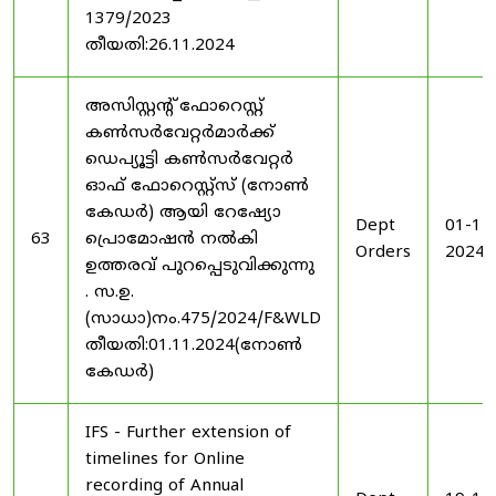
1379/2023
തീയതി:26.11.2024
അസിസ്റ്റന്റ് ഫോറെസ്റ്റ്
കൺസർവേറ്റർമാർക്ക്
ഡെപ്യൂട്ടി കൺസർവേറ്റർ
ഓഫ് ഫോറെസ്റ്റ്സ് (നോൺ
കേഡർ) ആയി റേഷ്യോ
Dept
01-11
63
പ്രൊമോഷൻ നൽകി
Orders
2024
ഉത്തരവ് പുറപ്പെടുവിക്കുന്നു
. സ.ഉ.
(സാധാ)നം.475/2024/F&WLD
തീയതി:01.11.2024(നോൺ
കേഡർ)
IFS - Further extension of
timelines for Online
recording of Annual