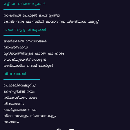
മറ്റ് വെബ്സൈറ്റുകൾ
നാഷണൽ പോർട്ടൽ ഓഫ് ഇന്ത്യ
കേന്ദ്ര വനം പരിസ്ഥിതി കാലാവസ്ഥ വ്യതിയാന വകുപ്പ്
പ്രധാനപ്പെട്ട ലിങ്കുകൾ
ഓൺലൈൻ സേവനങ്ങൾ
ഡാഷ്ബോർഡ്
മുഖ്യമന്ത്രിയുടെ പരാതി പരിഹാരം
ഡോക്യുമെൻ്റ് പോർട്ടൽ
ഔദ്യോഗിക വെബ് പോർട്ടൽ
വിവരങ്ങൾ
പോര്‍ട്ടലിനെക്കുറിച്ച്
ഹൈപ്പർലിങ്ക് നയം
സ്വകാര്യതാ നയം
നിരാകരണം
പകർപ്പവകാശ നയം
വ്യവസ്ഥകളും നിബന്ധനകളും
സഹായം