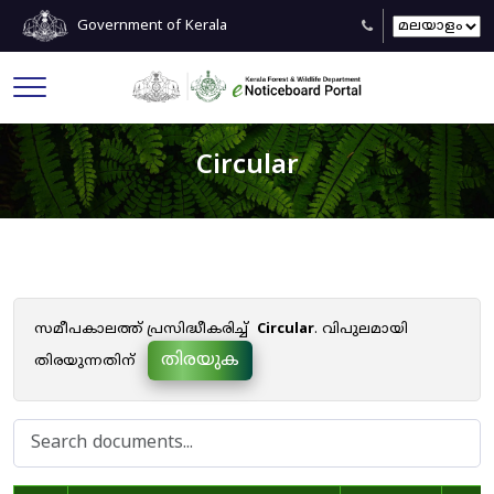
Government of Kerala
Circular
സമീപകാലത്ത് പ്രസിദ്ധീകരിച്ച്
Circular
. വിപുലമായി
തിരയുക
തിരയുന്നതിന്