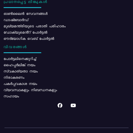
പ്രധാനപ്പെട്ട ലിങ്കുകൾ
ഓൺലൈൻ സേവനങ്ങൾ
ഡാഷ്ബോർഡ്
മുഖ്യമന്ത്രിയുടെ പരാതി പരിഹാരം
ഡോക്യുമെൻ്റ് പോർട്ടൽ
ഔദ്യോഗിക വെബ് പോർട്ടൽ
വിവരങ്ങൾ
പോര്‍ട്ടലിനെക്കുറിച്ച്
ഹൈപ്പർലിങ്ക് നയം
സ്വകാര്യതാ നയം
നിരാകരണം
പകർപ്പവകാശ നയം
വ്യവസ്ഥകളും നിബന്ധനകളും
സഹായം