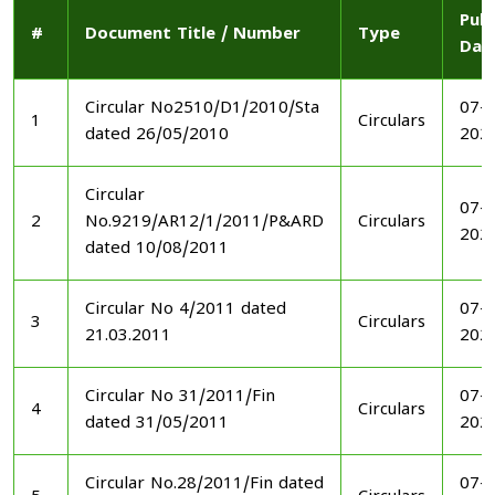
Publ
#
Document Title / Number
Type
Dat
Circular No2510/D1/2010/Sta
07-1
1
Circulars
dated 26/05/2010
202
Circular
07-1
2
No.9219/AR12/1/2011/P&ARD
Circulars
202
dated 10/08/2011
Circular No 4/2011 dated
07-1
3
Circulars
21.03.2011
202
Circular No 31/2011/Fin
07-1
4
Circulars
dated 31/05/2011
202
Circular No.28/2011/Fin dated
07-1