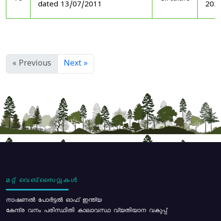
dated 13/07/2011
202
« Previous
Next »
മറ്റ് വെബ്സൈറ്റുകൾ
നാഷണൽ പോർട്ടൽ ഓഫ് ഇന്ത്യ
കേന്ദ്ര വനം പരിസ്ഥിതി കാലാവസ്ഥ വ്യതിയാന വകുപ്പ്