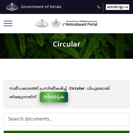
Government of Kerala
Circular
സമീപകാലത്ത് പ്രസിദ്ധീകരിച്ച്
Circular
. വിപുലമായി
തിരയുക
തിരയുന്നതിന്