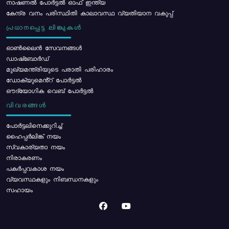
നാഷണൽ പോർട്ടൽ ഓഫ് ഇന്ത്യ
കേന്ദ്ര വനം പരിസ്ഥിതി കാലാവസ്ഥ വ്യതിയാന വകുപ്പ്
പ്രധാനപ്പെട്ട ലിങ്കുകൾ
ഓൺലൈൻ സേവനങ്ങൾ
ഡാഷ്ബോർഡ്
മുഖ്യമന്ത്രിയുടെ പരാതി പരിഹാരം
ഡോക്യുമെൻ്റ് പോർട്ടൽ
ഔദ്യോഗിക വെബ് പോർട്ടൽ
വിവരങ്ങൾ
പോര്‍ട്ടലിനെക്കുറിച്ച്
ഹൈപ്പർലിങ്ക് നയം
സ്വകാര്യതാ നയം
നിരാകരണം
പകർപ്പവകാശ നയം
വ്യവസ്ഥകളും നിബന്ധനകളും
സഹായം