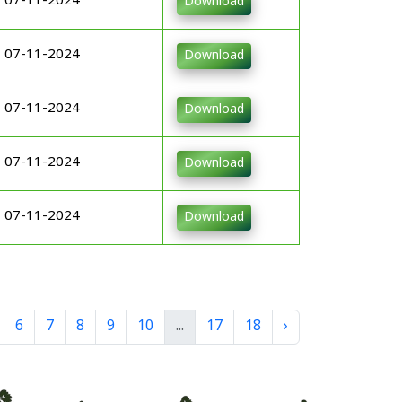
07-11-2024
Download
07-11-2024
Download
07-11-2024
Download
07-11-2024
Download
07-11-2024
Download
6
7
8
9
10
...
17
18
›