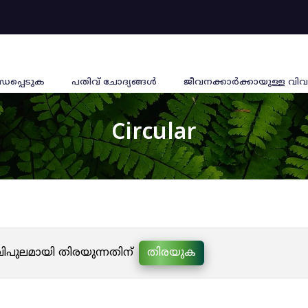
്ധപ്പെടുക
പതിവ് ചോദ്യങ്ങൾ
ജീവനക്കാര്‍ക്കായുള്ള വിവ
Circular
 വിപുലമായി തിരയുന്നതിന്
തിരയുക