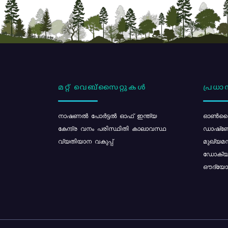
മറ്റ് വെബ്സൈറ്റുകൾ
പ്രധാന
നാഷണൽ പോർട്ടൽ ഓഫ് ഇന്ത്യ
ഓൺലൈ
കേന്ദ്ര വനം പരിസ്ഥിതി കാലാവസ്ഥ
ഡാഷ്ബ
വ്യതിയാന വകുപ്പ്
മുഖ്യമന
ഡോക്യു
ഔദ്യോഗ