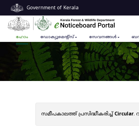
Government of Kerala
ഹോം
ഡോക്യുമെൻ്റ്സ്
സേവനങ്ങൾ
ബന
സമീപകാലത്ത് പ്രസിദ്ധീകരിച്ച്
Circular
.