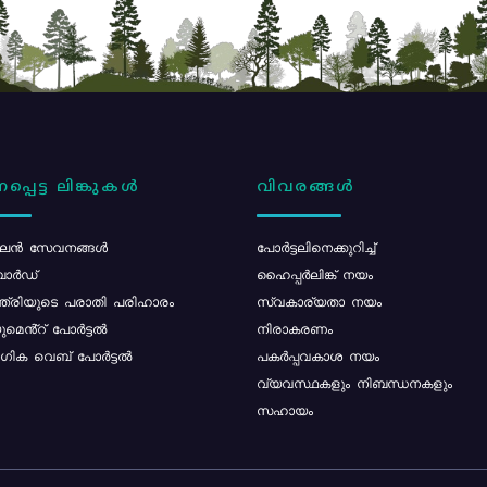
പ്പെട്ട ലിങ്കുകൾ
വിവരങ്ങൾ
ൻ സേവനങ്ങൾ
പോര്‍ട്ടലിനെക്കുറിച്ച്
ോർഡ്
ഹൈപ്പർലിങ്ക് നയം
്ത്രിയുടെ പരാതി പരിഹാരം
സ്വകാര്യതാ നയം
മെൻ്റ് പോർട്ടൽ
നിരാകരണം
ിക വെബ് പോർട്ടൽ
പകർപ്പവകാശ നയം
വ്യവസ്ഥകളും നിബന്ധനകളും
സഹായം