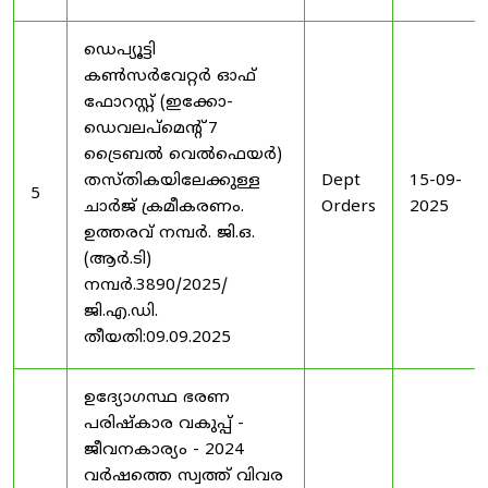
ഡെപ്യൂട്ടി
കൺസർവേറ്റർ ഓഫ്
ഫോറസ്റ്റ് (ഇക്കോ-
ഡെവലപ്മെന്റ് 7
ട്രൈബൽ വെൽഫെയർ)
തസ്തികയിലേക്കുള്ള
Dept
15-09-
5
ചാർജ് ക്രമീകരണം.
Orders
2025
ഉത്തരവ് നമ്പർ. ജി.ഒ.
(ആർ.ടി)
നമ്പർ.3890/2025/
ജി.എ.ഡി.
തീയതി:09.09.2025
ഉദ്യോഗസ്ഥ ഭരണ
പരിഷ്കാര വകുപ്പ് -
ജീവനകാര്യം - 2024
വർഷത്തെ സ്വത്ത് വിവര