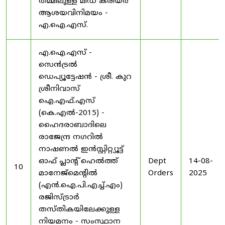
തമ്മിലുള്ള മിഡ് കരിയർ
ആശയവിനിമയം -
എ.ഐ.എസ്.
എ.ഐ.എസ് -
സെൻട്രൽ
ഡെപ്യൂട്ടേഷൻ - ശ്രീ. കുറ
ശ്രീനിവാസ്
ഐ.എഫ്.എസ്
(കെ.എൽ-2015) -
ഹൈദരാബാദിലെ
രാജേന്ദ്ര നഗറിൽ
നാഷണൽ ഇൻസ്റ്റിറ്റ്യൂട്ട്
ഓഫ് പ്ലാന്റ് ഹെൽത്ത്
Dept
14-08-
10
മാനേജ്‌മെന്റിൽ
Orders
2025
(എൻ.ഐ.പി.എച്ച്.എം)
രജിസ്ട്രാർ
തസ്തികയിലേക്കുള്ള
നിയമനം - സംസ്ഥാന