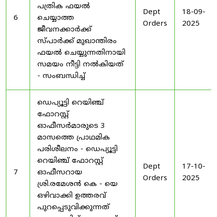
പത്രിക ഫയൽ
Dept
18-09-
6
ചെയ്യാത്ത
Orders
2025
ജീവനക്കാർക്ക്
സ്പാർക്ക് മുഖാന്തിരം
ഫയൽ ചെയ്യുന്നതിനായി
സമയം നീട്ടി നൽകിയത്
- സംബന്ധിച്ച്
ഡെപ്യൂട്ടി റെയിഞ്ച്
ഫോറസ്റ്റ്
ഓഫീസർമാരുടെ 3
മാസത്തെ പ്രാഥമിക
പരിശീലനം - ഡെപ്യൂട്ടി
റെയിഞ്ച് ഫോറസ്റ്റ്
Dept
17-10-
7
ഓഫീസറായ
Orders
2025
ശ്രി.രമേശൻ കെ - യെ
ഒഴിവാക്കി ഉത്തരവ്
പുറപ്പെടുവിക്കുന്നത്