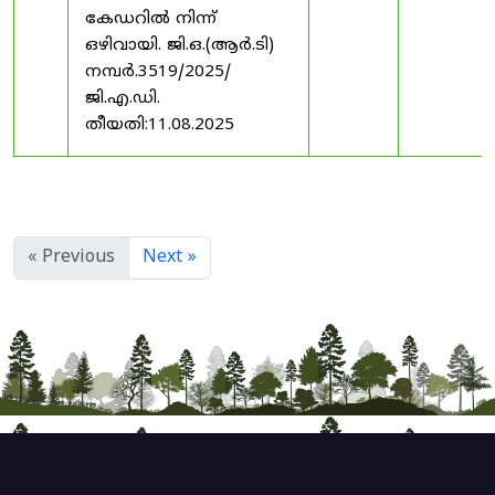
കേഡറിൽ നിന്ന്
ഒഴിവായി. ജി.ഒ.(ആർ.ടി)
നമ്പർ.3519/2025/
ജി.എ.ഡി.
തീയതി:11.08.2025
« Previous
Next »