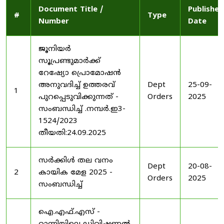
Document Title /
Published
#
Type
Number
Date
ജൂനിയർ
സൂപ്രണ്ടുമാർക്ക്
റേഷ്യോ പ്രൊമോഷൻ
അനുവദിച്ച് ഉത്തരവ്
Dept
25-09-
1
പുറപ്പെടുവിക്കുന്നത് -
Orders
2025
സംബന്ധിച്ച് .നമ്പർ.ഇ3-
1524/2023
തീയതി:24.09.2025
സർക്കിൾ തല വനം
Dept
20-08-
2
കായിക മേള 2025 -
Orders
2025
സംബന്ധിച്ച്
ഐ.എഫ്.എസ് -