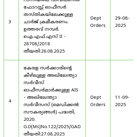
റാന്നിയിലെ ഡിവിഷണൽ
ഫോറസ്റ്റ് ഓഫീസർ
തസ്തികയിലേക്കുള്ള
Dept
29-08-
3
ചാർജ് ക്രമീകരണം.
Orders
2025
ഉത്തരവ് നമ്പർ.
ഐ.എഫ്.എസ് II -
28708/2018
തീയതി:26.08.2025
കേരള സർക്കാരിന്റെ
കീഴിലുള്ള അഖിലേന്ത്യാ
സർവീസ്
ഓഫീസർമാർക്കുള്ള AIS
- അഖിലേന്ത്യാ
Dept
11-09-
4
സർവീസസ് (മെഡിക്കൽ
Orders
2025
സൗകര്യങ്ങൾ) പദ്ധതി,
2020.
G.O(Ms)No.122/2025/GAD
തീയതി:27.08.2025