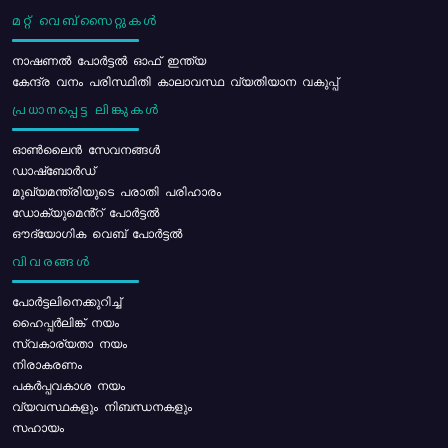
മറ്റ് വെബ്സൈറ്റുകൾ
നാഷണൽ പോർട്ടൽ ഓഫ് ഇന്ത്യ
കേന്ദ്ര വനം പരിസ്ഥിതി കാലാവസ്ഥ വ്യതിയാന വകുപ്പ്
പ്രധാനപ്പെട്ട ലിങ്കുകൾ
ഓൺലൈൻ സേവനങ്ങൾ
ഡാഷ്ബോർഡ്
മുഖ്യമന്ത്രിയുടെ പരാതി പരിഹാരം
ഡോക്യുമെൻ്റ് പോർട്ടൽ
ഔദ്യോഗിക വെബ് പോർട്ടൽ
വിവരങ്ങൾ
പോര്‍ട്ടലിനെക്കുറിച്ച്
ഹൈപ്പർലിങ്ക് നയം
സ്വകാര്യതാ നയം
നിരാകരണം
പകർപ്പവകാശ നയം
വ്യവസ്ഥകളും നിബന്ധനകളും
സഹായം