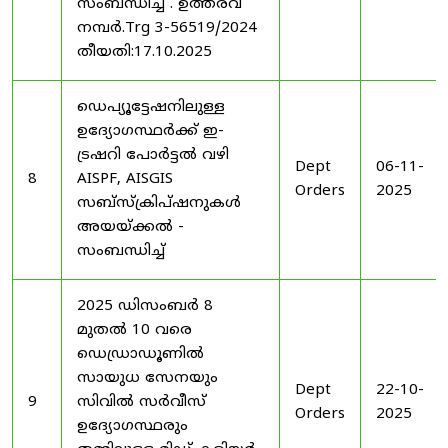
സംബന്ധിച്ച് . ഉത്തരവ്
നമ്പർ.Trg 3-56519/2024
തീയതി:17.10.2025
ഡെപ്യൂട്ടേഷനിലുള്ള
ഉദ്യോഗസ്ഥർക്ക് ഇ-
ട്രഷറി പോർട്ടൽ വഴി
Dept
06-11-
8
AISPF, AISGIS
Orders
2025
സബ്‌സ്‌ക്രിപ്‌ഷനുകൾ
അയയ്ക്കൽ -
സംബന്ധിച്ച്
2025 ഡിസംബർ 8
മുതൽ 10 വരെ
ഡെഡ്രാഡൂണിൽ
സായുധ സേനയും
Dept
22-10-
9
സിവിൽ സർവീസ്
Orders
2025
ഉദ്യോഗസ്ഥരും