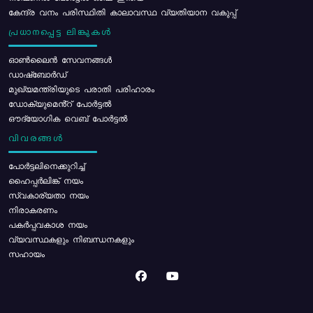
കേന്ദ്ര വനം പരിസ്ഥിതി കാലാവസ്ഥ വ്യതിയാന വകുപ്പ്
പ്രധാനപ്പെട്ട ലിങ്കുകൾ
ഓൺലൈൻ സേവനങ്ങൾ
ഡാഷ്ബോർഡ്
മുഖ്യമന്ത്രിയുടെ പരാതി പരിഹാരം
ഡോക്യുമെൻ്റ് പോർട്ടൽ
ഔദ്യോഗിക വെബ് പോർട്ടൽ
വിവരങ്ങൾ
പോര്‍ട്ടലിനെക്കുറിച്ച്
ഹൈപ്പർലിങ്ക് നയം
സ്വകാര്യതാ നയം
നിരാകരണം
പകർപ്പവകാശ നയം
വ്യവസ്ഥകളും നിബന്ധനകളും
സഹായം