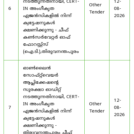
നടത്തുന്നതിനായി, CERT-
12-
Other
6
IN അംഗീകൃത
08-
Tender
ഏജൻസികളിൽ നിന്ന്
2026
ക്വട്ടേഷനുകൾ
ക്ഷണിക്കുന്നു - ചീഫ്
കൺസർവേറ്റർ ഓഫ്
ഫോറസ്റ്റ്സ്
(ഐ.ടി.),തിരുവനന്തപുരം
ഓൺലൈൻ
സോഫ്റ്റ്‌വെയർ
ആപ്ലിക്കേഷന്റെ
സുരക്ഷാ ഓഡിറ്റ്
നടത്തുന്നതിനായി, CERT-
12-
IN അംഗീകൃത
Other
7
08-
ഏജൻസികളിൽ നിന്ന്
Tender
2026
ക്വട്ടേഷനുകൾ
ക്ഷണിക്കുന്നു -
തിരുവനന്തപുരം ചീഫ്