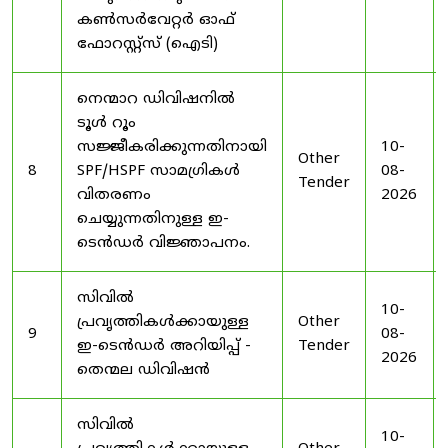
കൺസർവേറ്റർ ഓഫ്
ഫോറസ്റ്റ്സ് (ഐടി)
നെന്മാറ ഡിവിഷനിൽ
ടൂൾ റൂം
സജ്ജീകരിക്കുന്നതിനായി
10-
Other
8
SPF/HSPF സാമഗ്രികൾ
08-
Tender
വിതരണം
2026
ചെയ്യുന്നതിനുള്ള ഇ-
ടെൻഡർ വിജ്ഞാപനം.
സിവിൽ
10-
പ്രവൃത്തികൾക്കായുള്ള
Other
9
08-
ഇ-ടെൻഡർ അറിയിപ്പ് -
Tender
2026
തെന്മല ഡിവിഷൻ
സിവിൽ
10-