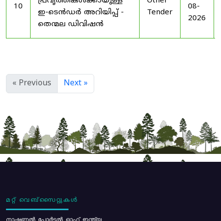
പ്രവൃത്തികൾക്കായുള്ള
Other
10
08-
ഇ-ടെൻഡർ അറിയിപ്പ് -
Tender
2026
തെന്മല ഡിവിഷൻ
« Previous
Next »
മറ്റ് വെബ്സൈറ്റുകൾ
നാഷണൽ പോർട്ടൽ ഓഫ് ഇന്ത്യ