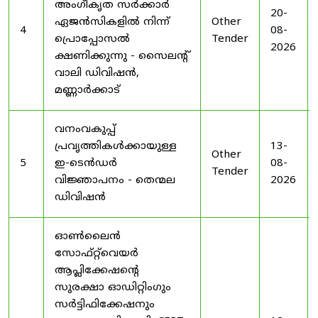
അംഗീകൃത സർക്കാർ
20-
ഏജൻസികളിൽ നിന്ന്
Other
4
08-
പ്രൊപ്പോസൽ
Tender
2026
ക്ഷണിക്കുന്നു - സൈലന്റ്
വാലി ഡിവിഷൻ,
മണ്ണാർക്കാട്
വനംവകുപ്പ്
പ്രവൃത്തികൾക്കായുള്ള
13-
Other
5
ഇ-ടെൻഡർ
08-
Tender
വിജ്ഞാപനം - തെന്മല
2026
ഡിവിഷൻ
ഓൺലൈൻ
സോഫ്റ്റ്‌വെയർ
ആപ്ലിക്കേഷന്റെ
സുരക്ഷാ ഓഡിറ്റിംഗും
സർട്ടിഫിക്കേഷനും