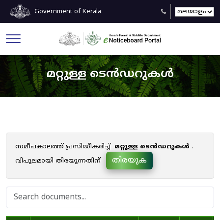
Government of Kerala
മറ്റുള്ള ടെൻഡറുകൾ
സമീപകാലത്ത് പ്രസിദ്ധീകരിച്ച്
മറ്റുള്ള ടെൻഡറുകൾ
.
തിരയുക
വിപുലമായി തിരയുന്നതിന്