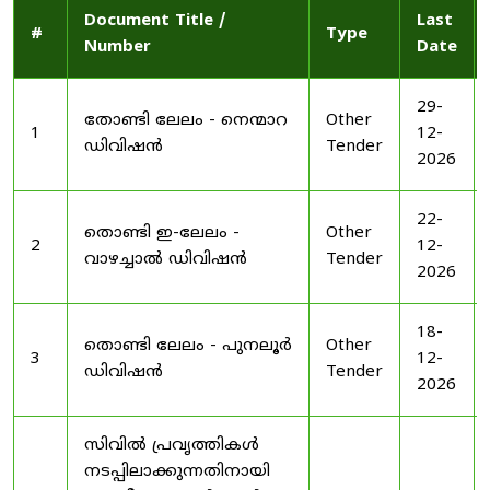
Document Title /
Last
#
Type
Number
Date
29-
തോണ്ടി ലേലം - നെന്മാറ
Other
1
12-
ഡിവിഷൻ
Tender
2026
22-
തൊണ്ടി ഇ-ലേലം -
Other
2
12-
വാഴച്ചാൽ ഡിവിഷൻ
Tender
2026
18-
തൊണ്ടി ലേലം - പുനലൂർ
Other
3
12-
ഡിവിഷൻ
Tender
2026
സിവിൽ പ്രവൃത്തികൾ
നടപ്പിലാക്കുന്നതിനായി