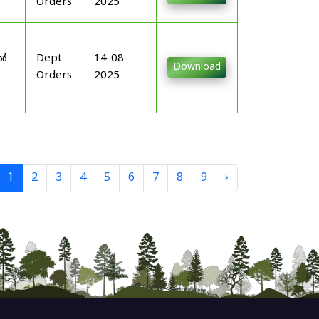
Orders
2025
-
ിൽ
Dept
14-08-
Download
Orders
2025
1
2
3
4
5
6
7
8
9
›