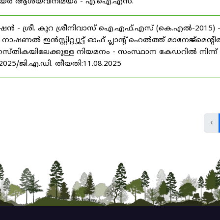
് കരിയർ ആശയവിനിമയം - എ.ഐ.എസ്.
ൻ - ശ്രീ. കുറ ശ്രീനിവാസ് ഐ.എഫ്.എസ് (കെ.എൽ-2015) 
ൽ ഇൻസ്റ്റിറ്റ്യൂട്ട് ഓഫ് പ്ലാന്റ് ഹെൽത്ത് മാനേജ്‌മെന്റ
 തസ്തികയിലേക്കുള്ള നിയമനം - സംസ്ഥാന കേഡറിൽ നിന്ന്
/2025/ജി.എ.ഡി. തീയതി:11.08.2025
‹