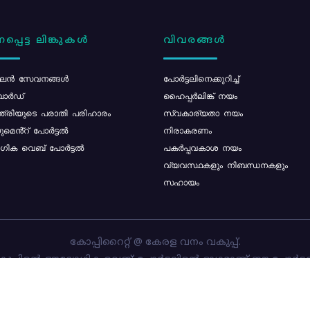
പ്പെട്ട ലിങ്കുകൾ
വിവരങ്ങൾ
ൻ സേവനങ്ങൾ
പോര്‍ട്ടലിനെക്കുറിച്ച്
ോർഡ്
ഹൈപ്പർലിങ്ക് നയം
്ത്രിയുടെ പരാതി പരിഹാരം
സ്വകാര്യതാ നയം
മെൻ്റ് പോർട്ടൽ
നിരാകരണം
ിക വെബ് പോർട്ടൽ
പകർപ്പവകാശ നയം
വ്യവസ്ഥകളും നിബന്ധനകളും
സഹായം
കോപ്പിറൈറ്റ് @ കേരള വനം വകുപ്പ്.
പ്പിന്റെ ഔദ്യോഗിക വെബ്-പോർട്ടലിന്റെ ഭാഗമാണ് ഈ പോർട്ട
ത്തിന്റെ ഉടമസ്ഥാവകാശം കേരള വനം വകുപ്പിനാണ്. പോർട്ടൽ 
ചെയ്തിട്ടുള്ളത്
സി-ഡിറ്റ്
ആണ്.