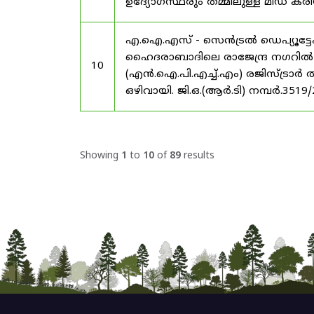
ഉദ്യോഗസ്ഥരും തമ്മിലുള്ള മിഡ
എ.ഐ.എസ് - സെൻട്രൽ ഡെപ്യൂട്ടേഷ
ഹൈദരാബാദിലെ രാജേന്ദ്ര നഗറിൽ നാഷണ
10
(എൻ.ഐ.പി.എച്ച്.എം) രജിസ്ട്രാർ
ഒഴിവായി. ജി.ഒ.(ആർ.ടി) നമ്പർ.3519
Showing
1
to
10
of
89
results