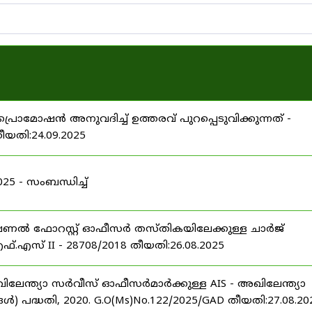
പ്രൊമോഷൻ അനുവദിച്ച് ഉത്തരവ് പുറപ്പെടുവിക്കുന്നത് -
തീയതി:24.09.2025
 - സംബന്ധിച്ച്
ഷണൽ ഫോറസ്റ്റ് ഓഫീസർ തസ്തികയിലേക്കുള്ള ചാർജ്
്.എസ് II - 28708/2018 തീയതി:26.08.2025
ിലേന്ത്യാ സർവീസ് ഓഫീസർമാർക്കുള്ള AIS - അഖിലേന്ത്യാ
പദ്ധതി, 2020. G.O(Ms)No.122/2025/GAD തീയതി:27.08.20