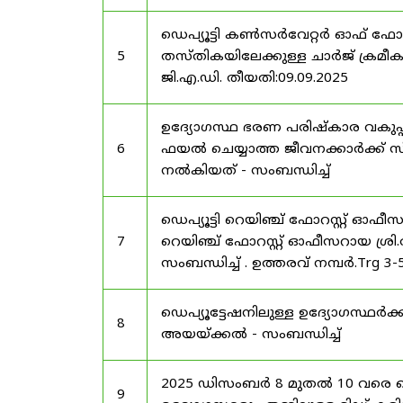
ഡെപ്യൂട്ടി കൺസർവേറ്റർ ഓഫ് ഫോ
5
തസ്തികയിലേക്കുള്ള ചാർജ് ക്രമീകര
ജി.എ.ഡി. തീയതി:09.09.2025
ഉദ്യോഗസ്ഥ ഭരണ പരിഷ്കാര വകുപ്പ്
6
ഫയൽ ചെയ്യാത്ത ജീവനക്കാർക്ക് സ്
നൽകിയത് - സംബന്ധിച്ച്
ഡെപ്യൂട്ടി റെയിഞ്ച് ഫോറസ്റ്റ് ഓഫ
7
റെയിഞ്ച് ഫോറസ്റ്റ് ഓഫീസറായ ശ്രി.
സംബന്ധിച്ച് . ഉത്തരവ് നമ്പർ.Trg 3
ഡെപ്യൂട്ടേഷനിലുള്ള ഉദ്യോഗസ്ഥർക്ക
8
അയയ്ക്കൽ - സംബന്ധിച്ച്
2025 ഡിസംബർ 8 മുതൽ 10 വരെ
9