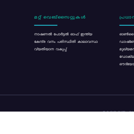
മറ്റ് വെബ്സൈറ്റുകൾ
പ്രധാന
നാഷണൽ പോർട്ടൽ ഓഫ് ഇന്ത്യ
ഓൺലൈ
കേന്ദ്ര വനം പരിസ്ഥിതി കാലാവസ്ഥ
ഡാഷ്ബ
വ്യതിയാന വകുപ്പ്
മുഖ്യമന
ഡോക്യു
ഔദ്യോഗ
കേരള വനം വകു
ഉള്ളടക്ക