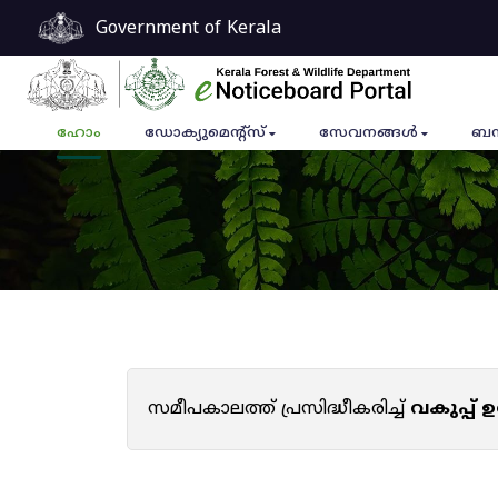
Government of Kerala
ഹോം
ഡോക്യുമെൻ്റ്സ്
സേവനങ്ങൾ
ബന
സമീപകാലത്ത് പ്രസിദ്ധീകരിച്ച്
വകുപ്പ്