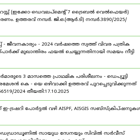
റസ്റ്റ് (ഇക്കോ-ഡെവലപ്മെന്റ് 7 ട്രൈബൽ വെൽഫെയർ)
ണം. ഉത്തരവ് നമ്പർ. ജി.ഒ.(ആർ.ടി) നമ്പർ.3890/2025/
 - ജീവനകാര്യം - 2024 വർഷത്തെ സ്വത്ത് വിവര പത്രിക
പാർക്ക് മുഖാന്തിരം ഫയൽ ചെയ്യുന്നതിനായി സമയം നീട്ടി
ീസർമാരുടെ 3 മാസത്തെ പ്രാഥമിക പരിശീലനം - ഡെപ്യൂട്ടി
രമേശൻ കെ - യെ ഒഴിവാക്കി ഉത്തരവ് പുറപ്പെടുവിക്കുന്നത്
-56519/2024 തീയതി:17.10.2025
് ഇ-ട്രഷറി പോർട്ടൽ വഴി AISPF, AISGIS സബ്‌സ്‌ക്രിപ്‌ഷനുക
 ഡെഡ്രാഡൂണിൽ സായുധ സേനയും സിവിൽ സർവീസ്