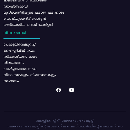
ഓൺലൈൻ സേവനങ്ങൾ
ഡാഷ്ബോർഡ്
മുഖ്യമന്ത്രിയുടെ പരാതി പരിഹാരം
ഡോക്യുമെൻ്റ് പോർട്ടൽ
ഔദ്യോഗിക വെബ് പോർട്ടൽ
വിവരങ്ങൾ
പോര്‍ട്ടലിനെക്കുറിച്ച്
ഹൈപ്പർലിങ്ക് നയം
സ്വകാര്യതാ നയം
നിരാകരണം
പകർപ്പവകാശ നയം
വ്യവസ്ഥകളും നിബന്ധനകളും
സഹായം
കോപ്പിറൈറ്റ് @ കേരള വനം വകുപ്പ്.
കേരള വനം വകുപ്പിന്റെ ഔദ്യോഗിക വെബ്-പോർട്ടലിന്റെ ഭാഗമാണ് ഈ