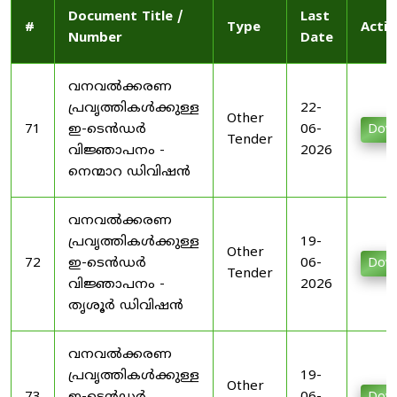
Document Title /
Last
#
Type
Actio
Number
Date
വനവൽക്കരണ
പ്രവൃത്തികൾക്കുള്ള
22-
Other
71
ഇ-ടെൻഡർ
06-
Dow
Tender
വിജ്ഞാപനം -
2026
നെന്മാറ ഡിവിഷൻ
വനവൽക്കരണ
പ്രവൃത്തികൾക്കുള്ള
19-
Other
72
ഇ-ടെൻഡർ
06-
Dow
Tender
വിജ്ഞാപനം -
2026
തൃശൂർ ഡിവിഷൻ
വനവൽക്കരണ
പ്രവൃത്തികൾക്കുള്ള
19-
Other