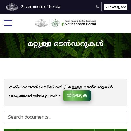
Government of Kerala
മറ്റുള്ള ടെൻഡറുകൾ
സമീപകാലത്ത് പ്രസിദ്ധീകരിച്ച്
മറ്റുള്ള ടെൻഡറുകൾ
.
തിരയുക
വിപുലമായി തിരയുന്നതിന്