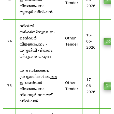
73
ഇ-ടെൻഡർ
06-
Dow
Tender
വിജ്ഞാപനം -
2026
തൃശൂർ ഡിവിഷൻ
സിവിൽ
വർക്ക്സിനുള്ള ഇ-
18-
ടെൻഡർ
Other
74
06-
Dow
വിജ്ഞാപനം -
Tender
2026
വന്യജീവി വിഭാഗം,
തിരുവനന്തപുരം
വനവൽക്കരണ
പ്രവൃത്തികൾക്കുള്ള
17-
ഇ-ടെൻഡർ
Other
75
06-
Dow
വിജ്ഞാപനം -
Tender
2026
നിലമ്പൂർ സൗത്ത്
ഡിവിഷൻ