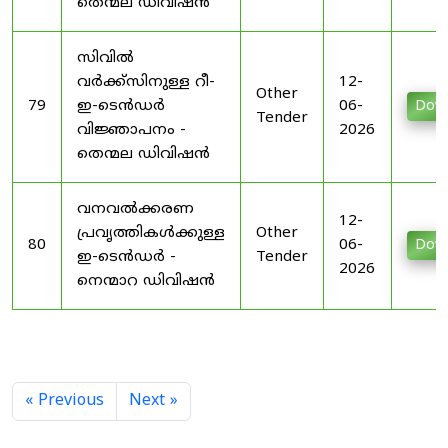
തെന്മല ഡിവിഷൻ
സിവിൽ
വർക്ക്സിനുള്ള റീ-
12-
Other
79
ഇ-ടെൻഡർ
06-
Dow
Tender
വിജ്ഞാപനം -
2026
തെന്മല ഡിവിഷൻ
വനവൽക്കരണ
12-
പ്രവൃത്തികൾക്കുള്ള
Other
80
06-
Dow
ഇ-ടെൻഡർ -
Tender
2026
നെന്മാറ ഡിവിഷൻ
« Previous
Next »