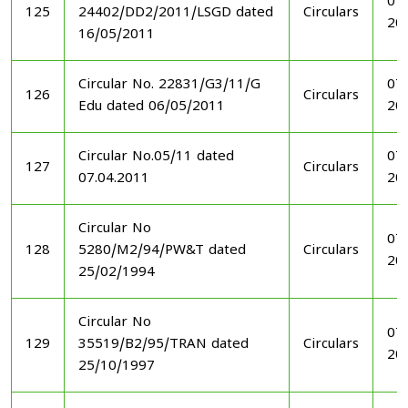
07
125
24402/DD2/2011/LSGD dated
Circulars
20
16/05/2011
Circular No. 22831/G3/11/G
07
126
Circulars
Edu dated 06/05/2011
20
Circular No.05/11 dated
07
127
Circulars
07.04.2011
20
Circular No
07
128
5280/M2/94/PW&T dated
Circulars
20
25/02/1994
Circular No
07
129
35519/B2/95/TRAN dated
Circulars
20
25/10/1997