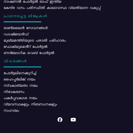
നാഷണൽ പോർട്ടൽ ഓഫ് ഇന്ത്യ
കേന്ദ്ര വനം പരിസ്ഥിതി കാലാവസ്ഥ വ്യതിയാന വകുപ്പ്
പ്രധാനപ്പെട്ട ലിങ്കുകൾ
ഓൺലൈൻ സേവനങ്ങൾ
ഡാഷ്ബോർഡ്
മുഖ്യമന്ത്രിയുടെ പരാതി പരിഹാരം
ഡോക്യുമെൻ്റ് പോർട്ടൽ
ഔദ്യോഗിക വെബ് പോർട്ടൽ
വിവരങ്ങൾ
പോര്‍ട്ടലിനെക്കുറിച്ച്
ഹൈപ്പർലിങ്ക് നയം
സ്വകാര്യതാ നയം
നിരാകരണം
പകർപ്പവകാശ നയം
വ്യവസ്ഥകളും നിബന്ധനകളും
സഹായം