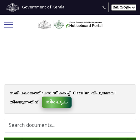
Government of Kerala
Circular
സമീപകാലത്ത് പ്രസിദ്ധീകരിച്ച്
Circular
. വിപുലമായി
തിരയുക
തിരയുന്നതിന്