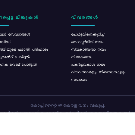
പ്പെട്ട ലിങ്കുകൾ
വിവരങ്ങൾ
ൻ സേവനങ്ങൾ
പോര്‍ട്ടലിനെക്കുറിച്ച്
ോർഡ്
ഹൈപ്പർലിങ്ക് നയം
്ത്രിയുടെ പരാതി പരിഹാരം
സ്വകാര്യതാ നയം
മെൻ്റ് പോർട്ടൽ
നിരാകരണം
ിക വെബ് പോർട്ടൽ
പകർപ്പവകാശ നയം
വ്യവസ്ഥകളും നിബന്ധനകളും
സഹായം
കോപ്പിറൈറ്റ് @ കേരള വനം വകുപ്പ്.
പ്പിന്റെ ഔദ്യോഗിക വെബ്-പോർട്ടലിന്റെ ഭാഗമാണ് ഈ പോർട്ട
ത്തിന്റെ ഉടമസ്ഥാവകാശം കേരള വനം വകുപ്പിനാണ്. പോർട്ടൽ 
ചെയ്തിട്ടുള്ളത്
സി-ഡിറ്റ്
ആണ്.