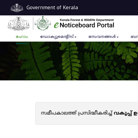
Government of Kerala
ഹോം
ഡോക്യുമെൻ്റ്സ്
സേവനങ്ങൾ
ബന
സമീപകാലത്ത് പ്രസിദ്ധീകരിച്ച്
വകുപ്പ്