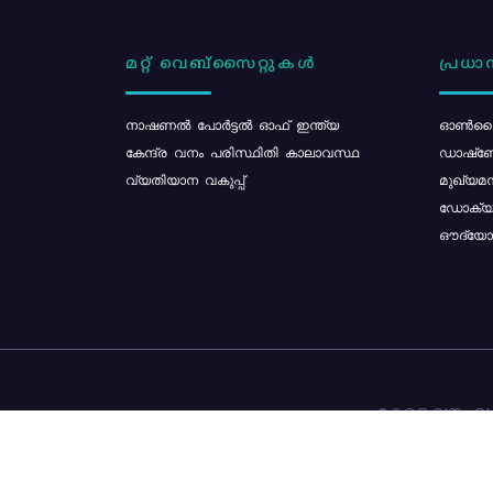
മറ്റ് വെബ്സൈറ്റുകൾ
പ്രധാന
നാഷണൽ പോർട്ടൽ ഓഫ് ഇന്ത്യ
ഓൺലൈ
കേന്ദ്ര വനം പരിസ്ഥിതി കാലാവസ്ഥ
ഡാഷ്ബ
വ്യതിയാന വകുപ്പ്
മുഖ്യമന
ഡോക്യു
ഔദ്യോഗ
കേരള വനം വകു
ഉള്ളടക്ക