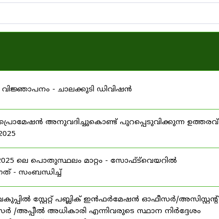
 വിജ്ഞാപനം - ചാലക്കുടി ഡിവിഷൻ
പ്രൊമേഷൻ അനുവദിച്ചുകൊണ്ട് പുറപ്പെടുവിക്കുന്ന ഉത്തരവ്
2025
5 ലെ പൊതുസ്ഥലം മാറ്റം - സോഫ്ട്‍വെയറിൽ
നത് - സംബന്ധിച്ച്
പ്പിൽ സ്റ്റേറ്റ് പബ്ലിക് ഇൻഫർമേഷൻ ഓഫീസർ/അസിസ്റ്റന്റ്
ീസർ /അപ്പീൽ അധികാരി എന്നിവരുടെ സ്ഥാന നിർദ്ദേശം