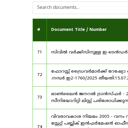
#
Document Title / Number
71
സിവിൽ വർക്ക്സിനുള്ള ഇ-ടെൻഡർ
ഫോറസ്റ്റ് ഡ്രൈവർമാർക്ക് റേഷ്യോ 
72
.നമ്പർ ഇ2-1760/2025 തീയതി:15.07.
ഓൺലൈൻ ജനറൽ ട്രാൻസ്ഫർ - 202
73
സീനിയോറിറ്റി ലിസ്റ്റ് പരിശോധിക്കുന്
വിവരാവകാശ നിയമം 2005 - വനം വകു
സ്റ്റേറ്റ് പബ്ലിക് ഇൻഫർമേഷൻ ഓഫ
74