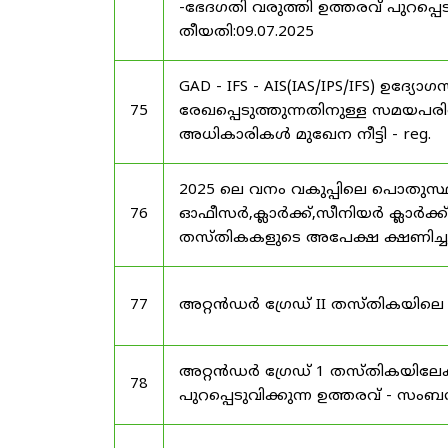
-ഭേദഗതി വരുത്തി ഉത്തരവ് പുറപ്പെടു
തീയതി:09.07.2025
GAD - IFS - AIS(IAS/IPS/IFS) ഉദ
75
രേഖപ്പെടുത്തുന്നതിനുള്ള സമയപ
അധികാരികൾ മുഖേന നീട്ടി - reg.
2025 ലെ വനം വകുപ്പിലെ പൊതുസ്
76
ഓഫീസർ,ക്ലാർക്ക്,സീനിയർ ക്ലാർക്ക്,ട
തസ്തികകളുടെ അപേക്ഷ ക്ഷണിച്ചുകൊ
77
അറ്റൻഡർ ഗ്രേഡ് II തസ്തികയിലെ ഒഴ
അറ്റൻഡർ ഗ്രേഡ് 1 തസ്തികയിലേക
78
പുറപ്പെടുവിക്കുന്ന ഉത്തരവ് - സംബന്