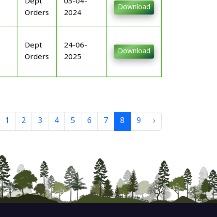
Dept
03-04-
Download
Orders
2024
Dept
24-06-
Download
Orders
2025
1
2
3
4
5
6
7
8
9
›