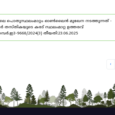
25 ലെ പൊതുസ്ഥലംമാറ്റം ഓൺലൈൻ മുഖേന നടത്തുന്നത് -
ഫീസർ തസ്തികയുടെ കരട് സ്ഥലംമാറ്റ ഉത്തരവ്
 നമ്പർ.ഇ3-9668/2024(3) തീയതി:23.06.2025
‹