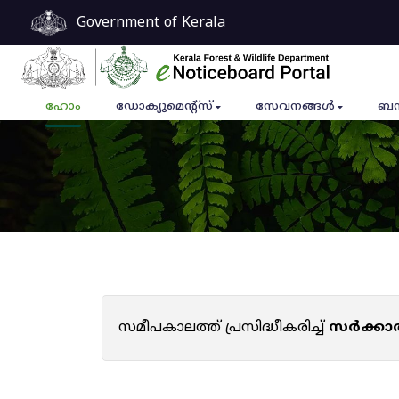
Government of Kerala
ഹോം
ഡോക്യുമെൻ്റ്സ്
സേവനങ്ങൾ
ബന
സമീപകാലത്ത് പ്രസിദ്ധീകരിച്ച്
സർക്കാ