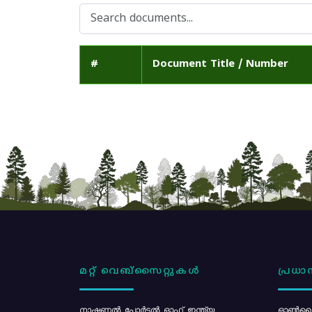
#
Document Title / Number
മറ്റ് വെബ്സൈറ്റുകൾ
പ്രധാന
നാഷണൽ പോർട്ടൽ ഓഫ് ഇന്ത്യ
ഓൺലൈ