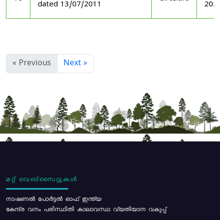
dated 13/07/2011
202
« Previous
Next »
മറ്റ് വെബ്സൈറ്റുകൾ
നാഷണൽ പോർട്ടൽ ഓഫ് ഇന്ത്യ
കേന്ദ്ര വനം പരിസ്ഥിതി കാലാവസ്ഥ വ്യതിയാന വകുപ്പ്