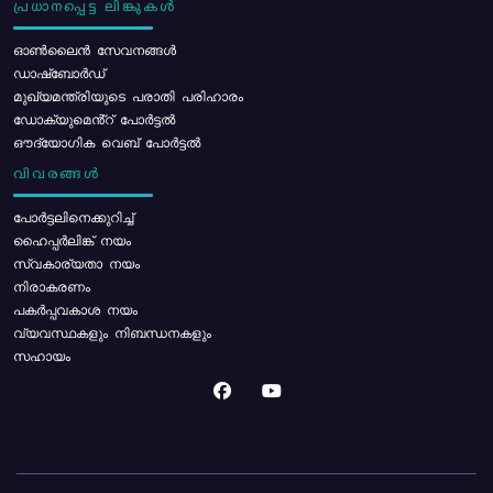
പ്രധാനപ്പെട്ട ലിങ്കുകൾ
ഓൺലൈൻ സേവനങ്ങൾ
ഡാഷ്ബോർഡ്
മുഖ്യമന്ത്രിയുടെ പരാതി പരിഹാരം
ഡോക്യുമെൻ്റ് പോർട്ടൽ
ഔദ്യോഗിക വെബ് പോർട്ടൽ
വിവരങ്ങൾ
പോര്‍ട്ടലിനെക്കുറിച്ച്
ഹൈപ്പർലിങ്ക് നയം
സ്വകാര്യതാ നയം
നിരാകരണം
പകർപ്പവകാശ നയം
വ്യവസ്ഥകളും നിബന്ധനകളും
സഹായം