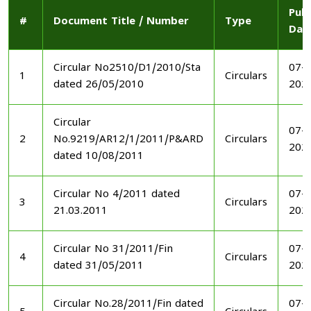
Publ
#
Document Title / Number
Type
Dat
Circular No2510/D1/2010/Sta
07-1
1
Circulars
dated 26/05/2010
202
Circular
07-1
2
No.9219/AR12/1/2011/P&ARD
Circulars
202
dated 10/08/2011
Circular No 4/2011 dated
07-1
3
Circulars
21.03.2011
202
Circular No 31/2011/Fin
07-1
4
Circulars
dated 31/05/2011
202
Circular No.28/2011/Fin dated
07-1