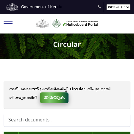
Government of Kerala
Circular
സമീപകാലത്ത് പ്രസിദ്ധീകരിച്ച്
Circular
. വിപുലമായി
തിരയുക
തിരയുന്നതിന്