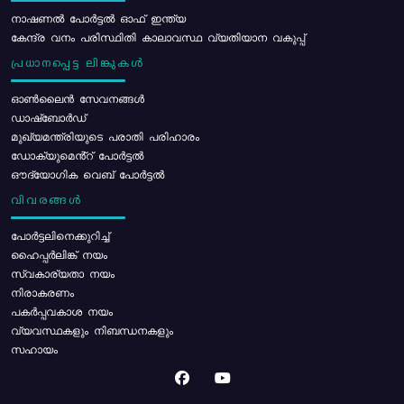
നാഷണൽ പോർട്ടൽ ഓഫ് ഇന്ത്യ
കേന്ദ്ര വനം പരിസ്ഥിതി കാലാവസ്ഥ വ്യതിയാന വകുപ്പ്
പ്രധാനപ്പെട്ട ലിങ്കുകൾ
ഓൺലൈൻ സേവനങ്ങൾ
ഡാഷ്ബോർഡ്
മുഖ്യമന്ത്രിയുടെ പരാതി പരിഹാരം
ഡോക്യുമെൻ്റ് പോർട്ടൽ
ഔദ്യോഗിക വെബ് പോർട്ടൽ
വിവരങ്ങൾ
പോര്‍ട്ടലിനെക്കുറിച്ച്
ഹൈപ്പർലിങ്ക് നയം
സ്വകാര്യതാ നയം
നിരാകരണം
പകർപ്പവകാശ നയം
വ്യവസ്ഥകളും നിബന്ധനകളും
സഹായം