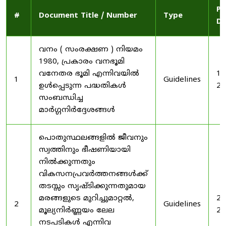
Pu
#
Document Title / Number
Type
Da
വനം ( സംരക്ഷണ ) നിയമം
1980, പ്രകാരം വനഭൂമി
വനേതര ഭൂമി എന്നിവയിൽ
19
1
Guidelines
ഉൾപ്പെടുന്ന പദ്ധതികൾ
20
സംബന്ധിച്ച
മാർഗ്ഗനിർദ്ദേശങ്ങൾ
പൊതുസ്ഥലങ്ങളിൽ ജീവനും
സ്വത്തിനും ഭീഷണിയായി
നിൽക്കുന്നതും
വികസനപ്രവർത്തനങ്ങൾക്ക്
തടസ്സം സൃഷ്ടിക്കുന്നതുമായ
മരങ്ങളുടെ മുറിച്ചുമാറ്റൽ,
20
2
Guidelines
മൂല്യനിർണ്ണയം ലേല
20
നടപടികൾ എന്നിവ