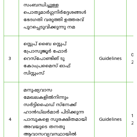
സംബന്ധിച്ചുള്ള
പൊതുമാർഗ്ഗനിർദ്ദേശങ്ങൾ
ഭേദഗതി വരുത്തി ഉത്തരവ്
പുറപ്പെടുവിക്കുന്നു നമ
സ്റ്റെപ് ബൈ സ്റ്റെപ്
പ്രോസുജൂർ ഫോർ
03
3
റെസ്‌പോണ്ടിങ് ടു
Guidelines
20
കോംപ്രമൈസ് ഓഫ്
സിസ്റ്റംസ്
മനുഷ്യവാസ
മേഖലകളിൽനിന്നും
സർട്ടിഫൈഡ് സ്നേക്ക്
ഹാൻഡ്‌ലർമാർ പിടിക്കുന്ന
19
4
പാമ്പുകളെ സുരക്ഷിതമായി
Guidelines
20
അവയുടെ തനതു
ആവാസവ്യവസ്ഥായിൽ