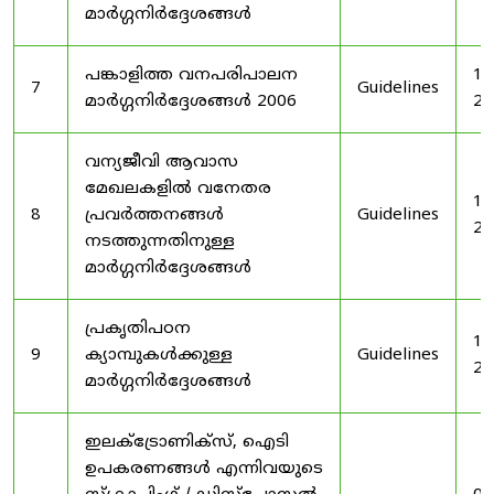
മാർഗ്ഗനിർദ്ദേശങ്ങൾ
പങ്കാളിത്ത വനപരിപാലന
19
7
Guidelines
മാർഗ്ഗനിർദ്ദേശങ്ങൾ 2006
20
വന്യജീവി ആവാസ
മേഖലകളിൽ വനേതര
19
8
പ്രവർത്തനങ്ങൾ
Guidelines
20
നടത്തുന്നതിനുള്ള
മാർഗ്ഗനിർദ്ദേശങ്ങൾ
പ്രകൃതിപഠന
19
9
ക്യാമ്പുകൾക്കുള്ള
Guidelines
20
മാർഗ്ഗനിർദ്ദേശങ്ങൾ
ഇലക്‌ട്രോണിക്‌സ്, ഐടി
ഉപകരണങ്ങൾ എന്നിവയുടെ