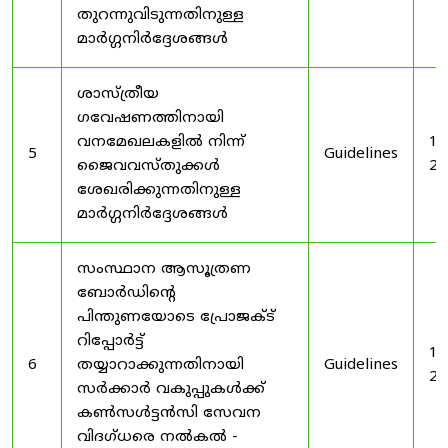
തുറന്നുവിടുന്നതിനുള്ള
മാർഗ്ഗനിർദ്ദേശങ്ങൾ
ശാസ്ത്രീയ
ഗവേഷണത്തിനായി
വനമേഖലകളിൽ നിന്ന്
19
5
Guidelines
ജൈവവസ്തുക്കൾ
20
ശേഖരിക്കുന്നതിനുള്ള
മാർഗ്ഗനിർദ്ദേശങ്ങൾ
സംസ്ഥാന ആസൂത്രണ
ബോർഡിൻ്റെ
പിന്തുണയോടെ പ്രോജക്ട്
റിപ്പോർട്ട്
19
6
തയ്യാറാക്കുന്നതിനായി
Guidelines
20
സർക്കാർ വകുപ്പുകൾക്ക്
കൺസൾട്ടൻസി സേവന
വിദഗ്ധരെ നൽകൽ -