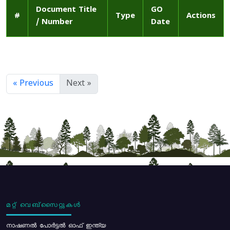
Document Title
GO
#
Type
Actions
/ Number
Date
« Previous
Next »
മറ്റ് വെബ്സൈറ്റുകൾ
നാഷണൽ പോർട്ടൽ ഓഫ് ഇന്ത്യ