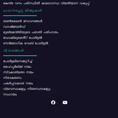
കേന്ദ്ര വനം പരിസ്ഥിതി കാലാവസ്ഥ വ്യതിയാന വകുപ്പ്
പ്രധാനപ്പെട്ട ലിങ്കുകൾ
ഓൺലൈൻ സേവനങ്ങൾ
ഡാഷ്ബോർഡ്
മുഖ്യമന്ത്രിയുടെ പരാതി പരിഹാരം
ഡോക്യുമെൻ്റ് പോർട്ടൽ
ഔദ്യോഗിക വെബ് പോർട്ടൽ
വിവരങ്ങൾ
പോര്‍ട്ടലിനെക്കുറിച്ച്
ഹൈപ്പർലിങ്ക് നയം
സ്വകാര്യതാ നയം
നിരാകരണം
പകർപ്പവകാശ നയം
വ്യവസ്ഥകളും നിബന്ധനകളും
സഹായം