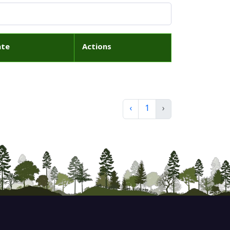
ate
Actions
‹
1
›