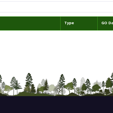
Type
GO D