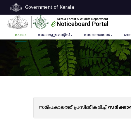
Government of Kerala
ഹോം
ഡോക്യുമെൻ്റ്സ്
സേവനങ്ങൾ
ബന
സമീപകാലത്ത് പ്രസിദ്ധീകരിച്ച്
സർക്കാ