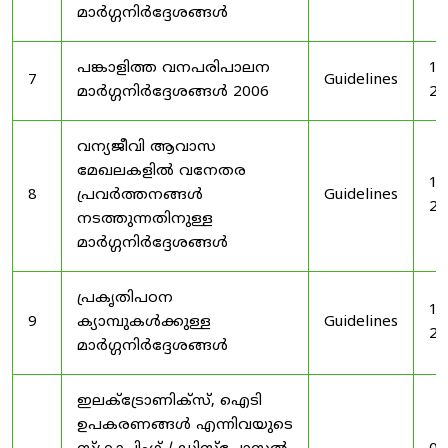
മാർഗ്ഗനിർദ്ദേശങ്ങൾ
പങ്കാളിത്ത വനപരിപാലന
19
7
Guidelines
മാർഗ്ഗനിർദ്ദേശങ്ങൾ 2006
20
വന്യജീവി ആവാസ
മേഖലകളിൽ വനേതര
19
8
പ്രവർത്തനങ്ങൾ
Guidelines
20
നടത്തുന്നതിനുള്ള
മാർഗ്ഗനിർദ്ദേശങ്ങൾ
പ്രകൃതിപഠന
19
9
ക്യാമ്പുകൾക്കുള്ള
Guidelines
20
മാർഗ്ഗനിർദ്ദേശങ്ങൾ
ഇലക്‌ട്രോണിക്‌സ്, ഐടി
ഉപകരണങ്ങൾ എന്നിവയുടെ