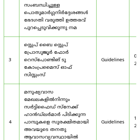
സംബന്ധിച്ചുള്ള
പൊതുമാർഗ്ഗനിർദ്ദേശങ്ങൾ
ഭേദഗതി വരുത്തി ഉത്തരവ്
പുറപ്പെടുവിക്കുന്നു നമ
സ്റ്റെപ് ബൈ സ്റ്റെപ്
പ്രോസുജൂർ ഫോർ
03
3
റെസ്‌പോണ്ടിങ് ടു
Guidelines
20
കോംപ്രമൈസ് ഓഫ്
സിസ്റ്റംസ്
മനുഷ്യവാസ
മേഖലകളിൽനിന്നും
സർട്ടിഫൈഡ് സ്നേക്ക്
ഹാൻഡ്‌ലർമാർ പിടിക്കുന്ന
19
4
പാമ്പുകളെ സുരക്ഷിതമായി
Guidelines
20
അവയുടെ തനതു
ആവാസവ്യവസ്ഥായിൽ