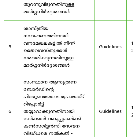
തുറന്നുവിടുന്നതിനുള്ള
മാർഗ്ഗനിർദ്ദേശങ്ങൾ
ശാസ്ത്രീയ
ഗവേഷണത്തിനായി
വനമേഖലകളിൽ നിന്ന്
19
5
Guidelines
ജൈവവസ്തുക്കൾ
20
ശേഖരിക്കുന്നതിനുള്ള
മാർഗ്ഗനിർദ്ദേശങ്ങൾ
സംസ്ഥാന ആസൂത്രണ
ബോർഡിൻ്റെ
പിന്തുണയോടെ പ്രോജക്ട്
റിപ്പോർട്ട്
19
6
തയ്യാറാക്കുന്നതിനായി
Guidelines
20
സർക്കാർ വകുപ്പുകൾക്ക്
കൺസൾട്ടൻസി സേവന
വിദഗ്ധരെ നൽകൽ -