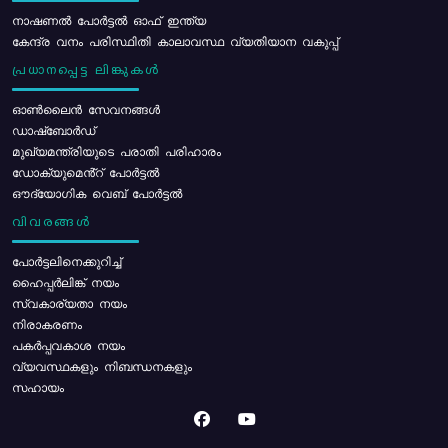
നാഷണൽ പോർട്ടൽ ഓഫ് ഇന്ത്യ
കേന്ദ്ര വനം പരിസ്ഥിതി കാലാവസ്ഥ വ്യതിയാന വകുപ്പ്
പ്രധാനപ്പെട്ട ലിങ്കുകൾ
ഓൺലൈൻ സേവനങ്ങൾ
ഡാഷ്ബോർഡ്
മുഖ്യമന്ത്രിയുടെ പരാതി പരിഹാരം
ഡോക്യുമെൻ്റ് പോർട്ടൽ
ഔദ്യോഗിക വെബ് പോർട്ടൽ
വിവരങ്ങൾ
പോര്‍ട്ടലിനെക്കുറിച്ച്
ഹൈപ്പർലിങ്ക് നയം
സ്വകാര്യതാ നയം
നിരാകരണം
പകർപ്പവകാശ നയം
വ്യവസ്ഥകളും നിബന്ധനകളും
സഹായം