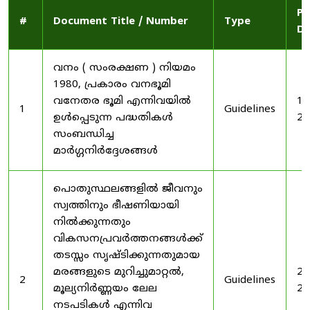
Pu
#
Document Title / Number
Type
Da
വനം ( സംരക്ഷണ ) നിയമം
1980, പ്രകാരം വനഭൂമി
വനേതര ഭൂമി എന്നിവയിൽ
19
1
Guidelines
ഉൾപ്പെടുന്ന പദ്ധതികൾ
20
സംബന്ധിച്ച
മാർഗ്ഗനിർദ്ദേശങ്ങൾ
പൊതുസ്ഥലങ്ങളിൽ ജീവനും
സ്വത്തിനും ഭീഷണിയായി
നിൽക്കുന്നതും
വികസനപ്രവർത്തനങ്ങൾക്ക്
തടസ്സം സൃഷ്ടിക്കുന്നതുമായ
മരങ്ങളുടെ മുറിച്ചുമാറ്റൽ,
20
2
Guidelines
മൂല്യനിർണ്ണയം ലേല
20
നടപടികൾ എന്നിവ