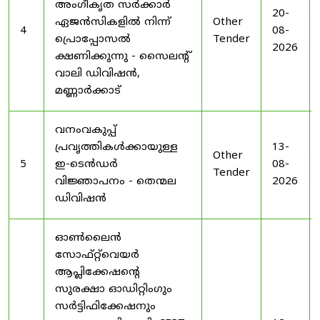
അംഗീകൃത സർക്കാർ
20-
ഏജൻസികളിൽ നിന്ന്
Other
4
08-
പ്രൊപ്പോസൽ
Tender
2026
ക്ഷണിക്കുന്നു - സൈലന്റ്
വാലി ഡിവിഷൻ,
മണ്ണാർക്കാട്
വനംവകുപ്പ്
പ്രവൃത്തികൾക്കായുള്ള
13-
Other
5
ഇ-ടെൻഡർ
08-
Tender
വിജ്ഞാപനം - തെന്മല
2026
ഡിവിഷൻ
ഓൺലൈൻ
സോഫ്റ്റ്‌വെയർ
ആപ്ലിക്കേഷന്റെ
സുരക്ഷാ ഓഡിറ്റിംഗും
സർട്ടിഫിക്കേഷനും