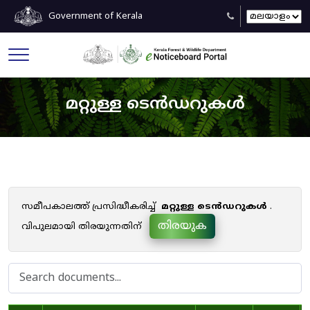
Government of Kerala
മറ്റുള്ള ടെൻഡറുകൾ
സമീപകാലത്ത് പ്രസിദ്ധീകരിച്ച്
മറ്റുള്ള ടെൻഡറുകൾ
.
തിരയുക
വിപുലമായി തിരയുന്നതിന്