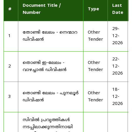
Document Title /
Last
#
Type
Number
Date
29-
തോണ്ടി ലേലം - നെന്മാറ
Other
1
12-
ഡിവിഷൻ
Tender
2026
22-
തൊണ്ടി ഇ-ലേലം -
Other
2
12-
വാഴച്ചാൽ ഡിവിഷൻ
Tender
2026
18-
തൊണ്ടി ലേലം - പുനലൂർ
Other
3
12-
ഡിവിഷൻ
Tender
2026
സിവിൽ പ്രവൃത്തികൾ
നടപ്പിലാക്കുന്നതിനായി