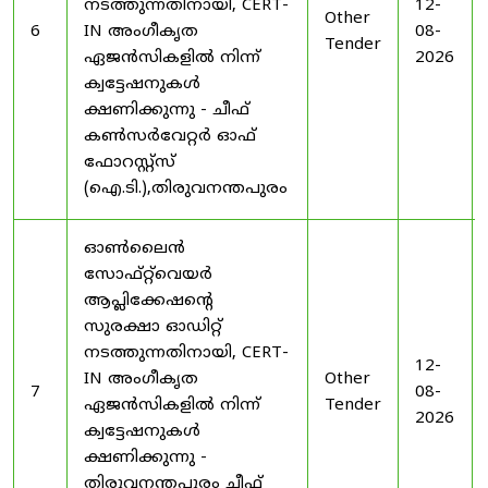
നടത്തുന്നതിനായി, CERT-
12-
Other
6
IN അംഗീകൃത
08-
Tender
ഏജൻസികളിൽ നിന്ന്
2026
ക്വട്ടേഷനുകൾ
ക്ഷണിക്കുന്നു - ചീഫ്
കൺസർവേറ്റർ ഓഫ്
ഫോറസ്റ്റ്സ്
(ഐ.ടി.),തിരുവനന്തപുരം
ഓൺലൈൻ
സോഫ്റ്റ്‌വെയർ
ആപ്ലിക്കേഷന്റെ
സുരക്ഷാ ഓഡിറ്റ്
നടത്തുന്നതിനായി, CERT-
12-
IN അംഗീകൃത
Other
7
08-
ഏജൻസികളിൽ നിന്ന്
Tender
2026
ക്വട്ടേഷനുകൾ
ക്ഷണിക്കുന്നു -
തിരുവനന്തപുരം ചീഫ്