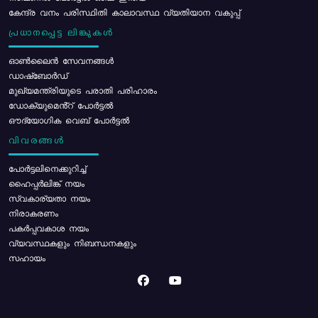
കേന്ദ്ര വനം പരിസ്ഥിതി കാലാവസ്ഥ വ്യതിയാന വകുപ്പ്
പ്രധാനപ്പെട്ട ലിങ്കുകൾ
ഓൺലൈൻ സേവനങ്ങൾ
ഡാഷ്ബോർഡ്
മുഖ്യമന്ത്രിയുടെ പരാതി പരിഹാരം
ഡോക്യുമെൻ്റ് പോർട്ടൽ
ഔദ്യോഗിക വെബ് പോർട്ടൽ
വിവരങ്ങൾ
പോര്‍ട്ടലിനെക്കുറിച്ച്
ഹൈപ്പർലിങ്ക് നയം
സ്വകാര്യതാ നയം
നിരാകരണം
പകർപ്പവകാശ നയം
വ്യവസ്ഥകളും നിബന്ധനകളും
സഹായം