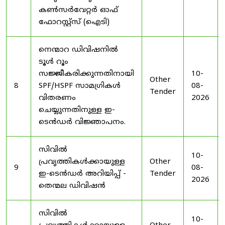
കൺസർവേറ്റർ ഓഫ്
ഫോറസ്റ്റ്സ് (ഐടി)
നെന്മാറ ഡിവിഷനിൽ
ടൂൾ റൂം
സജ്ജീകരിക്കുന്നതിനായി
10-
Other
8
SPF/HSPF സാമഗ്രികൾ
08-
Tender
വിതരണം
2026
ചെയ്യുന്നതിനുള്ള ഇ-
ടെൻഡർ വിജ്ഞാപനം.
സിവിൽ
10-
പ്രവൃത്തികൾക്കായുള്ള
Other
9
08-
ഇ-ടെൻഡർ അറിയിപ്പ് -
Tender
2026
തെന്മല ഡിവിഷൻ
സിവിൽ
10-