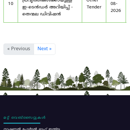
പ്രവൃത്തികൾക്കായുള്ള
Other
10
08-
ഇ-ടെൻഡർ അറിയിപ്പ് -
Tender
2026
തെന്മല ഡിവിഷൻ
« Previous
Next »
മറ്റ് വെബ്സൈറ്റുകൾ
നാഷണൽ പോർട്ടൽ ഓഫ് ഇന്ത്യ