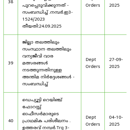
38
പുറപ്പെടുവിക്കുന്നത് -
Orders
2025
സംബന്ധിച്ച് .നമ്പർ.ഇ3-
1524/2023
തീയതി:24.09.2025
ജില്ലാ തലത്തിലും
സംസ്ഥാന തലത്തിലും
വന്യജീവി വാര
Dept
27-09-
39
മത്സരങ്ങൾ
Orders
2025
നടത്തുന്നതിനുള്ള
അന്തിമ നിർദ്ദേശങ്ങൾ -
സംബന്ധിച്ച്
ഡെപ്യൂട്ടി റെയിഞ്ച്
ഫോറസ്റ്റ്
ഓഫീസർമാരുടെ
Dept
04-10-
40
പ്രാഥമിക പരിശീലനം .
Orders
2025
ഉത്തരവ് നമ്പർ.Trg 3-