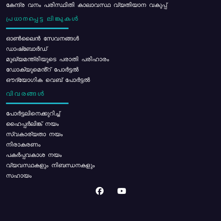
കേന്ദ്ര വനം പരിസ്ഥിതി കാലാവസ്ഥ വ്യതിയാന വകുപ്പ്
പ്രധാനപ്പെട്ട ലിങ്കുകൾ
ഓൺലൈൻ സേവനങ്ങൾ
ഡാഷ്ബോർഡ്
മുഖ്യമന്ത്രിയുടെ പരാതി പരിഹാരം
ഡോക്യുമെൻ്റ് പോർട്ടൽ
ഔദ്യോഗിക വെബ് പോർട്ടൽ
വിവരങ്ങൾ
പോര്‍ട്ടലിനെക്കുറിച്ച്
ഹൈപ്പർലിങ്ക് നയം
സ്വകാര്യതാ നയം
നിരാകരണം
പകർപ്പവകാശ നയം
വ്യവസ്ഥകളും നിബന്ധനകളും
സഹായം