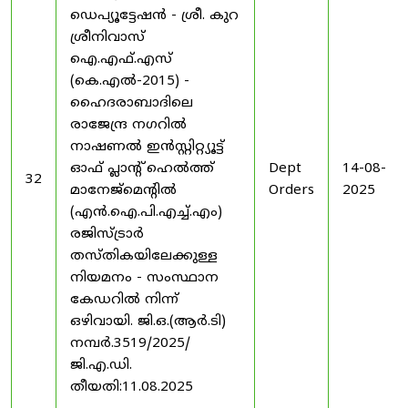
ഡെപ്യൂട്ടേഷൻ - ശ്രീ. കുറ
ശ്രീനിവാസ്
ഐ.എഫ്.എസ്
(കെ.എൽ-2015) -
ഹൈദരാബാദിലെ
രാജേന്ദ്ര നഗറിൽ
നാഷണൽ ഇൻസ്റ്റിറ്റ്യൂട്ട്
ഓഫ് പ്ലാന്റ് ഹെൽത്ത്
Dept
14-08-
32
മാനേജ്‌മെന്റിൽ
Orders
2025
(എൻ.ഐ.പി.എച്ച്.എം)
രജിസ്ട്രാർ
തസ്തികയിലേക്കുള്ള
നിയമനം - സംസ്ഥാന
കേഡറിൽ നിന്ന്
ഒഴിവായി. ജി.ഒ.(ആർ.ടി)
നമ്പർ.3519/2025/
ജി.എ.ഡി.
തീയതി:11.08.2025