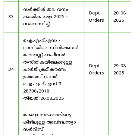
സർക്കിൾ തല വനം
Dept
20-08-
33
കായിക മേള 2025 -
Orders
2025
സംബന്ധിച്ച്
ഐ.എഫ്.എസ് -
റാന്നിയിലെ ഡിവിഷണൽ
ഫോറസ്റ്റ് ഓഫീസർ
തസ്തികയിലേക്കുള്ള
Dept
29-08-
34
ചാർജ് ക്രമീകരണം.
Orders
2025
ഉത്തരവ് നമ്പർ.
ഐ.എഫ്.എസ് II -
28708/2018
തീയതി:26.08.2025
കേരള സർക്കാരിന്റെ
കീഴിലുള്ള അഖിലേന്ത്യാ
സർവീസ്