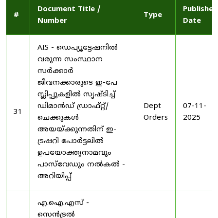
Document Title /
Published
#
Type
Number
Date
AIS - ഡെപ്യൂട്ടേഷനിൽ
വരുന്ന സംസ്ഥാന
സർക്കാർ
ജീവനക്കാരുടെ ഇ-പേ
സ്ലിപ്പുകളിൽ സൃഷ്ടിച്ച്
ഡിമാൻഡ് ഡ്രാഫ്റ്റ്/
Dept
07-11-
31
ചെക്കുകൾ
Orders
2025
അയയ്ക്കുന്നതിന് ഇ-
ട്രഷറി പോർട്ടലിൽ
ഉപയോക്തൃനാമവും
പാസ്‌വേഡും നൽകൽ -
അറിയിപ്പ്
എ.ഐ.എസ് -
സെൻട്രൽ