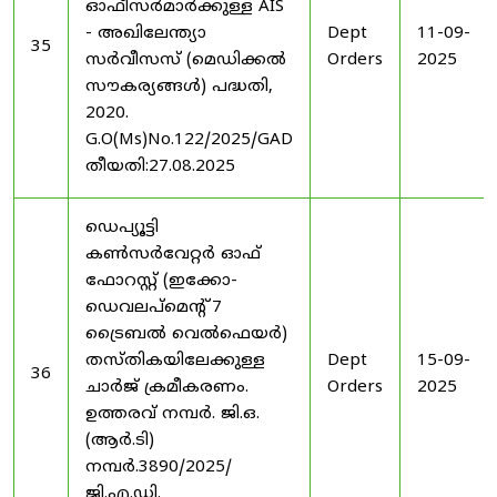
ഓഫീസർമാർക്കുള്ള AIS
- അഖിലേന്ത്യാ
Dept
11-09-
35
സർവീസസ് (മെഡിക്കൽ
Orders
2025
സൗകര്യങ്ങൾ) പദ്ധതി,
2020.
G.O(Ms)No.122/2025/GAD
തീയതി:27.08.2025
ഡെപ്യൂട്ടി
കൺസർവേറ്റർ ഓഫ്
ഫോറസ്റ്റ് (ഇക്കോ-
ഡെവലപ്മെന്റ് 7
ട്രൈബൽ വെൽഫെയർ)
തസ്തികയിലേക്കുള്ള
Dept
15-09-
36
ചാർജ് ക്രമീകരണം.
Orders
2025
ഉത്തരവ് നമ്പർ. ജി.ഒ.
(ആർ.ടി)
നമ്പർ.3890/2025/
ജി.എ.ഡി.