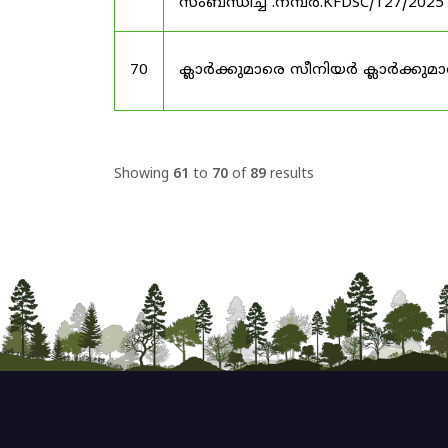
സംബന്ധിച്ച് .നമ്പർ.KFDSC/127/2025
70
ക്ലാർക്കുമാരെ സീനിയർ ക്ലാർക്കുമാ
Showing
61
to
70
of
89
results