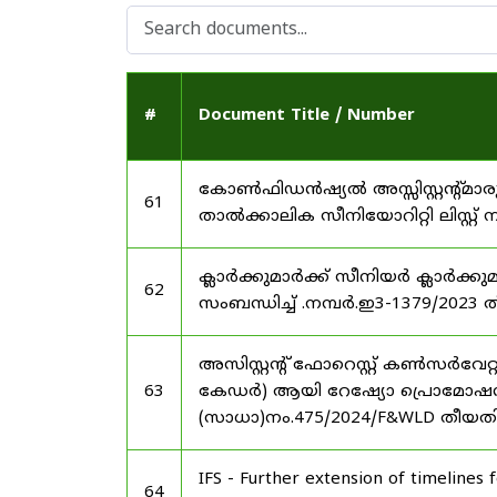
#
Document Title / Number
കോൺഫിഡൻഷ്യൽ അസ്സിസ്റ്റന്റ്മാരു
61
താൽക്കാലിക സീനിയോറിറ്റി ലിസ്റ്റ് 
ക്ലാർക്കുമാർക്ക് സീനിയർ ക്ലാർക്കു
62
സംബന്ധിച്ച് .നമ്പർ.ഇ3-1379/2023 
അസിസ്റ്റന്റ് ഫോറെസ്റ്റ് കൺസർവേറ
63
കേഡർ) ആയി റേഷ്യോ പ്രൊമോഷൻ നൽക
(സാധാ)നം.475/2024/F&WLD തീയ
IFS - Further extension of timelines
64