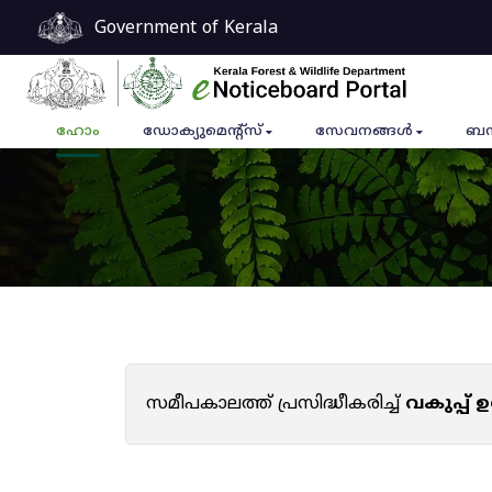
Government of Kerala
ഹോം
ഡോക്യുമെൻ്റ്സ്
സേവനങ്ങൾ
ബന
സമീപകാലത്ത് പ്രസിദ്ധീകരിച്ച്
വകുപ്പ്