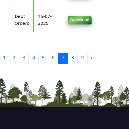
Dept
15-07-
Download
Orders
2025
1
2
3
4
5
6
7
8
9
›