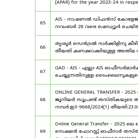
(APAR) for the year 2023-24 in respec
AIS - നാഷണൽ ഡിഫൻസ് കോളേജിലെ
65
നവംബർ 28 വരെ ഷെഡ്യൂൾ ചെയ്‌തു
തൃശൂർ സെൻട്രൽ സർക്കിളിനു കീഴി
66
തീയതി കണക്കാക്കിയുള്ള അന്തിമ സീനി
GAD - AIS - എല്ലാ AIS ഓഫീസർമാർ
67
ചെയ്യുന്നതിനുള്ള ടൈംലൈനുകളുട
ONLINE GENERAL TRANSFER - 20
68
ജൂനിയർ സൂപ്രണ്ട് തസ്തികയുടെ അന്ത
നമ്പർ.ഇ3-9668/2024(1) തീയതി:23.0
Online General Transfer - 2025
69
സെക്ഷൻ ഫോറസ്റ്റ് ഓഫീസർ തസ്തികയു