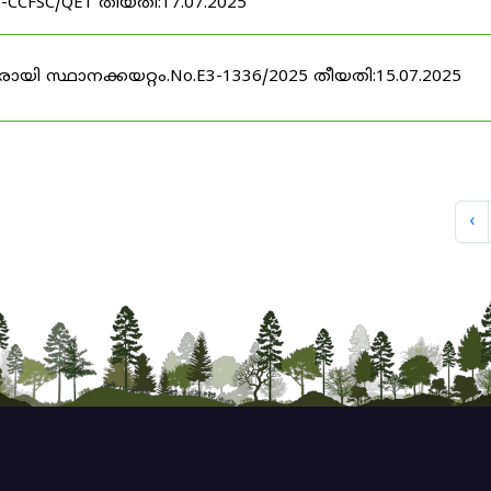
 -CCFSC/QE1 തീയതി:17.07.2025
രായി സ്ഥാനക്കയറ്റം.No.E3-1336/2025 തീയതി:15.07.2025
‹