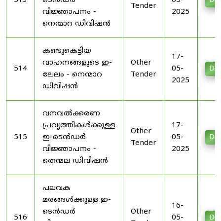
513
ടെൻഡർ
05-
Do
Tender
വിജ്ഞാപനം -
2025
നെന്മാറ ഡിവിഷൻ
കണ്ടുകെട്ടിയ
17-
വാഹനങ്ങളുടെ ഇ-
Other
514
05-
Do
ലേലം - നെന്മാറ
Tender
2025
ഡിവിഷൻ
വനവൽക്കരണ
പ്രവൃത്തികൾക്കുള്ള
17-
Other
515
ഇ-ടെൻഡർ
05-
Do
Tender
വിജ്ഞാപനം -
2025
തെന്മല ഡിവിഷൻ
പലവക
മരങ്ങൾക്കുള്ള ഇ-
16-
ടെൻഡർ
Other
516
05-
Do