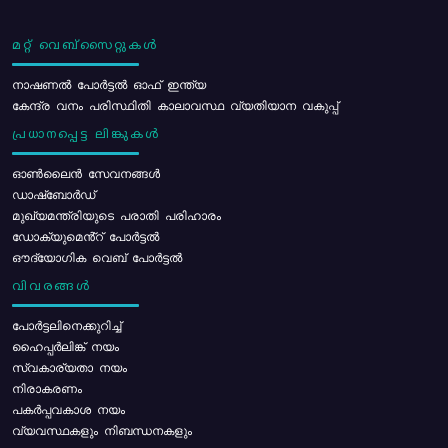
മറ്റ് വെബ്സൈറ്റുകൾ
നാഷണൽ പോർട്ടൽ ഓഫ് ഇന്ത്യ
കേന്ദ്ര വനം പരിസ്ഥിതി കാലാവസ്ഥ വ്യതിയാന വകുപ്പ്
പ്രധാനപ്പെട്ട ലിങ്കുകൾ
ഓൺലൈൻ സേവനങ്ങൾ
ഡാഷ്ബോർഡ്
മുഖ്യമന്ത്രിയുടെ പരാതി പരിഹാരം
ഡോക്യുമെൻ്റ് പോർട്ടൽ
ഔദ്യോഗിക വെബ് പോർട്ടൽ
വിവരങ്ങൾ
പോര്‍ട്ടലിനെക്കുറിച്ച്
ഹൈപ്പർലിങ്ക് നയം
സ്വകാര്യതാ നയം
നിരാകരണം
പകർപ്പവകാശ നയം
വ്യവസ്ഥകളും നിബന്ധനകളും