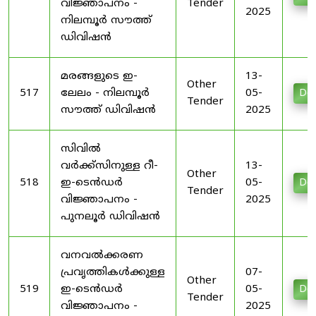
വിജ്ഞാപനം -
Tender
2025
നിലമ്പൂർ സൗത്ത്
ഡിവിഷൻ
മരങ്ങളുടെ ഇ-
13-
Other
517
ലേലം - നിലമ്പൂർ
05-
Do
Tender
സൗത്ത് ഡിവിഷൻ
2025
സിവിൽ
വർക്ക്സിനുള്ള റീ-
13-
Other
518
ഇ-ടെൻഡർ
05-
Do
Tender
വിജ്ഞാപനം -
2025
പുനലൂർ ഡിവിഷൻ
വനവൽക്കരണ
പ്രവൃത്തികൾക്കുള്ള
07-
Other
519
ഇ-ടെൻഡർ
05-
Do
Tender
വിജ്ഞാപനം -
2025