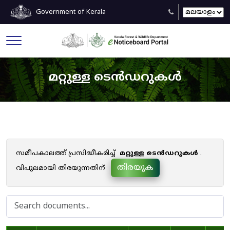
Government of Kerala
മറ്റുള്ള ടെൻഡറുകൾ
സമീപകാലത്ത് പ്രസിദ്ധീകരിച്ച്
മറ്റുള്ള ടെൻഡറുകൾ
.
തിരയുക
വിപുലമായി തിരയുന്നതിന്