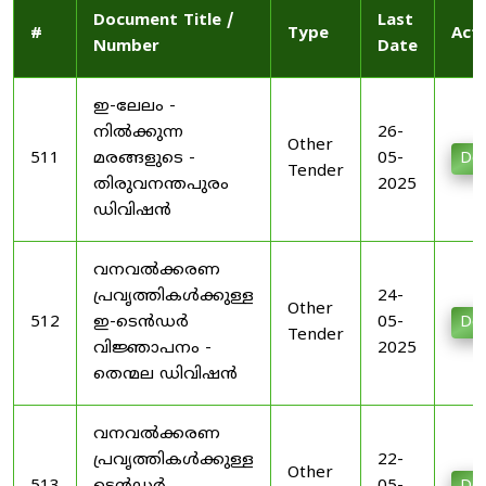
Document Title /
Last
#
Type
Act
Number
Date
ഇ-ലേലം -
നിൽക്കുന്ന
26-
Other
511
മരങ്ങളുടെ -
05-
Do
Tender
തിരുവനന്തപുരം
2025
ഡിവിഷൻ
വനവൽക്കരണ
പ്രവൃത്തികൾക്കുള്ള
24-
Other
512
ഇ-ടെൻഡർ
05-
Do
Tender
വിജ്ഞാപനം -
2025
തെന്മല ഡിവിഷൻ
വനവൽക്കരണ
പ്രവൃത്തികൾക്കുള്ള
22-
Other