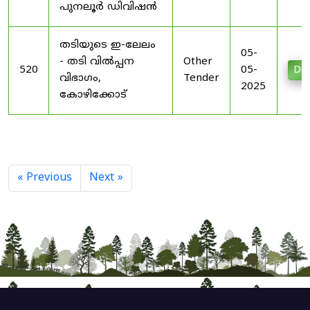
പുനലൂർ ഡിവിഷൻ
തടിയുടെ ഇ-ലേലം
05-
- തടി വിൽപ്പന
Other
520
05-
Do
വിഭാഗം,
Tender
2025
കോഴിക്കോട്
« Previous
Next »