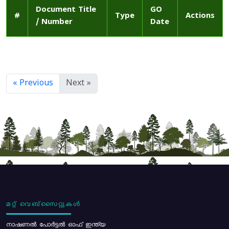
Document Title
GO
#
Type
Actions
/ Number
Date
« Previous
Next »
മറ്റ് വെബ്സൈറ്റുകൾ
നാഷണൽ പോർട്ടൽ ഓഫ് ഇന്ത്യ