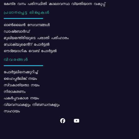
കേന്ദ്ര വനം പരിസ്ഥിതി കാലാവസ്ഥ വ്യതിയാന വകുപ്പ്
പ്രധാനപ്പെട്ട ലിങ്കുകൾ
ഓൺലൈൻ സേവനങ്ങൾ
ഡാഷ്ബോർഡ്
മുഖ്യമന്ത്രിയുടെ പരാതി പരിഹാരം
ഡോക്യുമെൻ്റ് പോർട്ടൽ
ഔദ്യോഗിക വെബ് പോർട്ടൽ
വിവരങ്ങൾ
പോര്‍ട്ടലിനെക്കുറിച്ച്
ഹൈപ്പർലിങ്ക് നയം
സ്വകാര്യതാ നയം
നിരാകരണം
പകർപ്പവകാശ നയം
വ്യവസ്ഥകളും നിബന്ധനകളും
സഹായം