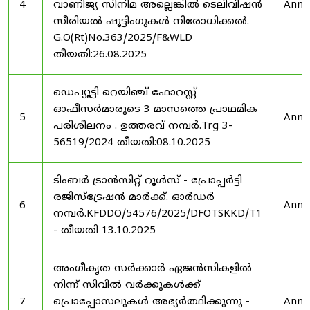
4
വാണിജ്യ സിനിമ അല്ലെങ്കിൽ ടെലിവിഷൻ
Anno
സീരിയൽ ഷൂട്ടിംഗുകൾ നിരോധിക്കൽ.
G.O(Rt)No.363/2025/F&WLD
തീയതി:26.08.2025
ഡെപ്യൂട്ടി റെയിഞ്ച് ഫോറസ്റ്റ്
ഓഫീസർമാരുടെ 3 മാസത്തെ പ്രാഥമിക
5
Anno
പരിശീലനം . ഉത്തരവ് നമ്പർ.Trg 3-
56519/2024 തീയതി:08.10.2025
ടിംബർ ട്രാൻസിറ്റ് റൂൾസ് - പ്രോപ്പർട്ടി
രജിസ്ട്രേഷൻ മാർക്ക്. ഓർഡർ
6
Anno
നമ്പർ.KFDDO/54576/2025/DFOTSKKD/T1
- തീയതി 13.10.2025
അംഗീകൃത സർക്കാർ ഏജൻസികളിൽ
നിന്ന് സിവിൽ വർക്കുകൾക്ക്
7
പ്രൊപ്പോസലുകൾ അഭ്യർത്ഥിക്കുന്നു -
Anno