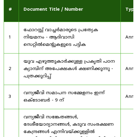
#
Document Title / Number
Type
ഫോറസ്റ്റ് വാച്ചർമാരുടെ പ്രത്യേക
1
നിയമനം - ആദിവാസി
Anno
സെറ്റിൽമെന്റുകളുടെ പട്ടിക
യുവ എഴുത്തുകാർക്കുള്ള പ്രകൃതി പഠന
2
ക്യാമ്പിന് അപേക്ഷകൾ ക്ഷണിക്കുന്നു -
Anno
പത്രക്കുറിപ്പ്
വന്യജീവി സമാപന സമ്മേളനം ഇന്ന്
3
Anno
ഒക്ടോബർ - 9 ന്
വന്യജീവി സങ്കേതങ്ങൾ,
ദേശീയോദ്യാനങ്ങൾ, കടുവ സംരക്ഷണ
കേന്ദ്രങ്ങൾ എന്നിവയ്ക്കുള്ളിൽ