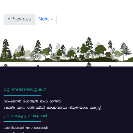
« Previous
Next »
മറ്റ് വെബ്സൈറ്റുകൾ
നാഷണൽ പോർട്ടൽ ഓഫ് ഇന്ത്യ
കേന്ദ്ര വനം പരിസ്ഥിതി കാലാവസ്ഥ വ്യതിയാന വകുപ്പ്
പ്രധാനപ്പെട്ട ലിങ്കുകൾ
ഓൺലൈൻ സേവനങ്ങൾ