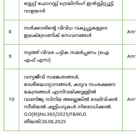
സ്റ്റേറ്റ് ഫോറസ്റ്റ് ട്രെയിനിംഗ് ഇൻസ്റ്റിറ്റ്യൂട്ട്,
വാളയാർ
സർക്കാരിന്റെ വിവിധ വകുപ്പുകളുടെ
8
Anno
ഇലക്ട്രോണിക് സേവനങ്ങൾ
സ്വത്ത് വിവര പട്ടിക സമർപ്പണം (ഐ
9
Anno
എഫ് എസ)
വന്യജീവി സങ്കേതങ്ങൾ,
ദേശീയോദ്യാനങ്ങൾ, കടുവ സംരക്ഷണ
കേന്ദ്രങ്ങൾ എന്നിവയ്ക്കുള്ളിൽ
10
വാണിജ്യ സിനിമ അല്ലെങ്കിൽ ടെലിവിഷൻ
Anno
സീരിയൽ ഷൂട്ടിംഗുകൾ നിരോധിക്കൽ.
G.O(Rt)No.363/2025/F&WLD
തീയതി:26.08.2025