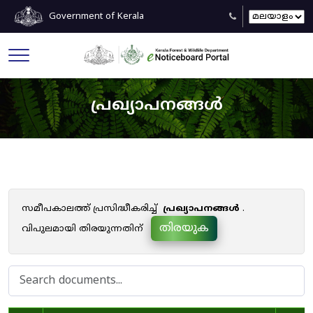
Government of Kerala
പ്രഖ്യാപനങ്ങൾ
സമീപകാലത്ത് പ്രസിദ്ധീകരിച്ച്
പ്രഖ്യാപനങ്ങൾ
.
തിരയുക
വിപുലമായി തിരയുന്നതിന്