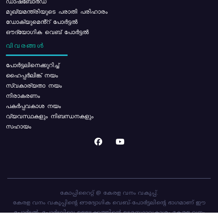
ഡാഷ്ബോർഡ്
മുഖ്യമന്ത്രിയുടെ പരാതി പരിഹാരം
ഡോക്യുമെൻ്റ് പോർട്ടൽ
ഔദ്യോഗിക വെബ് പോർട്ടൽ
വിവരങ്ങൾ
പോര്‍ട്ടലിനെക്കുറിച്ച്
ഹൈപ്പർലിങ്ക് നയം
സ്വകാര്യതാ നയം
നിരാകരണം
പകർപ്പവകാശ നയം
വ്യവസ്ഥകളും നിബന്ധനകളും
സഹായം
കോപ്പിറൈറ്റ് @ കേരള വനം വകുപ്പ്.
കേരള വനം വകുപ്പിന്റെ ഔദ്യോഗിക വെബ്-പോർട്ടലിന്റെ ഭാഗമാണ് ഈ
പോർട്ടൽ. പോർട്ടലിലെ ഉള്ളടക്കത്തിന്റെ ഉടമസ്ഥാവകാശം കേരള വനം