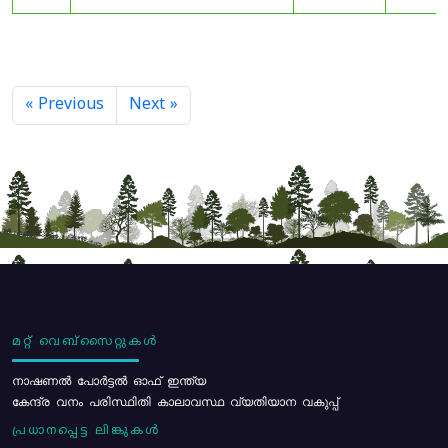
« Previous
Next »
മറ്റ് വെബ്സൈറ്റുകൾ
നാഷണൽ പോർട്ടൽ ഓഫ് ഇന്ത്യ
കേന്ദ്ര വനം പരിസ്ഥിതി കാലാവസ്ഥ വ്യതിയാന വകുപ്പ്
പ്രധാനപ്പെട്ട ലിങ്കുകൾ