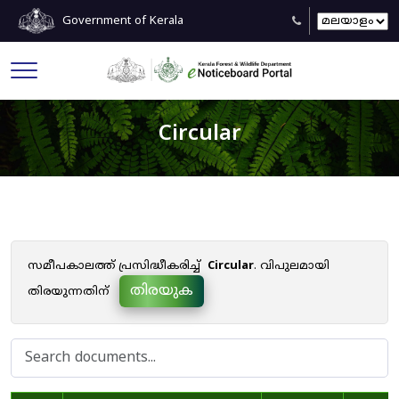
Government of Kerala
Circular
സമീപകാലത്ത് പ്രസിദ്ധീകരിച്ച്
Circular
. വിപുലമായി
തിരയുക
തിരയുന്നതിന്