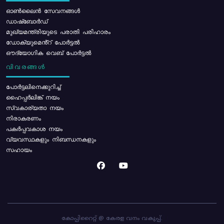
ഓൺലൈൻ സേവനങ്ങൾ
ഡാഷ്ബോർഡ്
മുഖ്യമന്ത്രിയുടെ പരാതി പരിഹാരം
ഡോക്യുമെൻ്റ് പോർട്ടൽ
ഔദ്യോഗിക വെബ് പോർട്ടൽ
വിവരങ്ങൾ
പോര്‍ട്ടലിനെക്കുറിച്ച്
ഹൈപ്പർലിങ്ക് നയം
സ്വകാര്യതാ നയം
നിരാകരണം
പകർപ്പവകാശ നയം
വ്യവസ്ഥകളും നിബന്ധനകളും
സഹായം
കോപ്പിറൈറ്റ് @ കേരള വനം വകുപ്പ്.